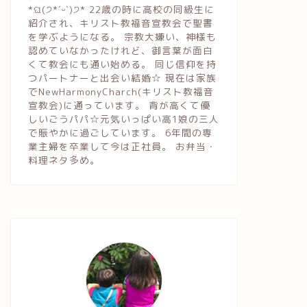
*ଘ(੭*ˊᵕˋ)੭* 22歳の時に高校の同級生に
紹介され、キリスト教福音宣教会で聖書
を学ぶようになる。 宗教大嫌い、神様も
認めていなかったけれど、御言葉が面白
くて教会にも通い始める。 同じ信仰を持
つパートナーと出会い結婚☆ 現在は家族
でNewHarmonyCharch(キリスト教福音
宣教会)に通っています。 背が高くて優
しいごうパパ☆元気いっぱい高1娘の三人
で賑やかに過ごしています。 6年間の専
業主婦を卒業して今は正社員。 お弁当・
料理ネタ多め。