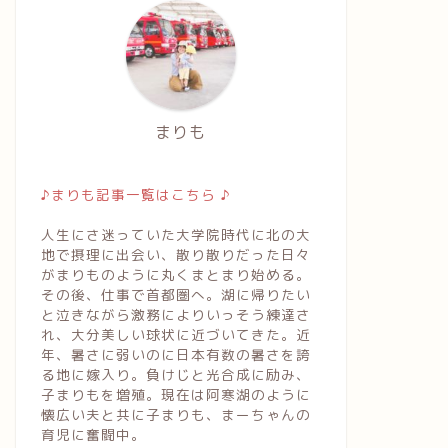
まりも
♪まりも記事一覧はこちら ♪
人生にさ迷っていた大学院時代に北の大
地で摂理に出会い、散り散りだった日々
がまりものように丸くまとまり始める。
その後、仕事で首都圏へ。湖に帰りたい
と泣きながら激務によりいっそう練達さ
れ、大分美しい球状に近づいてきた。近
年、暑さに弱いのに日本有数の暑さを誇
る地に嫁入り。負けじと光合成に励み、
子まりもを増殖。現在は阿寒湖のように
懐広い夫と共に子まりも、まーちゃんの
育児に奮闘中。