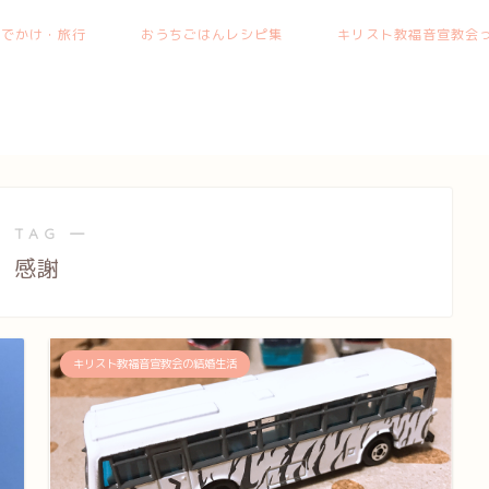
おでかけ・旅行
おうちごはんレシピ集
キリスト教福音宣教会っ
 TAG ―
感謝
キリスト教福音宣教会の結婚生活