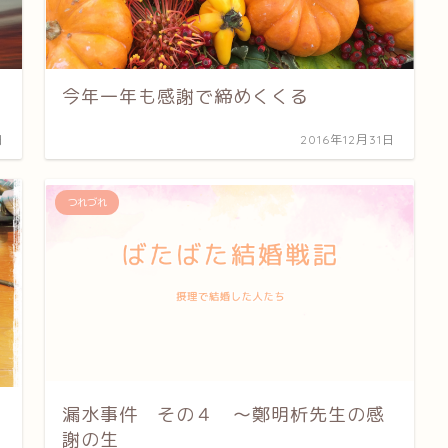
今年一年も感謝で締めくくる
日
2016年12月31日
つれづれ
漏水事件 その４ 〜鄭明析先生の感
謝の生