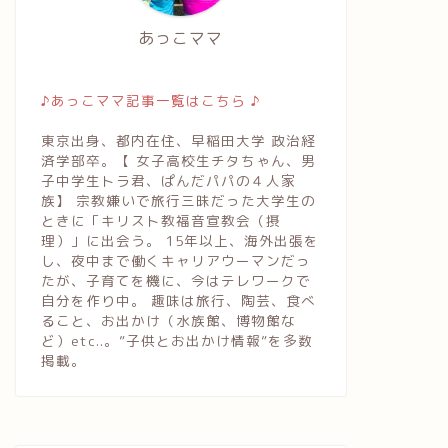
あっこママ
♪あっこママ記事一覧はこちら ♪
東京出身、都内在住、早稲田大学 政治経
済学部卒。【 女子高校生チタちゃん、男
子中学生トラ君、ぱんだパパの４人家
族】 宗教嫌いで旅行三昧だった大学生の
ときに「キリスト教福音宣教会（摂
理）」に出会う。 15年以上、海外出張を
し、夜中まで働くキャリアウーマンだっ
たが、子育てを機に、今はテレワークで
自分を作り中。 趣味は旅行、陶芸、食べ
ること、お出かけ（水族館、博物館な
ど）etc..。”子供とお出かけ情報”を多数
掲載。