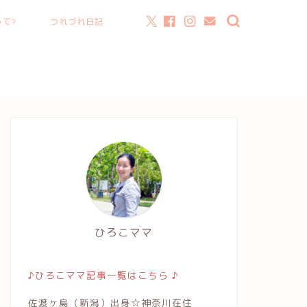
て?
つれづれ日記
ひろこママ
♪ひろこママ記事一覧はこちら ♪
佐渡ヶ島（新潟）出身☆神奈川在住