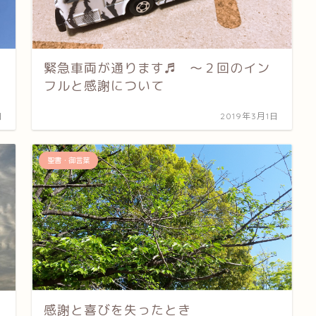
緊急車両が通ります♬ 〜２回のイン
フルと感謝について
日
2019年3月1日
聖書・御言葉
感謝と喜びを失ったとき