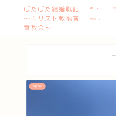
ばたばた結婚戦記
ホーム
〜キリスト教福音
profile
宣教会〜
―
つれづれ