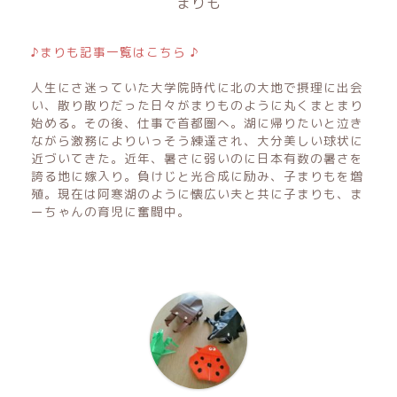
まりも
♪まりも記事一覧はこちら ♪
人生にさ迷っていた大学院時代に北の大地で摂理に出会
い、散り散りだった日々がまりものように丸くまとまり
始める。その後、仕事で首都圏へ。湖に帰りたいと泣き
ながら激務によりいっそう練達され、大分美しい球状に
近づいてきた。近年、暑さに弱いのに日本有数の暑さを
誇る地に嫁入り。負けじと光合成に励み、子まりもを増
殖。現在は阿寒湖のように懐広い夫と共に子まりも、ま
ーちゃんの育児に奮闘中。