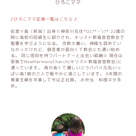
ひろこママ
♪ひろこママ記事一覧はこちら ♪
佐渡ヶ島（新潟）出身☆神奈川在住*ଘ(੭*ˊᵕˋ)੭* 22歳の
時に高校の同級生に紹介され、キリスト教福音宣教会で
聖書を学ぶようになる。 宗教大嫌い、神様も認めてい
なかったけれど、御言葉が面白くて教会にも通い始め
る。 同じ信仰を持つパートナーと出会い結婚☆ 現在は
家族でNewHarmonyCharch(キリスト教福音宣教会)に
通っています。 背が高くて優しいごうパパ☆元気いっ
ぱい高1娘の三人で賑やかに過ごしています。 6年間の
専業主婦を卒業して今は正社員。 お弁当・料理ネタ多
め。