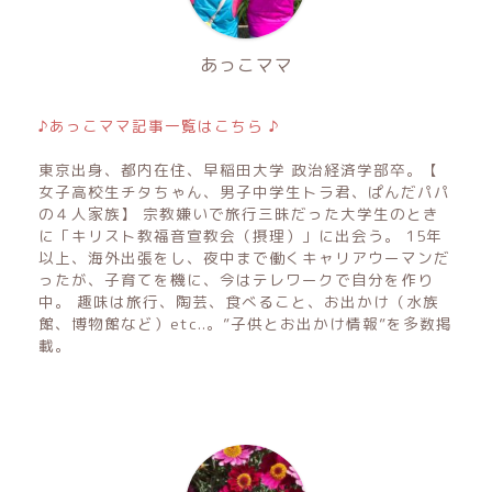
あっこママ
♪あっこママ記事一覧はこちら ♪
東京出身、都内在住、早稲田大学 政治経済学部卒。【
女子高校生チタちゃん、男子中学生トラ君、ぱんだパパ
の４人家族】 宗教嫌いで旅行三昧だった大学生のとき
に「キリスト教福音宣教会（摂理）」に出会う。 15年
以上、海外出張をし、夜中まで働くキャリアウーマンだ
ったが、子育てを機に、今はテレワークで自分を作り
中。 趣味は旅行、陶芸、食べること、お出かけ（水族
館、博物館など）etc..。”子供とお出かけ情報”を多数掲
載。