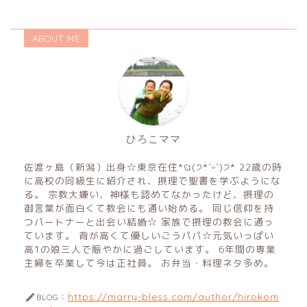
ABOUT ME
ひろこママ
佐渡ヶ島（新潟）出身☆東京在住*ଘ(੭*ˊᵕˋ)੭* 22歳の時
に高校の同級生に紹介され、摂理で聖書を学ぶようにな
る。 宗教大嫌い、神様も認めてなかったけど、摂理の
御言葉が面白くて教会にも通い始める。 同じ信仰を持
つパートナーと出会い結婚☆ 家族で摂理の教会に通っ
ています。 背が高くて優しいごうパパ☆元気いっぱい
高1の娘三人で賑やかに過ごしています。 6年間の専業
主婦を卒業して今は正社員。 お弁当・料理ネタ多め。
https://marry-bless.com/author/hirokom
BLOG：