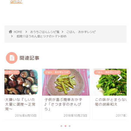
ama/
HOME
おうちごはんレシピ集
ごはん・おかずレシピ
即席☆ほうれん草とツナのトマト炒め
関連記事
ん・おかずレシピ
ごはん・おかずレシピ
ごはん・おかずレシピ
パが大嫌いな『しいた
子供が喜ぶ簡単おかず
この味がとまらない
』を大量に調理〜正常
♪「さつま芋のきんぴ
菊の胡麻和え
非正常〜
ら」
2016年6月10日
2018年10月25日
2017年2