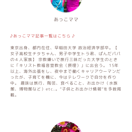
あっこママ
♪あっこママ記事一覧はこちら ♪
東京出身、都内在住、早稲田大学 政治経済学部卒。【
女子高校生チタちゃん、男子中学生トラ君、ぱんだパパ
の４人家族】 宗教嫌いで旅行三昧だった大学生のとき
に「キリスト教福音宣教会（摂理）」に出会う。 15年
以上、海外出張をし、夜中まで働くキャリアウーマンだ
ったが、子育てを機に、今はテレワークで自分を作り
中。 趣味は旅行、陶芸、食べること、お出かけ（水族
館、博物館など）etc..。”子供とお出かけ情報”を多数掲
載。