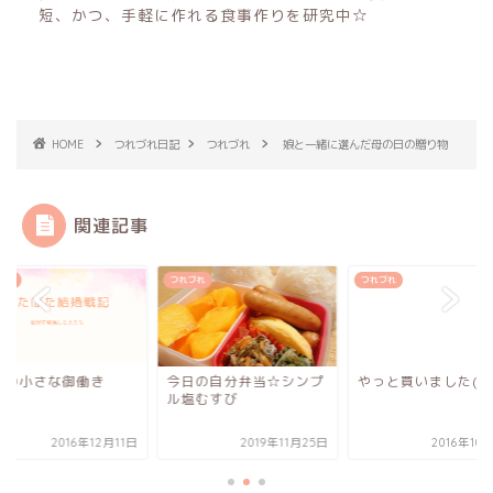
短、かつ、手軽に作れる食事作りを研究中☆
HOME
つれづれ日記
つれづれ
娘と一緒に選んだ母の日の贈り物
関連記事
づれ
つれづれ
つれづれ
様の小さな御働き
今日の自分弁当☆シンプ
やっと買いました(^^
ル塩むすび
2016年12月11日
2019年11月25日
2016年10