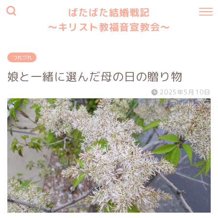
ばたばた結婚戦記
〜キリスト教福音宣教会〜
つれづれ
娘と一緒に選んだ母の日の贈り物
2025年5月10日