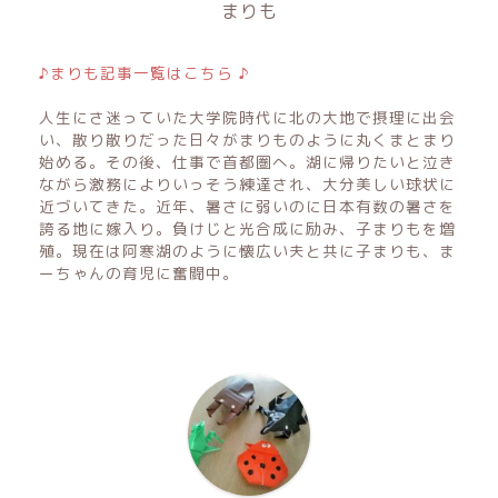
まりも
♪まりも記事一覧はこちら ♪
人生にさ迷っていた大学院時代に北の大地で摂理に出会
い、散り散りだった日々がまりものように丸くまとまり
始める。その後、仕事で首都圏へ。湖に帰りたいと泣き
ながら激務によりいっそう練達され、大分美しい球状に
近づいてきた。近年、暑さに弱いのに日本有数の暑さを
誇る地に嫁入り。負けじと光合成に励み、子まりもを増
殖。現在は阿寒湖のように懐広い夫と共に子まりも、ま
ーちゃんの育児に奮闘中。