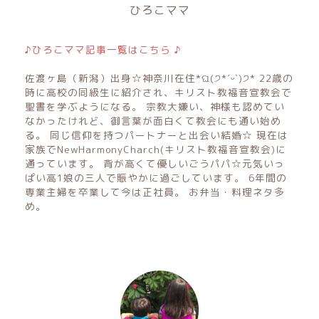
ひろこママ
♪ひろこママ記事一覧はこちら ♪
佐渡ヶ島（新潟）出身☆神奈川在住*ଘ(੭*ˊᵕˋ)੭* 22歳の
時に高校の同級生に紹介され、キリスト教福音宣教会で
聖書を学ぶようになる。 宗教大嫌い、神様も認めてい
なかったけれど、御言葉が面白くて教会にも通い始め
る。 同じ信仰を持つパートナーと出会い結婚☆ 現在は
家族でNewHarmonyCharch(キリスト教福音宣教会)に
通っています。 背が高くて優しいごうパパ☆元気いっ
ぱい高1娘の三人で賑やかに過ごしています。 6年間の
専業主婦を卒業して今は正社員。 お弁当・料理ネタ多
め。