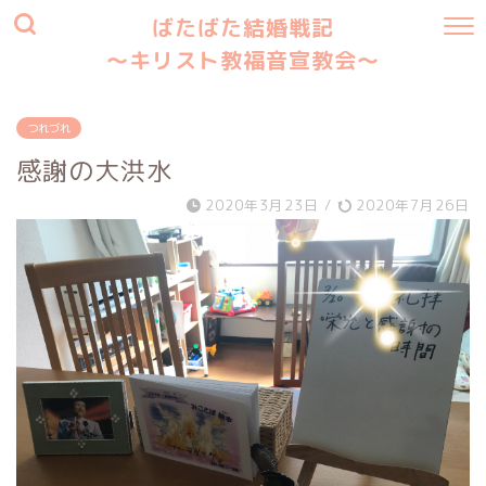
ばたばた結婚戦記
〜キリスト教福音宣教会〜
つれづれ
感謝の大洪水
2020年3月23日
/
2020年7月26日