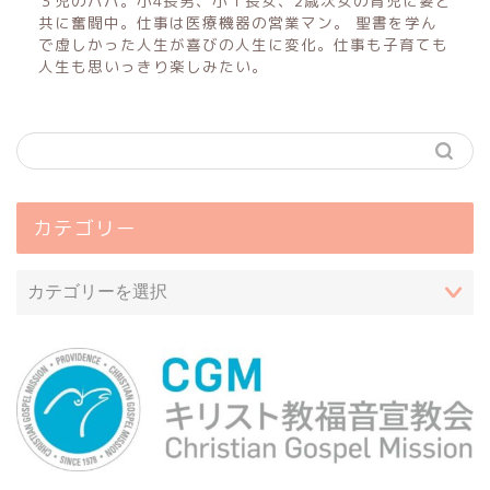
３児のパパ。小4長男、小１長女、2歳次女の育児に妻と
共に奮闘中。仕事は医療機器の営業マン。 聖書を学ん
で虚しかった人生が喜びの人生に変化。仕事も子育ても
人生も思いっきり楽しみたい。
カテゴリー