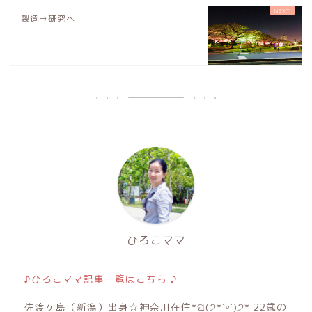
製造→研究へ
ひろこママ
♪ひろこママ記事一覧はこちら ♪
佐渡ヶ島（新潟）出身☆神奈川在住*ଘ(੭*ˊᵕˋ)੭* 22歳の