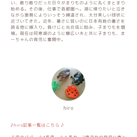
い、散り散りだった日々がまりものように丸くまとまり
始める。その後、仕事で首都圏へ。湖に帰りたいと泣き
ながら激務によりいっそう練達され、大分美しい球状に
近づいてきた。近年、暑さに弱いのに日本有数の暑さを
誇る地に嫁入り。負けじと光合成に励み、子まりもを増
殖。現在は阿寒湖のように懐広い夫と共に子まりも、ま
ーちゃんの育児に奮闘中。
hiro
♪hiro記事一覧はこちら ♪