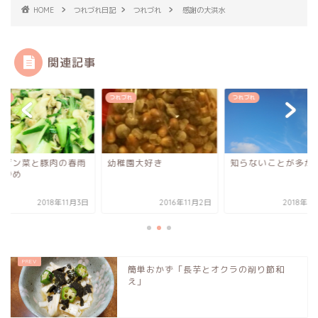
HOME
つれづれ日記
つれづれ
感謝の大洪水
関連記事
づれ
つれづれ
つれづれ
ンゲン菜と豚肉の春雨
幼稚園大好き
知らないことが多か
り炒め
2018年11月3日
2016年11月2日
2018年7
簡単おかず「長芋とオクラの削り節和
え」