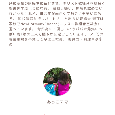
時に高校の同級生に紹介され、キリスト教福音宣教会で
聖書を学ぶようになる。 宗教大嫌い、神様も認めてい
なかったけれど、御言葉が面白くて教会にも通い始め
る。 同じ信仰を持つパートナーと出会い結婚☆ 現在は
家族でNewHarmonyCharch(キリスト教福音宣教会)に
通っています。 背が高くて優しいごうパパ☆元気いっ
ぱい高1娘の三人で賑やかに過ごしています。 6年間の
専業主婦を卒業して今は正社員。 お弁当・料理ネタ多
め。
あっこママ