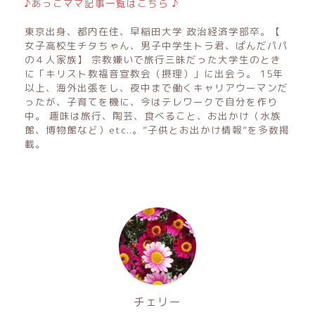
♪あっこママ記事一覧はこちら ♪
東京出身、都内在住、早稲田大学 政治経済学部卒。【
女子高校生チタちゃん、男子中学生トラ君、ぱんだパパ
の４人家族】 宗教嫌いで旅行三昧だった大学生のとき
に「キリスト教福音宣教会（摂理）」に出会う。 15年
以上、海外出張をし、夜中まで働くキャリアウーマンだ
ったが、子育てを機に、今はテレワークで自分を作り
中。 趣味は旅行、陶芸、食べること、お出かけ（水族
館、博物館など）etc..。”子供とお出かけ情報”を多数掲
載。
チェリー