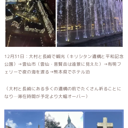
12月31日：大村と長崎で観光（キリシタン遺構と平和記念
公園）→雲仙市（雲仙・普賢岳は遠景に見えた）→有明フ
ェリーで夜の海を渡る→熊本県でホテル泊
（大村と長崎にある多くの遺構の前でたくさん祈ることに
なり…滞在時間が予定より大幅オーバー）