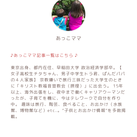
あっこママ
♪あっこママ記事一覧はこちら ♪
東京出身、都内在住、早稲田大学 政治経済学部卒。【
女子高校生チタちゃん、男子中学生トラ君、ぱんだパパ
の４人家族】 宗教嫌いで旅行三昧だった大学生のとき
に「キリスト教福音宣教会（摂理）」に出会う。 15年
以上、海外出張をし、夜中まで働くキャリアウーマンだ
ったが、子育てを機に、今はテレワークで自分を作り
中。 趣味は旅行、陶芸、食べること、お出かけ（水族
館、博物館など）etc..。”子供とお出かけ情報”を多数掲
載。