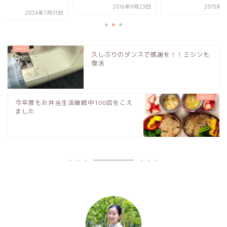
ト...
2016年9月23日
2015年6月4日
2024年7
久しぶりのダンスで感謝を！！ミシンも
復活
今年度もお弁当生活継続中100回をこえ
ました