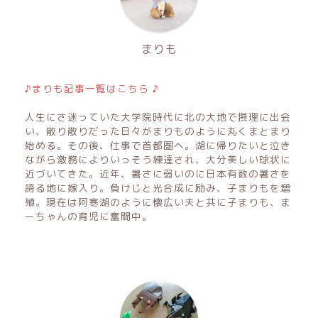
まりも
♪まりも記事一覧はこちら ♪
人生にさ迷っていた大学院時代に北の大地で摂理に出会
い、散り散りだった日々がまりものように丸くまとまり
始める。その後、仕事で首都圏へ。湖に帰りたいと泣き
ながら激務によりいっそう練達され、大分美しい球状に
近づいてきた。近年、暑さに弱いのに日本有数の暑さを
誇る地に嫁入り。負けじと光合成に励み、子まりもを増
殖。現在は阿寒湖のように懐広い夫と共に子まりも、ま
ーちゃんの育児に奮闘中。