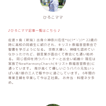
ひろこママ
♪ひろこママ記事一覧はこちら ♪
佐渡ヶ島（新潟）出身☆神奈川在住*ଘ(੭*ˊᵕˋ)੭* 22歳の
時に高校の同級生に紹介され、キリスト教福音宣教会で
聖書を学ぶようになる。 宗教大嫌い、神様も認めてい
なかったけれど、御言葉が面白くて教会にも通い始め
る。 同じ信仰を持つパートナーと出会い結婚☆ 現在は
家族でNewHarmonyCharch(キリスト教福音宣教会)に
通っています。 背が高くて優しいごうパパ☆元気いっ
ぱい高1娘の三人で賑やかに過ごしています。 6年間の
専業主婦を卒業して今は正社員。 お弁当・料理ネタ多
め。