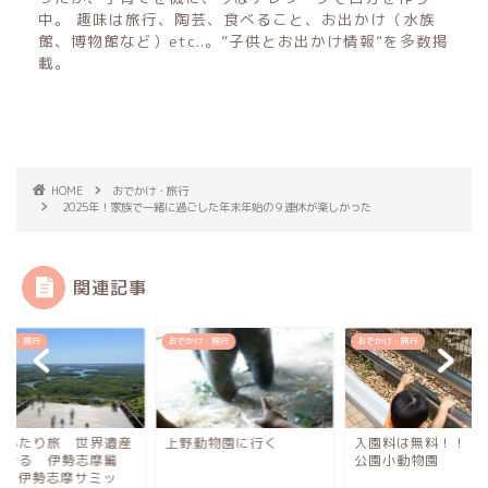
中。 趣味は旅行、陶芸、食べること、お出かけ（水族
館、博物館など）etc..。”子供とお出かけ情報”を多数掲
載。
HOME
おでかけ・旅行
2025年！家族で一緒に過ごした年末年始の９連休が楽しかった
関連記事
かけ・旅行
おでかけ・旅行
おでかけ・旅行
野動物園に行く
入園料は無料！！ 大宮
母娘ふたり旅 世界
公園小動物園
をめぐる 伊勢志摩
(５)〜伊勢志摩サミ