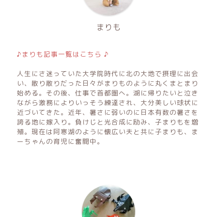
まりも
♪まりも記事一覧はこちら ♪
人生にさ迷っていた大学院時代に北の大地で摂理に出会
い、散り散りだった日々がまりものように丸くまとまり
始める。その後、仕事で首都圏へ。湖に帰りたいと泣き
ながら激務によりいっそう練達され、大分美しい球状に
近づいてきた。近年、暑さに弱いのに日本有数の暑さを
誇る地に嫁入り。負けじと光合成に励み、子まりもを増
殖。現在は阿寒湖のように懐広い夫と共に子まりも、ま
ーちゃんの育児に奮闘中。