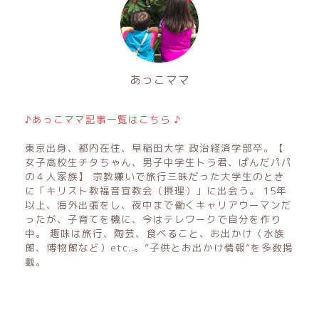
あっこママ
♪あっこママ記事一覧はこちら ♪
東京出身、都内在住、早稲田大学 政治経済学部卒。【
女子高校生チタちゃん、男子中学生トラ君、ぱんだパパ
の４人家族】 宗教嫌いで旅行三昧だった大学生のとき
に「キリスト教福音宣教会（摂理）」に出会う。 15年
以上、海外出張をし、夜中まで働くキャリアウーマンだ
ったが、子育てを機に、今はテレワークで自分を作り
中。 趣味は旅行、陶芸、食べること、お出かけ（水族
館、博物館など）etc..。”子供とお出かけ情報”を多数掲
載。