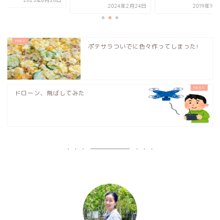
2023年6月28日
2024年2月24日
2019年10
ポテサラついでに色々作ってしまった!
ドローン、飛ばしてみた