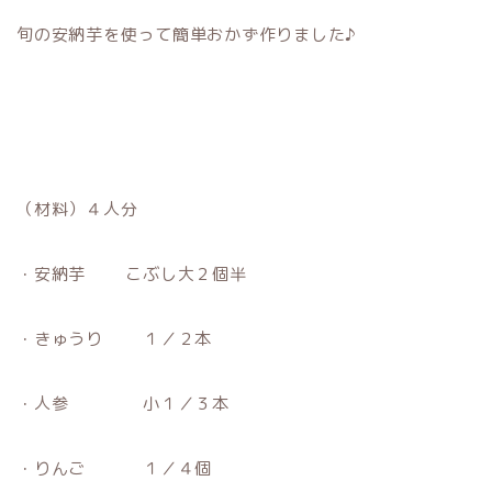
旬の安納芋を使って簡単おかず作りました♪
（材料）４人分
・安納芋 こぶし大２個半
・きゅうり １／２本
・人参 小１／３本
・りんご １／４個