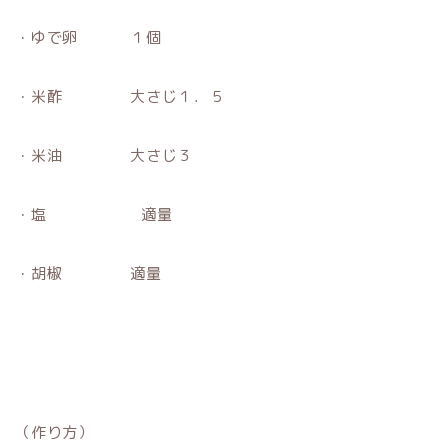
・ゆで卵 １個
・米酢 大さじ１．５
・米油 大さじ３
・塩 適量
・胡椒 適量
（作り方）