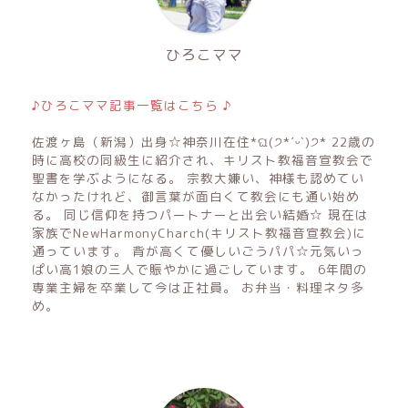
ひろこママ
♪ひろこママ記事一覧はこちら ♪
佐渡ヶ島（新潟）出身☆神奈川在住*ଘ(੭*ˊᵕˋ)੭* 22歳の
時に高校の同級生に紹介され、キリスト教福音宣教会で
聖書を学ぶようになる。 宗教大嫌い、神様も認めてい
なかったけれど、御言葉が面白くて教会にも通い始め
る。 同じ信仰を持つパートナーと出会い結婚☆ 現在は
家族でNewHarmonyCharch(キリスト教福音宣教会)に
通っています。 背が高くて優しいごうパパ☆元気いっ
ぱい高1娘の三人で賑やかに過ごしています。 6年間の
専業主婦を卒業して今は正社員。 お弁当・料理ネタ多
め。