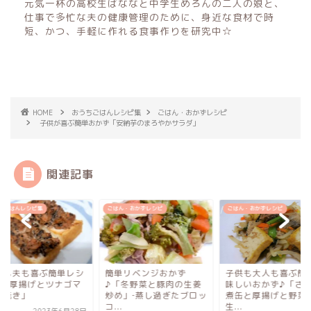
元気一杯の高校生ばななと中学生めろんの二人の娘と、
仕事で多忙な夫の健康管理のために、身近な食材で時
短、かつ、手軽に作れる食事作りを研究中☆
HOME
おうちごはんレシピ集
ごはん・おかずレシピ
子供が喜ぶ簡単おかず「安納芋のまろやかサラダ」
関連記事
ちごはんレシピ集
ごはん・おかずレシピ
ごはん・おかずレシピ
供も夫も喜ぶ簡単レシ
簡単リベンジおかず
子供も大人も喜ぶ簡
♪「厚揚げとツナゴマ
♪「冬野菜と豚肉の生姜
味しいおかず♪「さ
噌焼き」
炒め」‐蒸し過ぎたブロッ
煮缶と厚揚げと野菜
コ...
生...