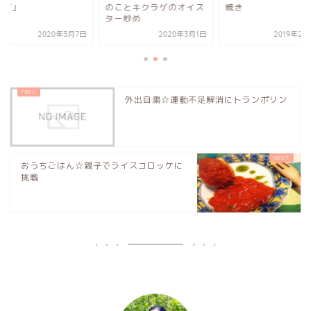
ラダ」
のことキクラゲのオイス
焼き
ター炒め
2020年3月7日
2020年3月1日
2019年2
外出自粛☆運動不足解消にトランポリン
おうちごはん☆親子でライスコロッケに
挑戦