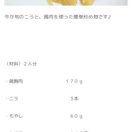
今が旬のニラと、鶏肉を使った簡単炒め物です♪
（材料）２人分
・鶏胸肉 １７０ｇ
・ニラ ３本
・もやし ６０ｇ