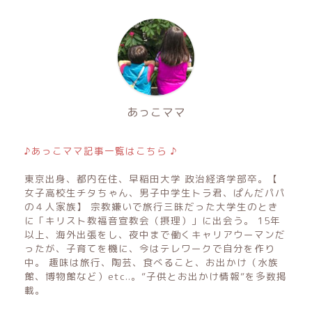
あっこママ
♪あっこママ記事一覧はこちら ♪
東京出身、都内在住、早稲田大学 政治経済学部卒。【
女子高校生チタちゃん、男子中学生トラ君、ぱんだパパ
の４人家族】 宗教嫌いで旅行三昧だった大学生のとき
に「キリスト教福音宣教会（摂理）」に出会う。 15年
以上、海外出張をし、夜中まで働くキャリアウーマンだ
ったが、子育てを機に、今はテレワークで自分を作り
中。 趣味は旅行、陶芸、食べること、お出かけ（水族
館、博物館など）etc..。”子供とお出かけ情報”を多数掲
載。