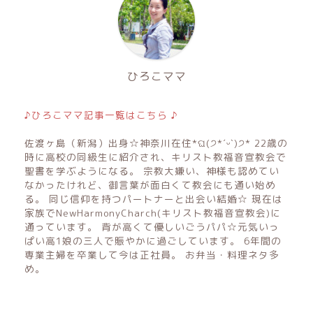
ひろこママ
♪ひろこママ記事一覧はこちら ♪
佐渡ヶ島（新潟）出身☆神奈川在住*ଘ(੭*ˊᵕˋ)੭* 22歳の
時に高校の同級生に紹介され、キリスト教福音宣教会で
聖書を学ぶようになる。 宗教大嫌い、神様も認めてい
なかったけれど、御言葉が面白くて教会にも通い始め
る。 同じ信仰を持つパートナーと出会い結婚☆ 現在は
家族でNewHarmonyCharch(キリスト教福音宣教会)に
通っています。 背が高くて優しいごうパパ☆元気いっ
ぱい高1娘の三人で賑やかに過ごしています。 6年間の
専業主婦を卒業して今は正社員。 お弁当・料理ネタ多
め。