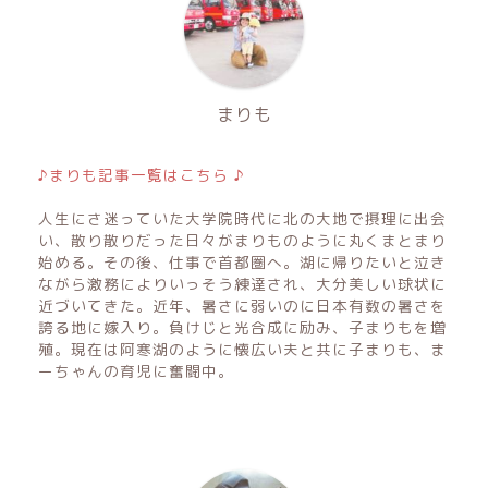
まりも
♪まりも記事一覧はこちら ♪
人生にさ迷っていた大学院時代に北の大地で摂理に出会
い、散り散りだった日々がまりものように丸くまとまり
始める。その後、仕事で首都圏へ。湖に帰りたいと泣き
ながら激務によりいっそう練達され、大分美しい球状に
近づいてきた。近年、暑さに弱いのに日本有数の暑さを
誇る地に嫁入り。負けじと光合成に励み、子まりもを増
殖。現在は阿寒湖のように懐広い夫と共に子まりも、ま
ーちゃんの育児に奮闘中。