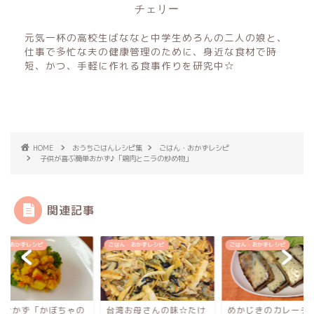
チェリー
元気一杯の高校生ばななと中学生めろんの二人の娘と、
仕事で多忙な夫の健康管理のために、身近な食材で時
短、かつ、手軽に作れる食事作りを研究中☆
HOME
おうちごはんレシピ集
ごはん・おかずレシピ
子供が喜ぶ簡単おかず♪「鶏肉とニラの炒め物」
関連記事
ん・おかずレシピ
ごはん・おかずレシピ
ごはん・おかずレシピ
単おかず「かぼちゃの
台湾お母さんの味☆たけ
めかじきのカレーチ