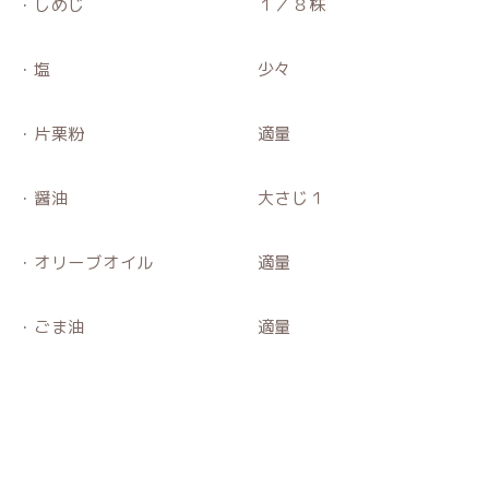
・しめじ １／８株
・塩 少々
・片栗粉 適量
・醤油 大さじ１
・オリーブオイル 適量
・ごま油 適量