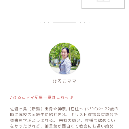
ひろこママ
♪ひろこママ記事一覧はこちら ♪
佐渡ヶ島（新潟）出身☆神奈川在住*ଘ(੭*ˊᵕˋ)੭* 22歳の
時に高校の同級生に紹介され、キリスト教福音宣教会で
聖書を学ぶようになる。 宗教大嫌い、神様も認めてい
なかったけれど、御言葉が面白くて教会にも通い始め