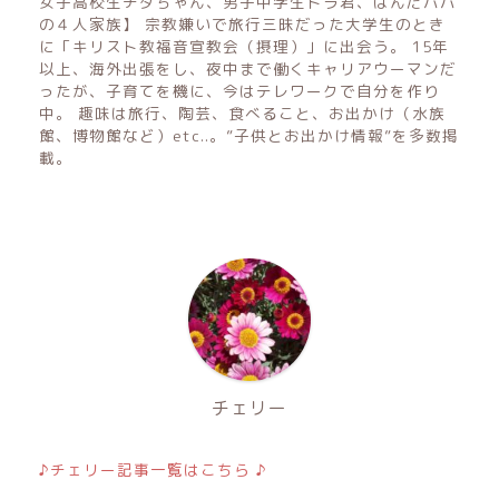
女子高校生チタちゃん、男子中学生トラ君、ぱんだパパ
の４人家族】 宗教嫌いで旅行三昧だった大学生のとき
に「キリスト教福音宣教会（摂理）」に出会う。 15年
以上、海外出張をし、夜中まで働くキャリアウーマンだ
ったが、子育てを機に、今はテレワークで自分を作り
中。 趣味は旅行、陶芸、食べること、お出かけ（水族
館、博物館など）etc..。”子供とお出かけ情報”を多数掲
載。
チェリー
♪チェリー記事一覧はこちら ♪