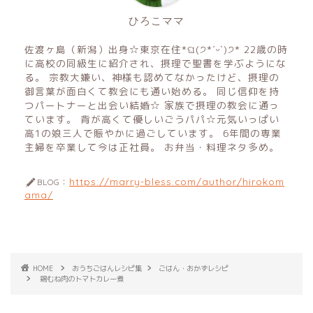
ひろこママ
佐渡ヶ島（新潟）出身☆東京在住*ଘ(੭*ˊᵕˋ)੭* 22歳の時
に高校の同級生に紹介され、摂理で聖書を学ぶようにな
る。 宗教大嫌い、神様も認めてなかったけど、摂理の
御言葉が面白くて教会にも通い始める。 同じ信仰を持
つパートナーと出会い結婚☆ 家族で摂理の教会に通っ
ています。 背が高くて優しいごうパパ☆元気いっぱい
高1の娘三人で賑やかに過ごしています。 6年間の専業
主婦を卒業して今は正社員。 お弁当・料理ネタ多め。
https://marry-bless.com/author/hirokom
BLOG：
ama/
HOME
おうちごはんレシピ集
ごはん・おかずレシピ
鶏むね肉のトマトカレー煮