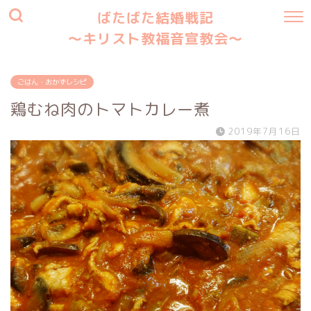
ばたばた結婚戦記
〜キリスト教福音宣教会〜
ごはん・おかずレシピ
鶏むね肉のトマトカレー煮
2019年7月16日