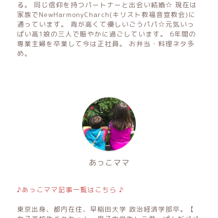
る。 同じ信仰を持つパートナーと出会い結婚☆ 現在は
家族でNewHarmonyCharch(キリスト教福音宣教会)に
通っています。 背が高くて優しいごうパパ☆元気いっ
ぱい高1娘の三人で賑やかに過ごしています。 6年間の
専業主婦を卒業して今は正社員。 お弁当・料理ネタ多
め。
あっこママ
♪あっこママ記事一覧はこちら ♪
東京出身、都内在住、早稲田大学 政治経済学部卒。【