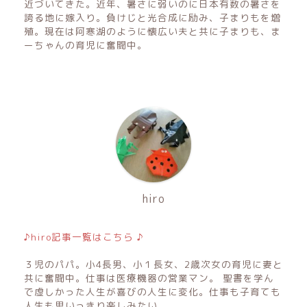
近づいてきた。近年、暑さに弱いのに日本有数の暑さを
誇る地に嫁入り。負けじと光合成に励み、子まりもを増
殖。現在は阿寒湖のように懐広い夫と共に子まりも、ま
ーちゃんの育児に奮闘中。
hiro
♪hiro記事一覧はこちら ♪
３児のパパ。小4長男、小１長女、2歳次女の育児に妻と
共に奮闘中。仕事は医療機器の営業マン。 聖書を学ん
で虚しかった人生が喜びの人生に変化。仕事も子育ても
人生も思いっきり楽しみたい。