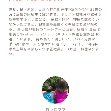
佐渡ヶ島（新潟）出身☆神奈川在住*ଘ(੭*ˊᵕˋ)੭* 22歳の
時に高校の同級生に紹介され、キリスト教福音宣教会で
聖書を学ぶようになる。 宗教大嫌い、神様も認めてい
なかったけれど、御言葉が面白くて教会にも通い始め
る。 同じ信仰を持つパートナーと出会い結婚☆ 現在は
家族でNewHarmonyCharch(キリスト教福音宣教会)に
通っています。 背が高くて優しいごうパパ☆元気いっ
ぱい高1娘の三人で賑やかに過ごしています。 6年間の
専業主婦を卒業して今は正社員。 お弁当・料理ネタ多
め。
あっこママ