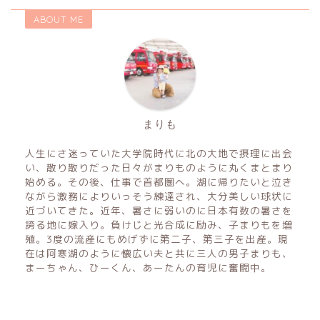
ABOUT ME
まりも
人生にさ迷っていた大学院時代に北の大地で摂理に出会
い、散り散りだった日々がまりものように丸くまとまり
始める。その後、仕事で首都圏へ。湖に帰りたいと泣き
ながら激務によりいっそう練達され、大分美しい球状に
近づいてきた。近年、暑さに弱いのに日本有数の暑さを
誇る地に嫁入り。負けじと光合成に励み、子まりもを増
殖。3度の流産にもめげずに第二子、第三子を出産。現
在は阿寒湖のように懐広い夫と共に三人の男子まりも、
まーちゃん、ひーくん、あーたんの育児に奮闘中。