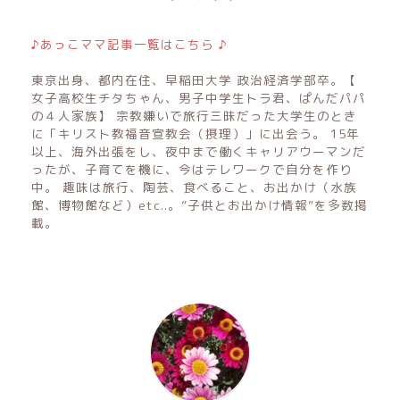
♪あっこママ記事一覧はこちら ♪
東京出身、都内在住、早稲田大学 政治経済学部卒。【
女子高校生チタちゃん、男子中学生トラ君、ぱんだパパ
の４人家族】 宗教嫌いで旅行三昧だった大学生のとき
に「キリスト教福音宣教会（摂理）」に出会う。 15年
以上、海外出張をし、夜中まで働くキャリアウーマンだ
ったが、子育てを機に、今はテレワークで自分を作り
中。 趣味は旅行、陶芸、食べること、お出かけ（水族
館、博物館など）etc..。”子供とお出かけ情報”を多数掲
載。