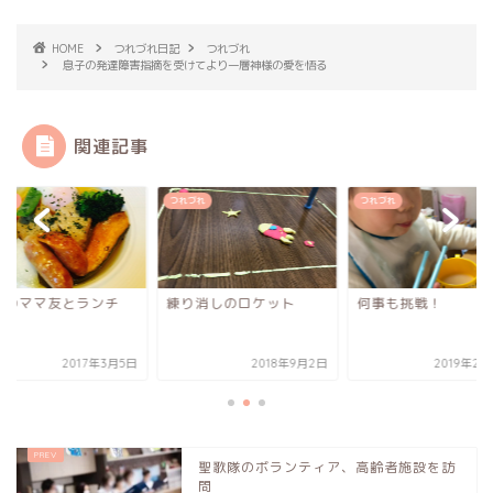
HOME
つれづれ日記
つれづれ
息子の発達障害指摘を受けてより一層神様の愛を悟る
関連記事
づれ
つれづれ
つれづれ
理のママ友とランチ
練り消しのロケット
何事も挑戦！
2017年3月5日
2018年9月2日
2019年2
聖歌隊のボランティア、高齢者施設を訪
問