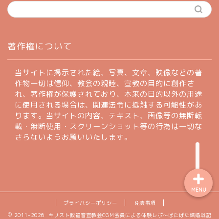
ホーム
著作権について
profile
当サイトに掲示された絵、写真、文章、映像などの著
作物一切は信仰、教会の親睦、宣教の目的に創作さ
れ、著作権が保護されており、本来の目的以外の用途
著作権について
に使用される場合は、関連法令に抵触する可能性があ
ります。当サイトの内容、テキスト、画像等の無断転
お問い合わせフォーム
載・無断使用・スクリーンショット等の行為は一切な
さらないようお願いいたします。
MENU
プライバシーポリシー
免責事項
2011–2026 キリスト教福音宣教会CGM会員による体験レポ〜ばたばた結婚戦記