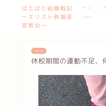
ばたばた結婚戦記
ホーム
〜キリスト教福音
profile
宣教会〜
つれづれ
休校期間の運動不足、