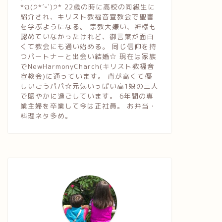
*ଘ(੭*ˊᵕˋ)੭* 22歳の時に高校の同級生に
紹介され、キリスト教福音宣教会で聖書
を学ぶようになる。 宗教大嫌い、神様も
認めていなかったけれど、御言葉が面白
くて教会にも通い始める。 同じ信仰を持
つパートナーと出会い結婚☆ 現在は家族
でNewHarmonyCharch(キリスト教福音
宣教会)に通っています。 背が高くて優
しいごうパパ☆元気いっぱい高1娘の三人
で賑やかに過ごしています。 6年間の専
業主婦を卒業して今は正社員。 お弁当・
料理ネタ多め。