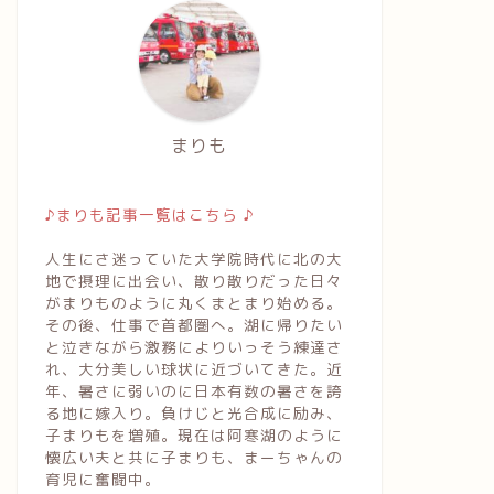
まりも
♪まりも記事一覧はこちら ♪
人生にさ迷っていた大学院時代に北の大
地で摂理に出会い、散り散りだった日々
がまりものように丸くまとまり始める。
その後、仕事で首都圏へ。湖に帰りたい
と泣きながら激務によりいっそう練達さ
れ、大分美しい球状に近づいてきた。近
年、暑さに弱いのに日本有数の暑さを誇
る地に嫁入り。負けじと光合成に励み、
子まりもを増殖。現在は阿寒湖のように
懐広い夫と共に子まりも、まーちゃんの
育児に奮闘中。