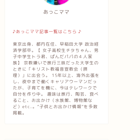
あっこママ
♪あっこママ記事一覧はこちら ♪
東京出身、都内在住、早稲田大学 政治経
済学部卒。【 女子高校生チタちゃん、男
子中学生トラ君、ぱんだパパの４人家
族】 宗教嫌いで旅行三昧だった大学生の
ときに「キリスト教福音宣教会（摂
理）」に出会う。 15年以上、海外出張を
し、夜中まで働くキャリアウーマンだっ
たが、子育てを機に、今はテレワークで
自分を作り中。 趣味は旅行、陶芸、食べ
ること、お出かけ（水族館、博物館な
ど）etc..。”子供とお出かけ情報”を多数
掲載。