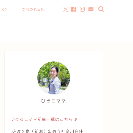
て?
つれづれ日記
ひろこママ
♪ひろこママ記事一覧はこちら ♪
佐渡ヶ島（新潟）出身☆神奈川在住