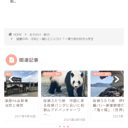
載。
HOME
おでかけ・旅行
猛暑の中、子供と一緒にどこに行く？〜乗り物大好き小学生
関連記事
かけ・旅行
おでかけ・旅行
おでかけ・旅行
篠設楽原PA＠新東
母娘ふたり旅 中国に戻
母娘ふたり旅 伊勢
 〜当世と後世
る母娘パンダに会いに和
編(3)〜断崖絶壁の
歌山アドベンチャーワ
「鬼ヶ城」（世界遺産.
ー...
2017年9月16日
2023年5
2025年6月15日