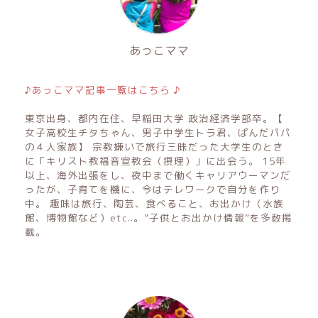
あっこママ
♪あっこママ記事一覧はこちら ♪
東京出身、都内在住、早稲田大学 政治経済学部卒。【
女子高校生チタちゃん、男子中学生トラ君、ぱんだパパ
の４人家族】 宗教嫌いで旅行三昧だった大学生のとき
に「キリスト教福音宣教会（摂理）」に出会う。 15年
以上、海外出張をし、夜中まで働くキャリアウーマンだ
ったが、子育てを機に、今はテレワークで自分を作り
中。 趣味は旅行、陶芸、食べること、お出かけ（水族
館、博物館など）etc..。”子供とお出かけ情報”を多数掲
載。