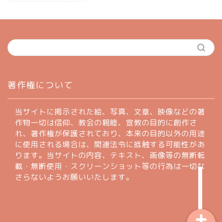
ホーム
著作権について
profile
当サイトに掲示された絵、写真、文章、映像などの著
作物一切は信仰、教会の親睦、宣教の目的に創作さ
れ、著作権が保護されており、本来の目的以外の用途
著作権について
に使用される場合は、関連法令に抵触する可能性があ
ります。当サイトの内容、テキスト、画像等の無断転
お問い合わせフォーム
載・無断使用・スクリーンショット等の行為は一切な
さらないようお願いいたします。