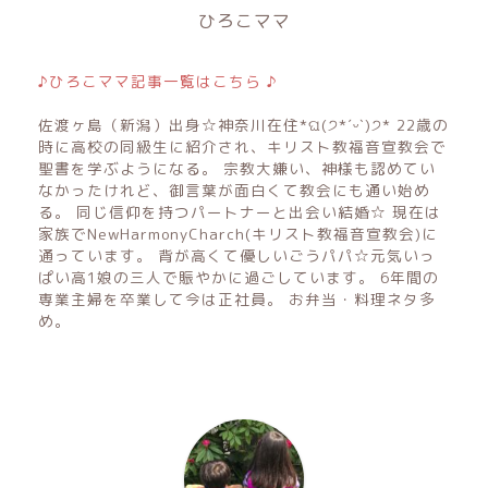
ひろこママ
♪ひろこママ記事一覧はこちら ♪
佐渡ヶ島（新潟）出身☆神奈川在住*ଘ(੭*ˊᵕˋ)੭* 22歳の
時に高校の同級生に紹介され、キリスト教福音宣教会で
聖書を学ぶようになる。 宗教大嫌い、神様も認めてい
なかったけれど、御言葉が面白くて教会にも通い始め
る。 同じ信仰を持つパートナーと出会い結婚☆ 現在は
家族でNewHarmonyCharch(キリスト教福音宣教会)に
通っています。 背が高くて優しいごうパパ☆元気いっ
ぱい高1娘の三人で賑やかに過ごしています。 6年間の
専業主婦を卒業して今は正社員。 お弁当・料理ネタ多
め。