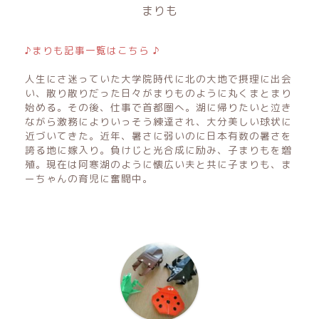
まりも
♪まりも記事一覧はこちら ♪
人生にさ迷っていた大学院時代に北の大地で摂理に出会
い、散り散りだった日々がまりものように丸くまとまり
始める。その後、仕事で首都圏へ。湖に帰りたいと泣き
ながら激務によりいっそう練達され、大分美しい球状に
近づいてきた。近年、暑さに弱いのに日本有数の暑さを
誇る地に嫁入り。負けじと光合成に励み、子まりもを増
殖。現在は阿寒湖のように懐広い夫と共に子まりも、ま
ーちゃんの育児に奮闘中。