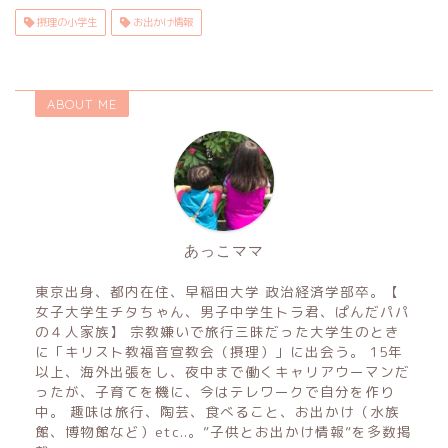
摂理の小学生
お出かけ情報
ABOUT ME
あっこママ
東京出身、都内在住、早稲田大学 政治経済学部卒。【
女子大学生チタちゃん、男子中学生トラ君、ぱんだパパ
の４人家族】 宗教嫌いで旅行三昧だった大学生のとき
に「キリスト教福音宣教会（摂理）」に出会う。 15年
以上、海外出張をし、夜中まで働くキャリアウーマンだ
ったが、子育てを機に、今はテレワークで自分を作り
中。 趣味は旅行、陶芸、食べること、お出かけ（水族
館、博物館など）etc..。”子供とお出かけ情報”を多数掲