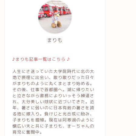
まりも
♪まりも記事一覧はこちら ♪
人生にさ迷っていた大学院時代に北の大
地で摂理に出会い、散り散りだった日々
がまりものように丸くまとまり始める。
その後、仕事で首都圏へ。湖に帰りたい
と泣きながら激務によりいっそう練達さ
れ、大分美しい球状に近づいてきた。近
年、暑さに弱いのに日本有数の暑さを誇
る地に嫁入り。負けじと光合成に励み、
子まりもを増殖。現在は阿寒湖のように
書・御言葉
聖書・御言葉
懐広い夫と共に子まりも、まーちゃんの
育児に奮闘中。