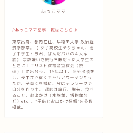
あっこママ
♪あっこママ記事一覧はこちら ♪
東京出身、都内在住、早稲田大学 政治経
済学部卒。【 女子高校生チタちゃん、男
子中学生トラ君、ぱんだパパの４人家
族】 宗教嫌いで旅行三昧だった大学生の
ときに「キリスト教福音宣教会（摂
理）」に出会う。 15年以上、海外出張を
し、夜中まで働くキャリアウーマンだっ
たが、子育てを機に、今はテレワークで
自分を作り中。 趣味は旅行、陶芸、食べ
ること、お出かけ（水族館、博物館な
ど）etc..。”子供とお出かけ情報”を多数
掲載。