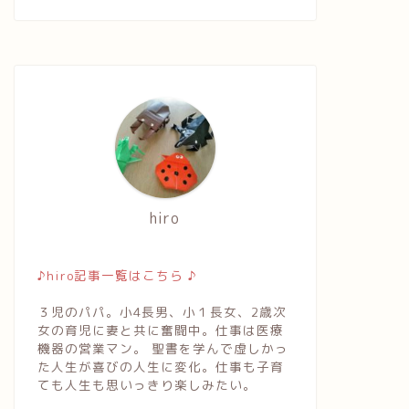
書の話 〜アダムとエバ（イ
【聖句】ヨハネによる福音書8章
）
51節
2016年12月29日
2016年12月19
hiro
♪hiro記事一覧はこちら ♪
３児のパパ。小4長男、小１長女、2歳次
女の育児に妻と共に奮闘中。仕事は医療
機器の営業マン。 聖書を学んで虚しかっ
た人生が喜びの人生に変化。仕事も子育
ても人生も思いっきり楽しみたい。