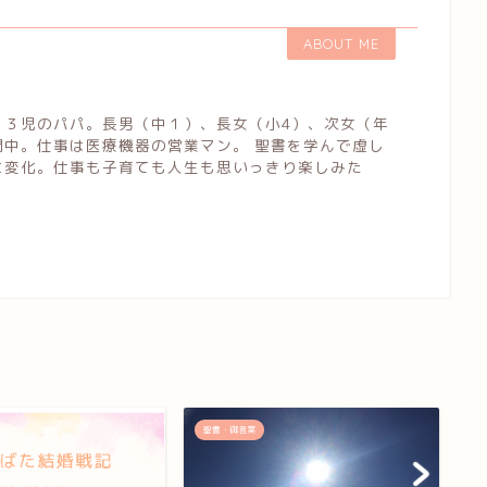
ABOUT ME
３児のパパ。長男（中１）、長女（小4）、次女（年
闘中。仕事は医療機器の営業マン。 聖書を学んで虚し
に変化。仕事も子育ても人生も思いっきり楽しみた
聖書・御言葉
聖