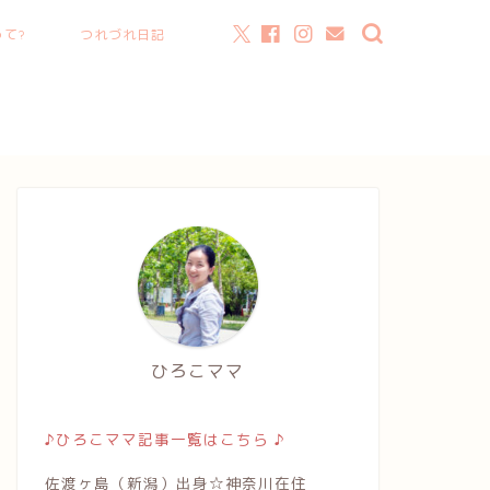
て?
つれづれ日記
ひろこママ
♪ひろこママ記事一覧はこちら ♪
佐渡ヶ島（新潟）出身☆神奈川在住