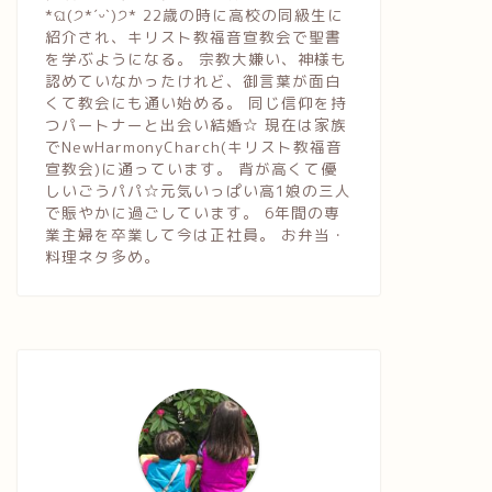
*ଘ(੭*ˊᵕˋ)੭* 22歳の時に高校の同級生に
紹介され、キリスト教福音宣教会で聖書
を学ぶようになる。 宗教大嫌い、神様も
認めていなかったけれど、御言葉が面白
くて教会にも通い始める。 同じ信仰を持
つパートナーと出会い結婚☆ 現在は家族
でNewHarmonyCharch(キリスト教福音
宣教会)に通っています。 背が高くて優
しいごうパパ☆元気いっぱい高1娘の三人
で賑やかに過ごしています。 6年間の専
業主婦を卒業して今は正社員。 お弁当・
料理ネタ多め。