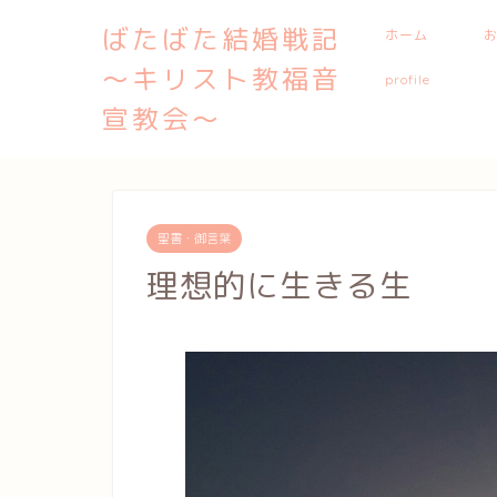
ばたばた結婚戦記
ホーム
〜キリスト教福音
profile
宣教会〜
聖書・御言葉
理想的に生きる生