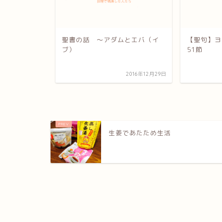
〜どのよう
聖書の話 〜アダムとエバ（イ
【聖句】ヨ
ブ）
51節
2017年1月21日
2016年12月29日
生姜であたため生活