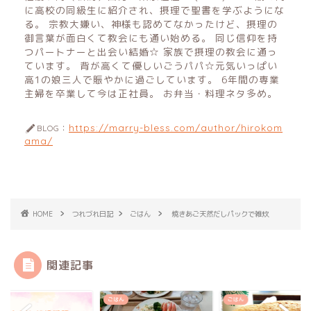
に高校の同級生に紹介され、摂理で聖書を学ぶようにな
る。 宗教大嫌い、神様も認めてなかったけど、摂理の
御言葉が面白くて教会にも通い始める。 同じ信仰を持
つパートナーと出会い結婚☆ 家族で摂理の教会に通っ
ています。 背が高くて優しいごうパパ☆元気いっぱい
高1の娘三人で賑やかに過ごしています。 6年間の専業
主婦を卒業して今は正社員。 お弁当・料理ネタ多め。
https://marry-bless.com/author/hirokom
BLOG：
ama/
HOME
つれづれ日記
ごはん
焼きあご天然だしパックで雑炊
関連記事
ん
ごはん
ごはん