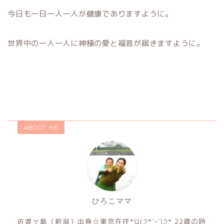
今日も一日一人一人が健康でありますように。
世界中の一人一人に神様の愛と福音が届きますように。
ABOUT ME
ひろこママ
佐渡ヶ島（新潟）出身☆東京在住*ଘ(੭*ˊᵕˋ)੭* 22歳の時