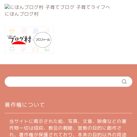
にほんブログ村
ホーム
著作権について
profile
当サイトに掲示された絵、写真、文章、映像などの著
作物一切は信仰、教会の親睦、宣教の目的に創作さ
れ、著作権が保護されており、本来の目的以外の用途
著作権について