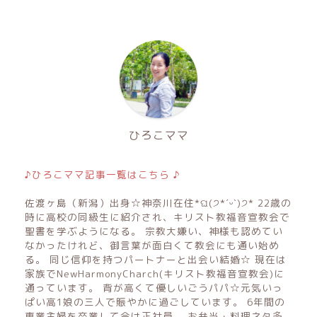
ひろこママ
♪ひろこママ記事一覧はこちら ♪
佐渡ヶ島（新潟）出身☆神奈川在住*ଘ(੭*ˊᵕˋ)੭* 22歳の
時に高校の同級生に紹介され、キリスト教福音宣教会で
聖書を学ぶようになる。 宗教大嫌い、神様も認めてい
なかったけれど、御言葉が面白くて教会にも通い始め
る。 同じ信仰を持つパートナーと出会い結婚☆ 現在は
家族でNewHarmonyCharch(キリスト教福音宣教会)に
通っています。 背が高くて優しいごうパパ☆元気いっ
ぱい高1娘の三人で賑やかに過ごしています。 6年間の
専業主婦を卒業して今は正社員。 お弁当・料理ネタ多