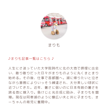
まりも
♪まりも記事一覧はこちら ♪
人生にさ迷っていた大学院時代に北の大地で摂理に出会
い、散り散りだった日々がまりものように丸くまとまり
始める。その後、仕事で首都圏へ。湖に帰りたいと泣き
ながら激務によりいっそう練達され、大分美しい球状に
近づいてきた。近年、暑さに弱いのに日本有数の暑さを
誇る地に嫁入り。負けじと光合成に励み、子まりもを増
殖。現在は阿寒湖のように懐広い夫と共に子まりも、ま
ーちゃんの育児に奮闘中。