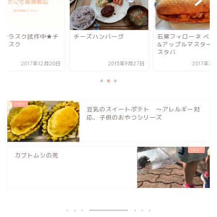
パンラスク試作中★チ
チーズハンバーグ
石窯フィローネ ベー
コラスク
&アップルマスター
スタバ
2017年12月20日
2015年9月27日
2017年2
豆乳のスイートポテト 〜アレルギー対
応、子供のおやつシリーズ
カブトムシの死