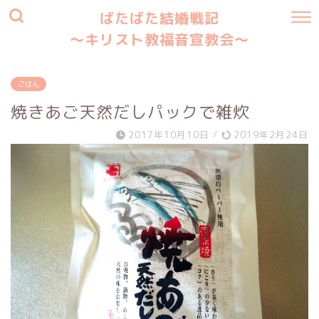
ばたばた結婚戦記
〜キリスト教福音宣教会〜
ごはん
焼きあご天然だしパックで雑炊
2017年10月10日
/
2019年2月24日