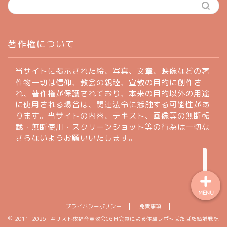
ホーム
著作権について
profile
当サイトに掲示された絵、写真、文章、映像などの著
作物一切は信仰、教会の親睦、宣教の目的に創作さ
れ、著作権が保護されており、本来の目的以外の用途
著作権について
に使用される場合は、関連法令に抵触する可能性があ
ります。当サイトの内容、テキスト、画像等の無断転
お問い合わせフォーム
載・無断使用・スクリーンショット等の行為は一切な
さらないようお願いいたします。
MENU
プライバシーポリシー
免責事項
2011–2026 キリスト教福音宣教会CGM会員による体験レポ〜ばたばた結婚戦記