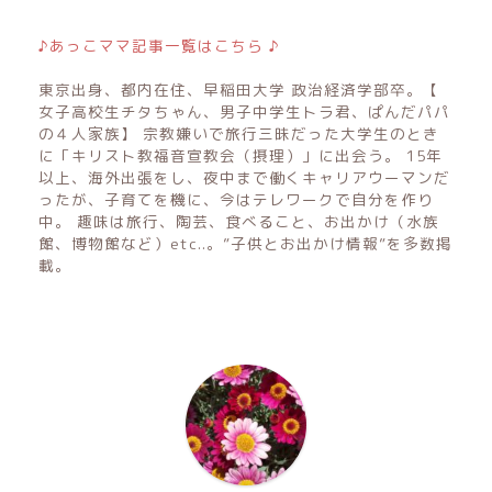
♪あっこママ記事一覧はこちら ♪
東京出身、都内在住、早稲田大学 政治経済学部卒。【
女子高校生チタちゃん、男子中学生トラ君、ぱんだパパ
の４人家族】 宗教嫌いで旅行三昧だった大学生のとき
に「キリスト教福音宣教会（摂理）」に出会う。 15年
以上、海外出張をし、夜中まで働くキャリアウーマンだ
ったが、子育てを機に、今はテレワークで自分を作り
中。 趣味は旅行、陶芸、食べること、お出かけ（水族
館、博物館など）etc..。”子供とお出かけ情報”を多数掲
載。