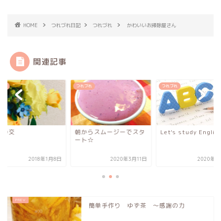
HOME
つれづれ日記
つれづれ
かわいいお掃除屋さん
関連記事
づれ
つれづれ
つれづれ
鮑の交
朝からスムージーでスタ
Let's study English
ート☆
2018年1月8日
2020年3月11日
2020年2
簡単手作り ゆず茶 〜感謝の力