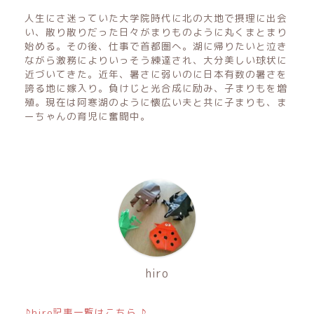
人生にさ迷っていた大学院時代に北の大地で摂理に出会
い、散り散りだった日々がまりものように丸くまとまり
始める。その後、仕事で首都圏へ。湖に帰りたいと泣き
ながら激務によりいっそう練達され、大分美しい球状に
近づいてきた。近年、暑さに弱いのに日本有数の暑さを
誇る地に嫁入り。負けじと光合成に励み、子まりもを増
殖。現在は阿寒湖のように懐広い夫と共に子まりも、ま
ーちゃんの育児に奮闘中。
hiro
♪hiro記事一覧はこちら ♪