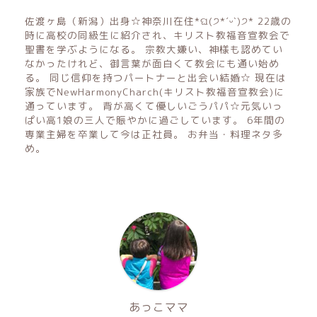
佐渡ヶ島（新潟）出身☆神奈川在住*ଘ(੭*ˊᵕˋ)੭* 22歳の
時に高校の同級生に紹介され、キリスト教福音宣教会で
聖書を学ぶようになる。 宗教大嫌い、神様も認めてい
なかったけれど、御言葉が面白くて教会にも通い始め
る。 同じ信仰を持つパートナーと出会い結婚☆ 現在は
家族でNewHarmonyCharch(キリスト教福音宣教会)に
通っています。 背が高くて優しいごうパパ☆元気いっ
ぱい高1娘の三人で賑やかに過ごしています。 6年間の
専業主婦を卒業して今は正社員。 お弁当・料理ネタ多
め。
あっこママ