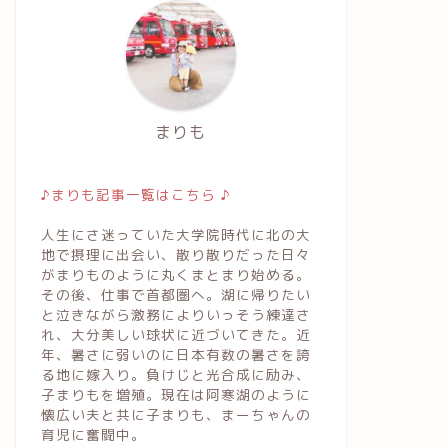
まりも
♪まりも記事一覧はこちら ♪
人生にさ迷っていた大学院時代に北の大
地で摂理に出会い、散り散りだった日々
がまりものように丸くまとまり始める。
その後、仕事で首都圏へ。湖に帰りたい
と泣きながら激務によりいっそう練達さ
れ、大分美しい球状に近づいてきた。近
年、暑さに弱いのに日本有数の暑さを誇
る地に嫁入り。負けじと光合成に励み、
子まりもを増殖。現在は阿寒湖のように
懐広い夫と共に子まりも、まーちゃんの
育児に奮闘中。