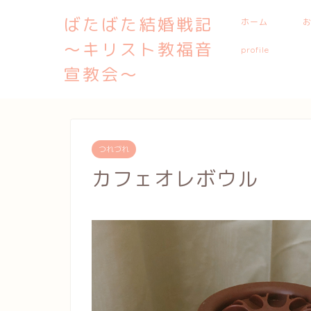
ばたばた結婚戦記
ホーム
〜キリスト教福音
profile
宣教会〜
つれづれ
カフェオレボウル