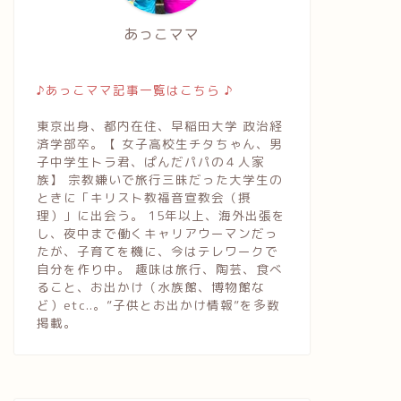
あっこママ
♪あっこママ記事一覧はこちら ♪
東京出身、都内在住、早稲田大学 政治経
済学部卒。【 女子高校生チタちゃん、男
子中学生トラ君、ぱんだパパの４人家
族】 宗教嫌いで旅行三昧だった大学生の
ときに「キリスト教福音宣教会（摂
理）」に出会う。 15年以上、海外出張を
し、夜中まで働くキャリアウーマンだっ
たが、子育てを機に、今はテレワークで
自分を作り中。 趣味は旅行、陶芸、食べ
ること、お出かけ（水族館、博物館な
ど）etc..。”子供とお出かけ情報”を多数
掲載。