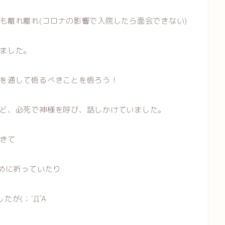
も離れ離れ(コロナの影響で入院したら面会できない)
ました。
を通して悟るべきことを悟ろう！
ど、必死で神様を呼び、話しかけていました。
きて
ために祈っていたり
が(；´Д`A