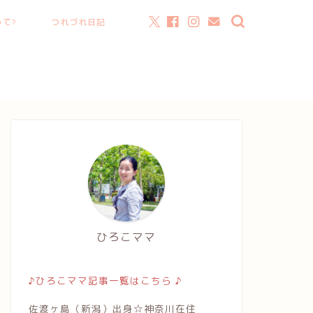
て?
つれづれ日記
ひろこママ
♪ひろこママ記事一覧はこちら ♪
佐渡ヶ島（新潟）出身☆神奈川在住