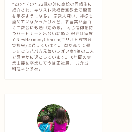
*ଘ(੭*ˊᵕˋ)੭* 22歳の時に高校の同級生に
紹介され、キリスト教福音宣教会で聖書
を学ぶようになる。 宗教大嫌い、神様も
認めていなかったけれど、御言葉が面白
くて教会にも通い始める。 同じ信仰を持
つパートナーと出会い結婚☆ 現在は家族
でNewHarmonyCharch(キリスト教福音
宣教会)に通っています。 背が高くて優
しいごうパパ☆元気いっぱい高1娘の三人
で賑やかに過ごしています。 6年間の専
業主婦を卒業して今は正社員。 お弁当・
料理ネタ多め。