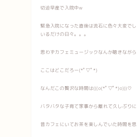
切迫早産で入院中w
緊急入院になった直後は流石に色々大変でし
いるだけの日々。。。
思わずカフェミュージックなんか聴きながら
ここはどこだろー(*ﾟ▽ﾟ*)
なんだこの贅沢な時間は(((o(*ﾟ▽ﾟ*)o)))♡
バタバタな子育て家事から離れて久しぶりに
昔カフェにいてお茶を楽しんでいた時間を思