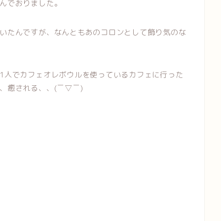
んでおりました。
いたんですが、なんともあのコロンとして飾り気のな
1人でカフェオレボウルを使っているカフェに行った
、癒される、、(￣▽￣)