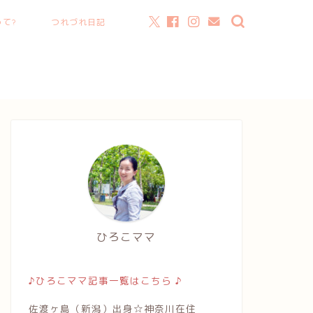
て?
つれづれ日記
ひろこママ
♪ひろこママ記事一覧はこちら ♪
佐渡ヶ島（新潟）出身☆神奈川在住