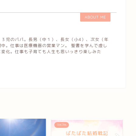
ABOUT ME
３児のパパ。長男（中１）、長女（小4）、次女（年
闘中。仕事は医療機器の営業マン。 聖書を学んで虚し
に変化。仕事も子育ても人生も思いっきり楽しみた
つれづれ
つ