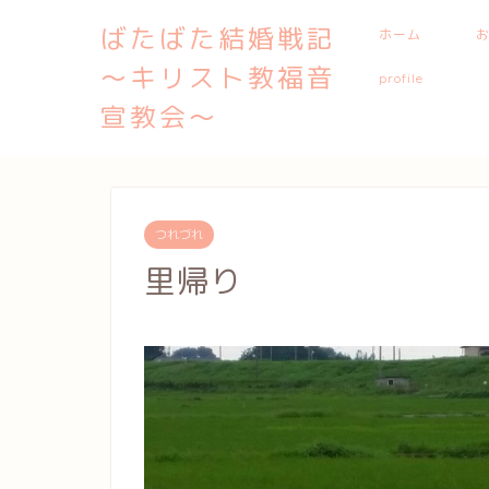
ばたばた結婚戦記
ホーム
〜キリスト教福音
profile
宣教会〜
つれづれ
里帰り