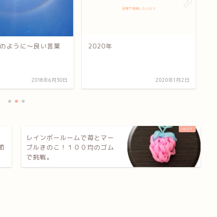
のように〜良い言葉
2020年
M
か
2018年6月30日
2020年1月2日
人
レインボールームで苺とマー
節
ブルきのこ！１００均のゴム
で挑戦。