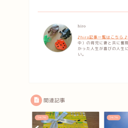
hiro
♪hiro記事一覧はこちら ♪
中）の育児に妻と共に奮
かった人生が喜びの人生
い。
関連記事
つれづれ
つれづれ