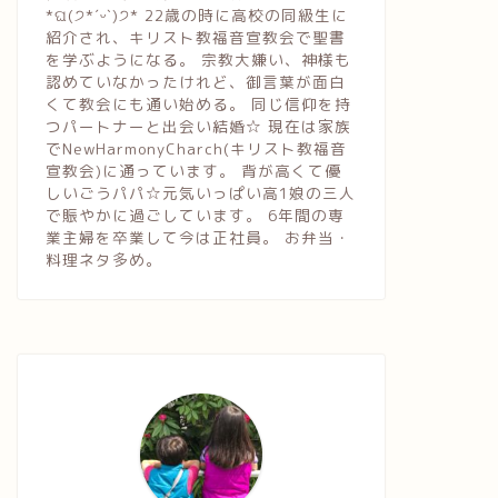
*ଘ(੭*ˊᵕˋ)੭* 22歳の時に高校の同級生に
紹介され、キリスト教福音宣教会で聖書
を学ぶようになる。 宗教大嫌い、神様も
認めていなかったけれど、御言葉が面白
くて教会にも通い始める。 同じ信仰を持
つパートナーと出会い結婚☆ 現在は家族
でNewHarmonyCharch(キリスト教福音
宣教会)に通っています。 背が高くて優
しいごうパパ☆元気いっぱい高1娘の三人
で賑やかに過ごしています。 6年間の専
業主婦を卒業して今は正社員。 お弁当・
料理ネタ多め。