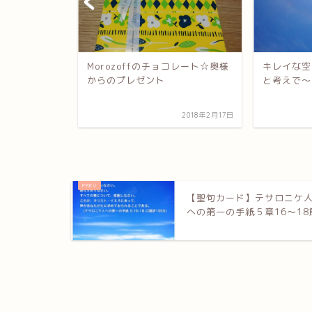
Morozoffのチョコレート☆奥様
キレイな空
からのプレゼント
と考えで〜
2020年1月2日
2018年2月17日
【聖句カード】テサロニケ
への第一の手紙５章16～18