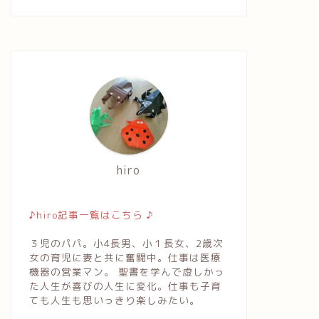
orozoffのチョコレート☆奥様
キレイな空のように〜良い言葉
らのプレゼント
と考えで〜
2018年2月17日
2018年6月30
hiro
♪hiro記事一覧はこちら ♪
３児のパパ。小4長男、小１長女、2歳次
女の育児に妻と共に奮闘中。仕事は医療
機器の営業マン。 聖書を学んで虚しかっ
た人生が喜びの人生に変化。仕事も子育
ても人生も思いっきり楽しみたい。