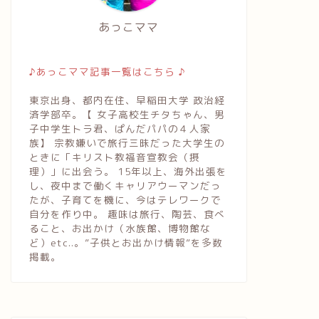
あっこママ
♪あっこママ記事一覧はこちら ♪
東京出身、都内在住、早稲田大学 政治経
済学部卒。【 女子高校生チタちゃん、男
子中学生トラ君、ぱんだパパの４人家
族】 宗教嫌いで旅行三昧だった大学生の
ときに「キリスト教福音宣教会（摂
理）」に出会う。 15年以上、海外出張を
し、夜中まで働くキャリアウーマンだっ
たが、子育てを機に、今はテレワークで
自分を作り中。 趣味は旅行、陶芸、食べ
ること、お出かけ（水族館、博物館な
ど）etc..。”子供とお出かけ情報”を多数
掲載。