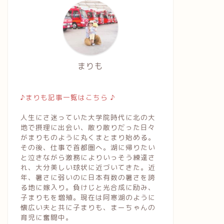
まりも
♪まりも記事一覧はこちら ♪
人生にさ迷っていた大学院時代に北の大
地で摂理に出会い、散り散りだった日々
がまりものように丸くまとまり始める。
その後、仕事で首都圏へ。湖に帰りたい
と泣きながら激務によりいっそう練達さ
れ、大分美しい球状に近づいてきた。近
年、暑さに弱いのに日本有数の暑さを誇
る地に嫁入り。負けじと光合成に励み、
子まりもを増殖。現在は阿寒湖のように
れづれ
つれづれ
懐広い夫と共に子まりも、まーちゃんの
育児に奮闘中。