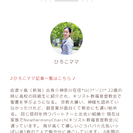
ひろこママ
♪ひろこママ記事一覧はこちら ♪
佐渡ヶ島（新潟）出身☆神奈川在住*ଘ(੭*ˊᵕˋ)੭* 22歳の
時に高校の同級生に紹介され、キリスト教福音宣教会で
聖書を学ぶようになる。 宗教大嫌い、神様も認めてい
なかったけれど、御言葉が面白くて教会にも通い始め
る。 同じ信仰を持つパートナーと出会い結婚☆ 現在は
家族でNewHarmonyCharch(キリスト教福音宣教会)に
通っています。 背が高くて優しいごうパパ☆元気いっ
ぱい高1娘の三人で賑やかに過ごしています。 6年間の