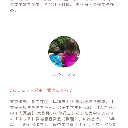
専業主婦を卒業して今は正社員。 お弁当・料理ネタ多
め。
あっこママ
♪あっこママ記事一覧はこちら ♪
東京出身、都内在住、早稲田大学 政治経済学部卒。【
女子高校生チタちゃん、男子中学生トラ君、ぱんだパパ
の４人家族】 宗教嫌いで旅行三昧だった大学生のとき
に「キリスト教福音宣教会（摂理）」に出会う。 15年
以上、海外出張をし、夜中まで働くキャリアウーマンだ