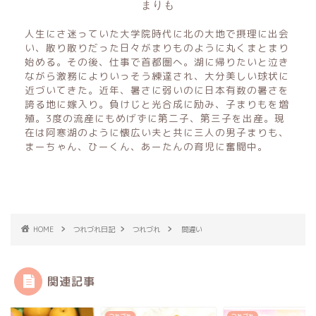
まりも
人生にさ迷っていた大学院時代に北の大地で摂理に出会
い、散り散りだった日々がまりものように丸くまとまり
始める。その後、仕事で首都圏へ。湖に帰りたいと泣き
ながら激務によりいっそう練達され、大分美しい球状に
近づいてきた。近年、暑さに弱いのに日本有数の暑さを
誇る地に嫁入り。負けじと光合成に励み、子まりもを増
殖。3度の流産にもめげずに第二子、第三子を出産。現
在は阿寒湖のように懐広い夫と共に三人の男子まりも、
まーちゃん、ひーくん、あーたんの育児に奮闘中。
HOME
つれづれ日記
つれづれ
間違い
関連記事