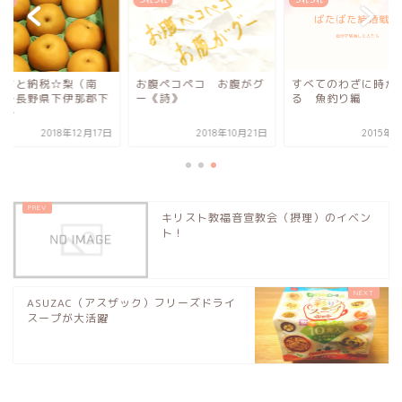
づれ
つれづれ
つれづれ
るさと納税☆梨（南
お腹ペコペコ お腹がグ
すべてのわざに時が
）〜長野県下伊那郡下
ー《詩》
る 魚釣り編
村〜
2018年12月17日
2018年10月21日
2015年
キリスト教福音宣教会（摂理）のイベン
ト！
ASUZAC（アスザック）フリーズドライ
スープが大活躍