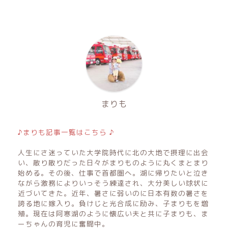
まりも
♪まりも記事一覧はこちら ♪
人生にさ迷っていた大学院時代に北の大地で摂理に出会
い、散り散りだった日々がまりものように丸くまとまり
始める。その後、仕事で首都圏へ。湖に帰りたいと泣き
ながら激務によりいっそう練達され、大分美しい球状に
近づいてきた。近年、暑さに弱いのに日本有数の暑さを
誇る地に嫁入り。負けじと光合成に励み、子まりもを増
殖。現在は阿寒湖のように懐広い夫と共に子まりも、ま
ーちゃんの育児に奮闘中。