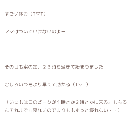
すごい体力（T▽T）
ママはついていけないのよー
その日も案の定、２３時を過ぎて始まりました
むしろいつもより早くて助かる（T▽T）
（いつもはこのピークが１時とか２時とかに来る。もちろ
んそれまでも寝ないのでまりももずっと寝れない・・）