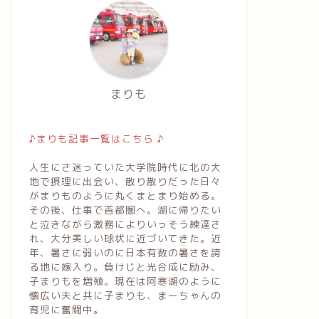
まりも
♪まりも記事一覧はこちら ♪
人生にさ迷っていた大学院時代に北の大
地で摂理に出会い、散り散りだった日々
がまりものように丸くまとまり始める。
その後、仕事で首都圏へ。湖に帰りたい
と泣きながら激務によりいっそう練達さ
れ、大分美しい球状に近づいてきた。近
年、暑さに弱いのに日本有数の暑さを誇
る地に嫁入り。負けじと光合成に励み、
子まりもを増殖。現在は阿寒湖のように
懐広い夫と共に子まりも、まーちゃんの
育児に奮闘中。