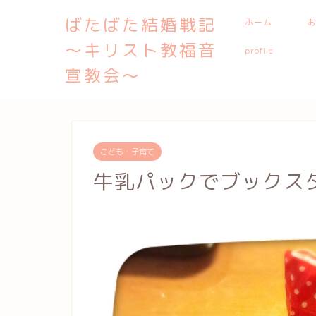
ばたばた結婚戦記
ホーム
〜キリスト教福音
profile
宣教会〜
こども・子育て
牛乳パックでブックス