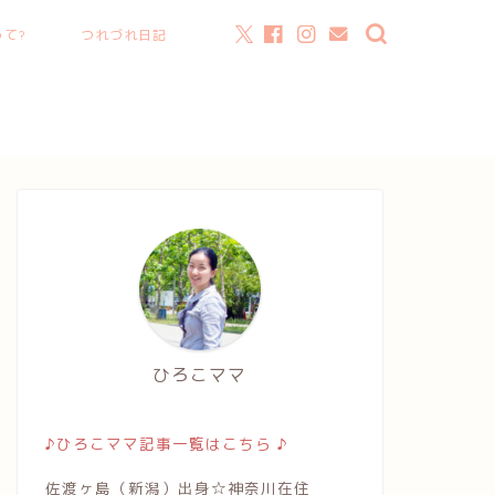
て?
つれづれ日記
ひろこママ
♪ひろこママ記事一覧はこちら ♪
佐渡ヶ島（新潟）出身☆神奈川在住