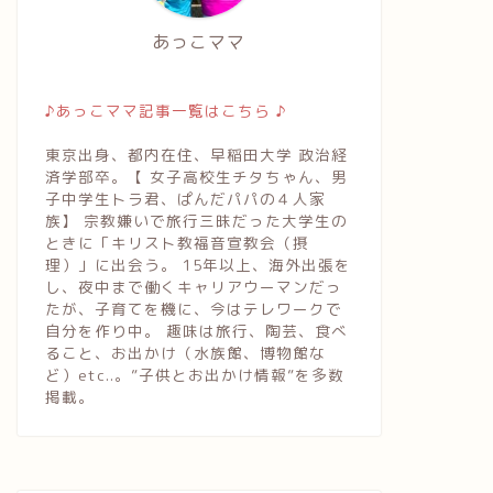
あっこママ
♪あっこママ記事一覧はこちら ♪
東京出身、都内在住、早稲田大学 政治経
済学部卒。【 女子高校生チタちゃん、男
子中学生トラ君、ぱんだパパの４人家
族】 宗教嫌いで旅行三昧だった大学生の
ときに「キリスト教福音宣教会（摂
理）」に出会う。 15年以上、海外出張を
し、夜中まで働くキャリアウーマンだっ
たが、子育てを機に、今はテレワークで
自分を作り中。 趣味は旅行、陶芸、食べ
ること、お出かけ（水族館、博物館な
ど）etc..。”子供とお出かけ情報”を多数
掲載。