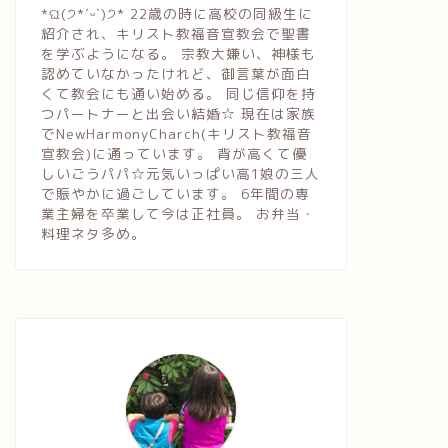
*ଘ(੭*ˊᵕˋ)੭* 22歳の時に高校の同級生に
紹介され、キリスト教福音宣教会で聖書
を学ぶようになる。 宗教大嫌い、神様も
認めていなかったけれど、御言葉が面白
くて教会にも通い始める。 同じ信仰を持
つパートナーと出会い結婚☆ 現在は家族
でNewHarmonyCharch(キリスト教福音
宣教会)に通っています。 背が高くて優
しいごうパパ☆元気いっぱい高1娘の三人
で賑やかに過ごしています。 6年間の専
業主婦を卒業して今は正社員。 お弁当・
料理ネタ多め。