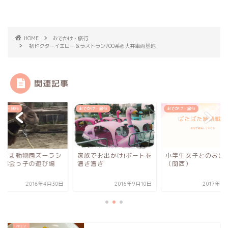
HOME
おでかけ・旅行
初ドクターイエロー＆ラストラン700系＠大井車両基地
関連記事
かけ・旅行
おでかけ・旅行
おでかけ・旅行
族でお出かけ!ボートを
小学生女子とのお出かけ
よこはま動物園ズー
ぎ漕ぎ
（関西）
ア〜都会っ子の遊び
2016年9月10日
2017年6月19日
2016年4