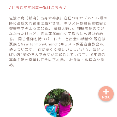
♪ひろこママ記事一覧はこちら ♪
佐渡ヶ島（新潟）出身☆神奈川在住*ଘ(੭*ˊᵕˋ)੭* 22歳の
ホーム
時に高校の同級生に紹介され、キリスト教福音宣教会で
聖書を学ぶようになる。 宗教大嫌い、神様も認めてい
profile
なかったけれど、御言葉が面白くて教会にも通い始め
る。 同じ信仰を持つパートナーと出会い結婚☆ 現在は
家族でNewHarmonyCharch(キリスト教福音宣教会)に
著作権について
通っています。 背が高くて優しいごうパパ☆元気いっ
ぱい高1娘の三人で賑やかに過ごしています。 6年間の
専業主婦を卒業して今は正社員。 お弁当・料理ネタ多
お問い合わせフォーム
め。
MENU