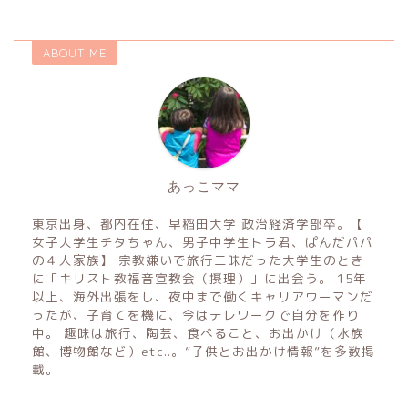
ABOUT ME
あっこママ
東京出身、都内在住、早稲田大学 政治経済学部卒。【
女子大学生チタちゃん、男子中学生トラ君、ぱんだパパ
の４人家族】 宗教嫌いで旅行三昧だった大学生のとき
に「キリスト教福音宣教会（摂理）」に出会う。 15年
以上、海外出張をし、夜中まで働くキャリアウーマンだ
ったが、子育てを機に、今はテレワークで自分を作り
中。 趣味は旅行、陶芸、食べること、お出かけ（水族
館、博物館など）etc..。”子供とお出かけ情報”を多数掲
載。