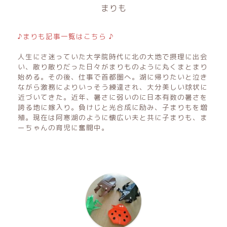
まりも
♪まりも記事一覧はこちら ♪
人生にさ迷っていた大学院時代に北の大地で摂理に出会
い、散り散りだった日々がまりものように丸くまとまり
始める。その後、仕事で首都圏へ。湖に帰りたいと泣き
ながら激務によりいっそう練達され、大分美しい球状に
近づいてきた。近年、暑さに弱いのに日本有数の暑さを
誇る地に嫁入り。負けじと光合成に励み、子まりもを増
殖。現在は阿寒湖のように懐広い夫と共に子まりも、ま
ーちゃんの育児に奮闘中。