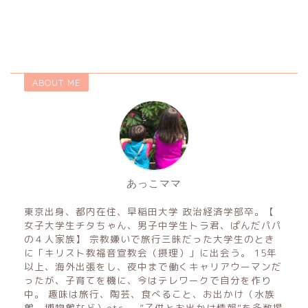
ABOUT ME
あっこママ
東京出身、都内在住、早稲田大学 政治経済学部卒。【
女子大学生チタちゃん、男子中学生トラ君、ぱんだパパ
の４人家族】 宗教嫌いで旅行三昧だった大学生のとき
に「キリスト教福音宣教会（摂理）」に出会う。 15年
以上、海外出張をし、夜中まで働くキャリアウーマンだ
ったが、子育てを機に、今はテレワークで自分を作り
中。 趣味は旅行、陶芸、食べること、お出かけ（水族
館、博物館など）etc..。”子供とお出かけ情報”を多数掲