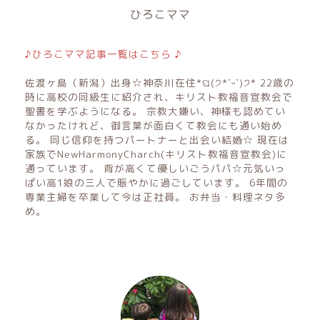
ひろこママ
♪ひろこママ記事一覧はこちら ♪
佐渡ヶ島（新潟）出身☆神奈川在住*ଘ(੭*ˊᵕˋ)੭* 22歳の
時に高校の同級生に紹介され、キリスト教福音宣教会で
聖書を学ぶようになる。 宗教大嫌い、神様も認めてい
なかったけれど、御言葉が面白くて教会にも通い始め
る。 同じ信仰を持つパートナーと出会い結婚☆ 現在は
家族でNewHarmonyCharch(キリスト教福音宣教会)に
通っています。 背が高くて優しいごうパパ☆元気いっ
ぱい高1娘の三人で賑やかに過ごしています。 6年間の
専業主婦を卒業して今は正社員。 お弁当・料理ネタ多
め。