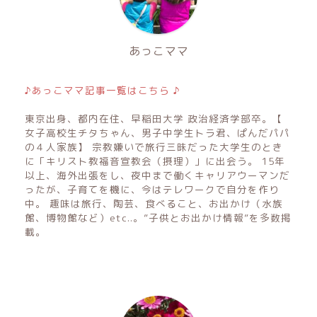
あっこママ
♪あっこママ記事一覧はこちら ♪
東京出身、都内在住、早稲田大学 政治経済学部卒。【
女子高校生チタちゃん、男子中学生トラ君、ぱんだパパ
の４人家族】 宗教嫌いで旅行三昧だった大学生のとき
に「キリスト教福音宣教会（摂理）」に出会う。 15年
以上、海外出張をし、夜中まで働くキャリアウーマンだ
ったが、子育てを機に、今はテレワークで自分を作り
中。 趣味は旅行、陶芸、食べること、お出かけ（水族
館、博物館など）etc..。”子供とお出かけ情報”を多数掲
載。