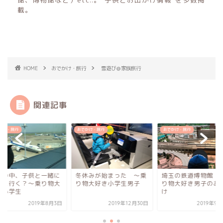
載。
HOME
おでかけ・旅行
雪遊び＠家族旅行
関連記事
かけ・旅行
おでかけ・旅行
おでかけ・旅行
休みが始まった 〜乗
埼玉の鉄道博物館 〜乗
猛暑の中、子供と一
物大好き小学生男子
り物大好き男子のお出か
どこに行く？〜乗り
け
好き小学生
2019年12月30日
2019年9月25日
2019年