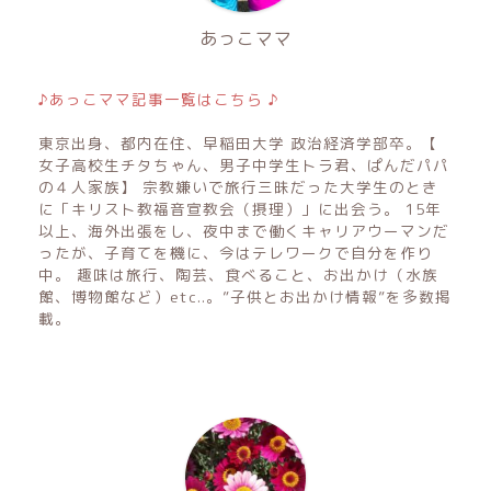
あっこママ
♪あっこママ記事一覧はこちら ♪
東京出身、都内在住、早稲田大学 政治経済学部卒。【
女子高校生チタちゃん、男子中学生トラ君、ぱんだパパ
の４人家族】 宗教嫌いで旅行三昧だった大学生のとき
に「キリスト教福音宣教会（摂理）」に出会う。 15年
以上、海外出張をし、夜中まで働くキャリアウーマンだ
ったが、子育てを機に、今はテレワークで自分を作り
中。 趣味は旅行、陶芸、食べること、お出かけ（水族
館、博物館など）etc..。”子供とお出かけ情報”を多数掲
載。