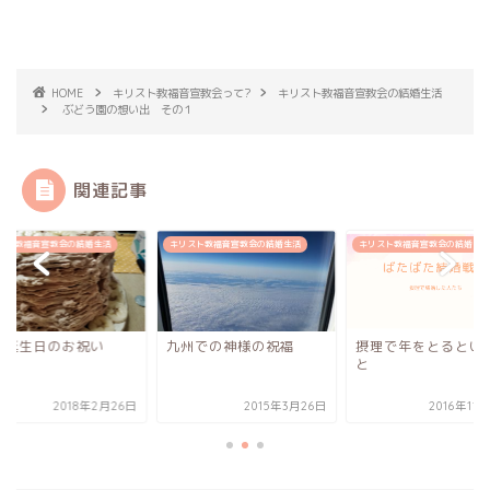
HOME
キリスト教福音宣教会って?
キリスト教福音宣教会の結婚生活
ぶどう園の想い出 その１
関連記事
スト教福音宣教会の結婚生活
キリスト教福音宣教会の結婚生活
キリスト教福音宣教会の結婚生活
の誕生日のお祝い
九州での神様の祝福
摂理で年をとるとい
と
2018年2月26日
2015年3月26日
2016年11