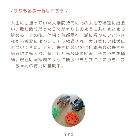
♪まりも記事一覧はこちら ♪
人生にさ迷っていた大学院時代に北の大地で摂理に出会
い、散り散りだった日々がまりものように丸くまとまり
始める。その後、仕事で首都圏へ。湖に帰りたいと泣き
ながら激務によりいっそう練達され、大分美しい球状に
近づいてきた。近年、暑さに弱いのに日本有数の暑さを
誇る地に嫁入り。負けじと光合成に励み、子まりもを増
殖。現在は阿寒湖のように懐広い夫と共に子まりも、ま
ーちゃんの育児に奮闘中。
hiro