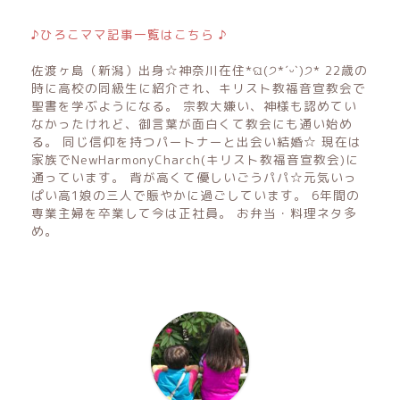
♪ひろこママ記事一覧はこちら ♪
佐渡ヶ島（新潟）出身☆神奈川在住*ଘ(੭*ˊᵕˋ)੭* 22歳の
時に高校の同級生に紹介され、キリスト教福音宣教会で
聖書を学ぶようになる。 宗教大嫌い、神様も認めてい
なかったけれど、御言葉が面白くて教会にも通い始め
る。 同じ信仰を持つパートナーと出会い結婚☆ 現在は
家族でNewHarmonyCharch(キリスト教福音宣教会)に
通っています。 背が高くて優しいごうパパ☆元気いっ
ぱい高1娘の三人で賑やかに過ごしています。 6年間の
専業主婦を卒業して今は正社員。 お弁当・料理ネタ多
め。