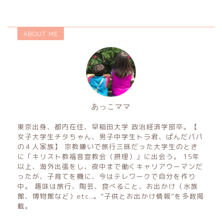
ABOUT ME
あっこママ
東京出身、都内在住、早稲田大学 政治経済学部卒。【
女子大学生チタちゃん、男子中学生トラ君、ぱんだパパ
の４人家族】 宗教嫌いで旅行三昧だった大学生のとき
に「キリスト教福音宣教会（摂理）」に出会う。 15年
以上、海外出張をし、夜中まで働くキャリアウーマンだ
ったが、子育てを機に、今はテレワークで自分を作り
中。 趣味は旅行、陶芸、食べること、お出かけ（水族
館、博物館など）etc..。”子供とお出かけ情報”を多数掲
載。