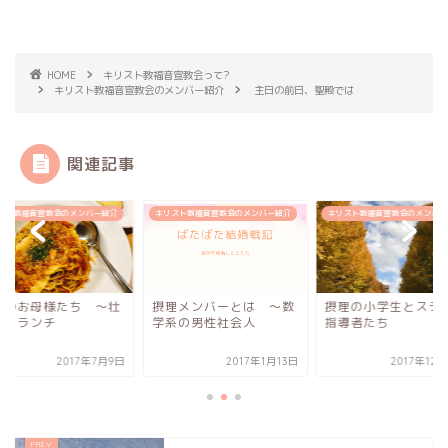
HOME
キリスト教福音宣教会って?
キリスト教福音宣教会のメンバー紹介
主日の前日、聖殿では
関連記事
スト教福音宣教会のメンバー紹介
キリスト教福音宣教会のメンバー紹介
キリスト教福音宣教会のメンバー
会のお母様たち 〜壮
摂理メンバーとは 〜数
摂理の小学生とステ
部とランチ
学系の男性社会人
指導者たち
2017年7月9日
2017年1月13日
2017年12