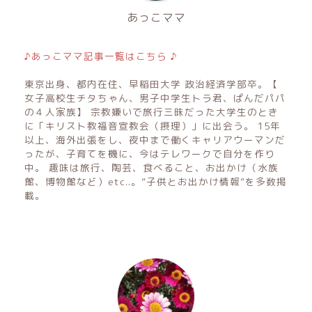
あっこママ
♪あっこママ記事一覧はこちら ♪
東京出身、都内在住、早稲田大学 政治経済学部卒。【
女子高校生チタちゃん、男子中学生トラ君、ぱんだパパ
の４人家族】 宗教嫌いで旅行三昧だった大学生のとき
に「キリスト教福音宣教会（摂理）」に出会う。 15年
以上、海外出張をし、夜中まで働くキャリアウーマンだ
ったが、子育てを機に、今はテレワークで自分を作り
中。 趣味は旅行、陶芸、食べること、お出かけ（水族
館、博物館など）etc..。”子供とお出かけ情報”を多数掲
載。