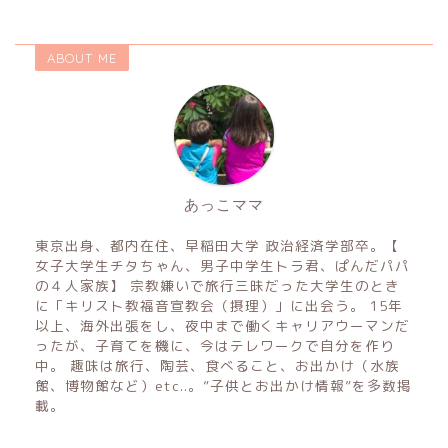
ABOUT ME
あっこママ
東京出身、都内在住、早稲田大学 政治経済学部卒。【
女子大学生チタちゃん、男子中学生トラ君、ぱんだパパ
の４人家族】 宗教嫌いで旅行三昧だった大学生のとき
に「キリスト教福音宣教会（摂理）」に出会う。 15年
以上、海外出張をし、夜中まで働くキャリアウーマンだ
ったが、子育てを機に、今はテレワークで自分を作り
中。 趣味は旅行、陶芸、食べること、お出かけ（水族
館、博物館など）etc..。”子供とお出かけ情報”を多数掲
載。