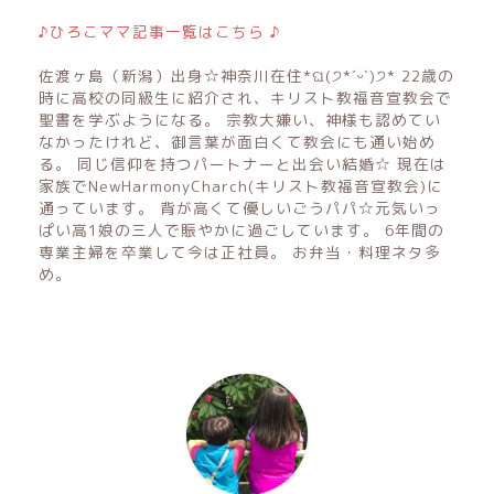
♪ひろこママ記事一覧はこちら ♪
佐渡ヶ島（新潟）出身☆神奈川在住*ଘ(੭*ˊᵕˋ)੭* 22歳の
時に高校の同級生に紹介され、キリスト教福音宣教会で
聖書を学ぶようになる。 宗教大嫌い、神様も認めてい
なかったけれど、御言葉が面白くて教会にも通い始め
る。 同じ信仰を持つパートナーと出会い結婚☆ 現在は
家族でNewHarmonyCharch(キリスト教福音宣教会)に
通っています。 背が高くて優しいごうパパ☆元気いっ
ぱい高1娘の三人で賑やかに過ごしています。 6年間の
専業主婦を卒業して今は正社員。 お弁当・料理ネタ多
め。