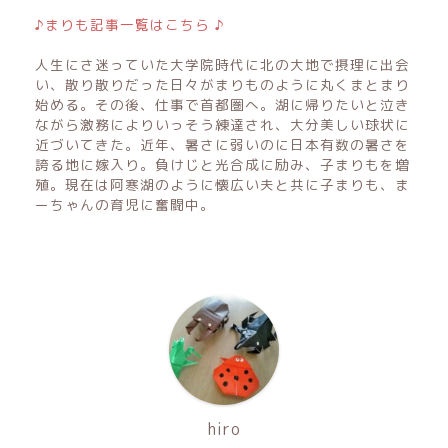
♪まりも記事一覧はこちら ♪
人生にさ迷っていた大学院時代に北の大地で摂理に出会
い、散り散りだった日々がまりものように丸くまとまり
始める。その後、仕事で首都圏へ。湖に帰りたいと泣き
ながら激務によりいっそう練達され、大分美しい球状に
近づいてきた。近年、暑さに弱いのに日本有数の暑さを
誇る地に嫁入り。負けじと光合成に励み、子まりもを増
殖。現在は阿寒湖のように懐広い夫と共に子まりも、ま
ーちゃんの育児に奮闘中。
hiro