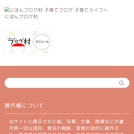
にほんブログ村
ホーム
著作権について
profile
当サイトに掲示された絵、写真、文章、映像などの著
作物一切は信仰、教会の親睦、宣教の目的に創作さ