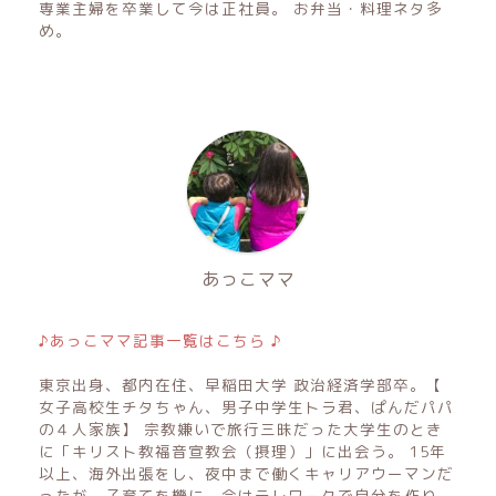
専業主婦を卒業して今は正社員。 お弁当・料理ネタ多
め。
あっこママ
♪あっこママ記事一覧はこちら ♪
東京出身、都内在住、早稲田大学 政治経済学部卒。【
女子高校生チタちゃん、男子中学生トラ君、ぱんだパパ
の４人家族】 宗教嫌いで旅行三昧だった大学生のとき
に「キリスト教福音宣教会（摂理）」に出会う。 15年
以上、海外出張をし、夜中まで働くキャリアウーマンだ
ったが、子育てを機に、今はテレワークで自分を作り