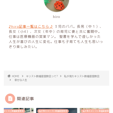
hiro
♪hiro記事一覧はこちら ♪
３児のパパ。長男（中１）、
長女（小4）、次女（年中）の育児に妻と共に奮闘中。
仕事は医療機器の営業マン。 聖書を学んで虚しかった
人生が喜びの人生に変化。仕事も子育ても人生も思いっ
きり楽しみたい。
HOME
キリスト教福音宣教会って?
私が見たキリスト教福音宣教会
幸せな人生
関連記事
見たキリスト教福音宣教会
私が見たキリスト教福音宣教会
私が見たキリスト教福音宣教会