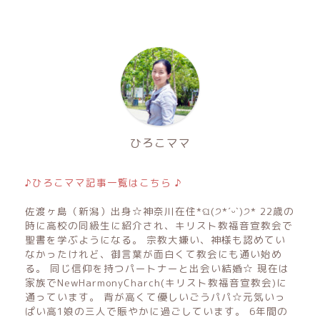
ひろこママ
♪ひろこママ記事一覧はこちら ♪
佐渡ヶ島（新潟）出身☆神奈川在住*ଘ(੭*ˊᵕˋ)੭* 22歳の
時に高校の同級生に紹介され、キリスト教福音宣教会で
聖書を学ぶようになる。 宗教大嫌い、神様も認めてい
なかったけれど、御言葉が面白くて教会にも通い始め
る。 同じ信仰を持つパートナーと出会い結婚☆ 現在は
家族でNewHarmonyCharch(キリスト教福音宣教会)に
通っています。 背が高くて優しいごうパパ☆元気いっ
ぱい高1娘の三人で賑やかに過ごしています。 6年間の