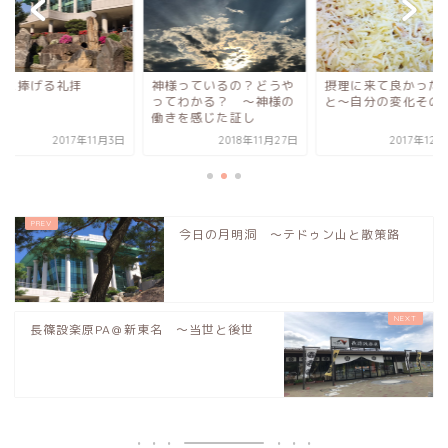
日に捧げる礼拝
神様っているの？どうや
摂理に来て良かった
ってわかる？ 〜神様の
と〜自分の変化その
働きを感じた証し
2017年11月3日
2018年11月27日
2017年12
今日の月明洞 〜テドゥン山と散策路
長篠設楽原PA＠新東名 〜当世と後世