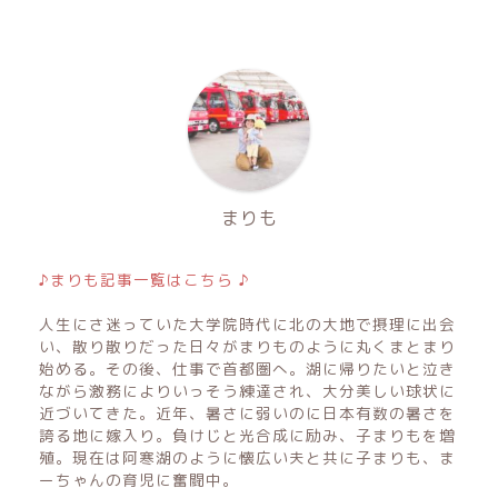
まりも
♪まりも記事一覧はこちら ♪
人生にさ迷っていた大学院時代に北の大地で摂理に出会
い、散り散りだった日々がまりものように丸くまとまり
始める。その後、仕事で首都圏へ。湖に帰りたいと泣き
ながら激務によりいっそう練達され、大分美しい球状に
近づいてきた。近年、暑さに弱いのに日本有数の暑さを
誇る地に嫁入り。負けじと光合成に励み、子まりもを増
殖。現在は阿寒湖のように懐広い夫と共に子まりも、ま
ーちゃんの育児に奮闘中。