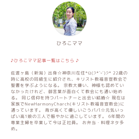
ひろこママ
♪ひろこママ記事一覧はこちら ♪
佐渡ヶ島（新潟）出身☆神奈川在住*ଘ(੭*ˊᵕˋ)੭* 22歳の
時に高校の同級生に紹介され、キリスト教福音宣教会で
聖書を学ぶようになる。 宗教大嫌い、神様も認めてい
なかったけれど、御言葉が面白くて教会にも通い始め
る。 同じ信仰を持つパートナーと出会い結婚☆ 現在は
家族でNewHarmonyCharch(キリスト教福音宣教会)に
通っています。 背が高くて優しいごうパパ☆元気いっ
ぱい高1娘の三人で賑やかに過ごしています。 6年間の
専業主婦を卒業して今は正社員。 お弁当・料理ネタ多
め。