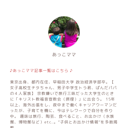
あっこママ
♪あっこママ記事一覧はこちら ♪
東京出身、都内在住、早稲田大学 政治経済学部卒。【
女子高校生チタちゃん、男子中学生トラ君、ぱんだパパ
の４人家族】 宗教嫌いで旅行三昧だった大学生のとき
に「キリスト教福音宣教会（摂理）」に出会う。 15年
以上、海外出張をし、夜中まで働くキャリアウーマンだ
ったが、子育てを機に、今はテレワークで自分を作り
中。 趣味は旅行、陶芸、食べること、お出かけ（水族
館、博物館など）etc..。”子供とお出かけ情報”を多数掲
載。