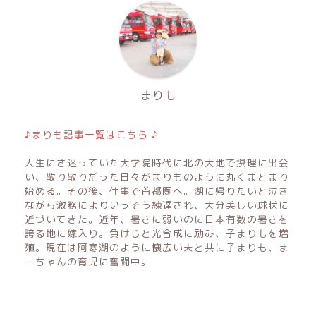
まりも
♪まりも記事一覧はこちら ♪
人生にさ迷っていた大学院時代に北の大地で摂理に出会
い、散り散りだった日々がまりものように丸くまとまり
始める。その後、仕事で首都圏へ。湖に帰りたいと泣き
ながら激務によりいっそう練達され、大分美しい球状に
近づいてきた。近年、暑さに弱いのに日本有数の暑さを
誇る地に嫁入り。負けじと光合成に励み、子まりもを増
殖。現在は阿寒湖のように懐広い夫と共に子まりも、ま
ーちゃんの育児に奮闘中。