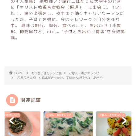
の４人家族】 宗教嫌いで旅行三昧だった大学生のとき
に「キリスト教福音宣教会（摂理）」に出会う。 15年
以上、海外出張をし、夜中まで働くキャリアウーマンだ
ったが、子育てを機に、今はテレワークで自分を作り
中。 趣味は旅行、陶芸、食べること、お出かけ（水族
館、博物館など）etc..。”子供とお出かけ情報”を多数掲
載。
HOME
おうちごはんレシピ集
ごはん・おかずレシピ
ふろふき大根 〜絵本がきっかけ、子供たちが好きな一品(^ ^)
関連記事
ん・おかずレシピ
ごはん・おかずレシピ
ごはん・おかずレシピ