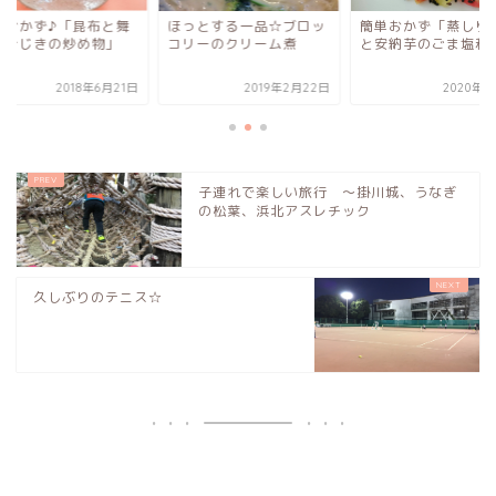
っとする一品☆ブロッ
簡単おかず「蒸しりんご
簡単おかず♪「昆布
リーのクリーム煮
と安納芋のごま塩和え」
茸とひじきの炒め物
2019年2月22日
2020年2月8日
2018年6
子連れで楽しい旅行 〜掛川城、うなぎ
の松葉、浜北アスレチック
久しぶりのテニス☆