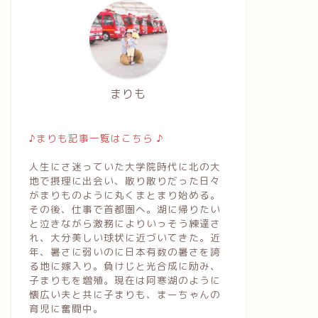
まりも
♪まりも記事一覧はこちら ♪
人生にさ迷っていた大学院時代に北の大
地で摂理に出会い、散り散りだった日々
がまりものように丸くまとまり始める。
その後、仕事で首都圏へ。湖に帰りたい
と泣きながら激務によりいっそう練達さ
れ、大分美しい球状に近づいてきた。近
年、暑さに弱いのに日本有数の暑さを誇
る地に嫁入り。負けじと光合成に励み、
子まりもを増殖。現在は阿寒湖のように
懐広い夫と共に子まりも、まーちゃんの
育児に奮闘中。