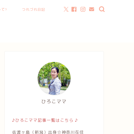
て?
つれづれ日記
ひろこママ
♪ひろこママ記事一覧はこちら ♪
佐渡ヶ島（新潟）出身☆神奈川在住