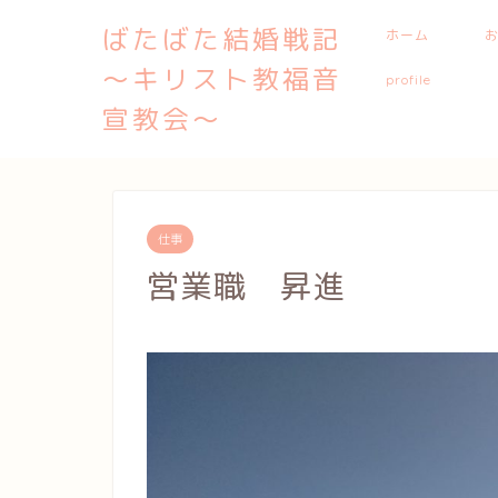
ばたばた結婚戦記
ホーム
〜キリスト教福音
profile
宣教会〜
仕事
営業職 昇進