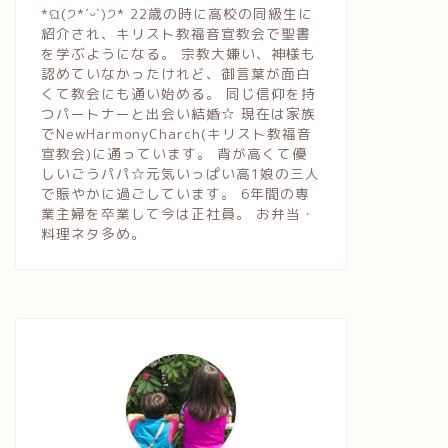
*ଘ(੭*ˊᵕˋ)੭* 22歳の時に高校の同級生に
紹介され、キリスト教福音宣教会で聖書
を学ぶようになる。 宗教大嫌い、神様も
認めていなかったけれど、御言葉が面白
くて教会にも通い始める。 同じ信仰を持
つパートナーと出会い結婚☆ 現在は家族
でNewHarmonyCharch(キリスト教福音
宣教会)に通っています。 背が高くて優
しいごうパパ☆元気いっぱい高1娘の三人
で賑やかに過ごしています。 6年間の専
業主婦を卒業して今は正社員。 お弁当・
料理ネタ多め。