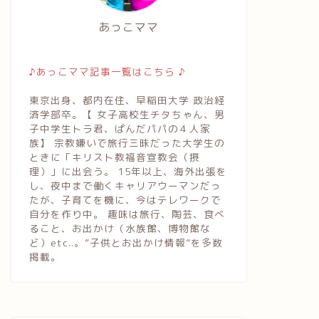
あっこママ
♪あっこママ記事一覧はこちら ♪
東京出身、都内在住、早稲田大学 政治経
済学部卒。【 女子高校生チタちゃん、男
子中学生トラ君、ぱんだパパの４人家
族】 宗教嫌いで旅行三昧だった大学生の
ときに「キリスト教福音宣教会（摂
理）」に出会う。 15年以上、海外出張を
し、夜中まで働くキャリアウーマンだっ
たが、子育てを機に、今はテレワークで
自分を作り中。 趣味は旅行、陶芸、食べ
ること、お出かけ（水族館、博物館な
ど）etc..。”子供とお出かけ情報”を多数
掲載。