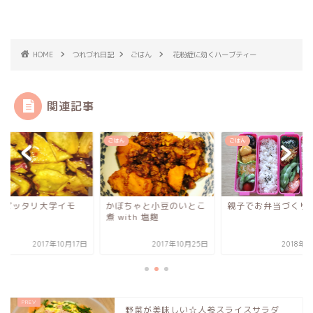
HOME
つれづれ日記
ごはん
花粉症に効くハーブティー
関連記事
ん
ごはん
ごはん
にピッタリ大学イモ
かぼちゃと小豆のいとこ
親子でお弁当づくり
煮 with 塩麹
2017年10月17日
2017年10月25日
2018年
野菜が美味しい☆人参スライスサラダ