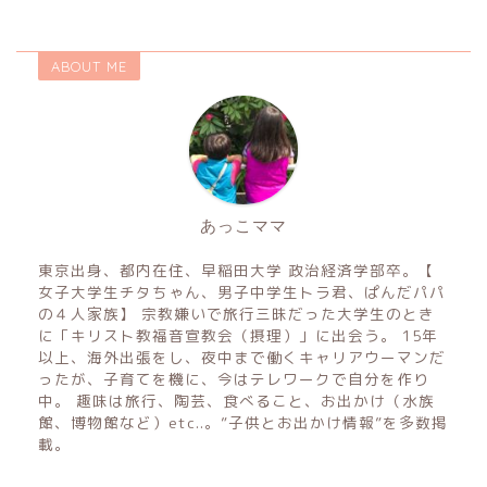
ABOUT ME
あっこママ
東京出身、都内在住、早稲田大学 政治経済学部卒。【
女子大学生チタちゃん、男子中学生トラ君、ぱんだパパ
の４人家族】 宗教嫌いで旅行三昧だった大学生のとき
に「キリスト教福音宣教会（摂理）」に出会う。 15年
以上、海外出張をし、夜中まで働くキャリアウーマンだ
ったが、子育てを機に、今はテレワークで自分を作り
中。 趣味は旅行、陶芸、食べること、お出かけ（水族
館、博物館など）etc..。”子供とお出かけ情報”を多数掲
載。