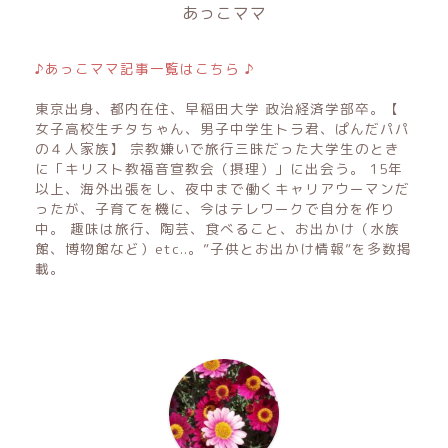
あっこママ
♪あっこママ記事一覧はこちら ♪
東京出身、都内在住、早稲田大学 政治経済学部卒。【
女子高校生チタちゃん、男子中学生トラ君、ぱんだパパ
の４人家族】 宗教嫌いで旅行三昧だった大学生のとき
に「キリスト教福音宣教会（摂理）」に出会う。 15年
以上、海外出張をし、夜中まで働くキャリアウーマンだ
ったが、子育てを機に、今はテレワークで自分を作り
中。 趣味は旅行、陶芸、食べること、お出かけ（水族
館、博物館など）etc..。”子供とお出かけ情報”を多数掲
載。