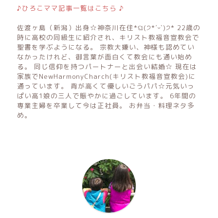
♪ひろこママ記事一覧はこちら ♪
佐渡ヶ島（新潟）出身☆神奈川在住*ଘ(੭*ˊᵕˋ)੭* 22歳の
時に高校の同級生に紹介され、キリスト教福音宣教会で
聖書を学ぶようになる。 宗教大嫌い、神様も認めてい
なかったけれど、御言葉が面白くて教会にも通い始め
る。 同じ信仰を持つパートナーと出会い結婚☆ 現在は
家族でNewHarmonyCharch(キリスト教福音宣教会)に
通っています。 背が高くて優しいごうパパ☆元気いっ
ぱい高1娘の三人で賑やかに過ごしています。 6年間の
専業主婦を卒業して今は正社員。 お弁当・料理ネタ多
め。