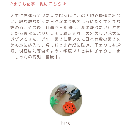
♪まりも記事一覧はこちら ♪
人生にさ迷っていた大学院時代に北の大地で摂理に出会
い、散り散りだった日々がまりものように丸くまとまり
始める。その後、仕事で首都圏へ。湖に帰りたいと泣き
ながら激務によりいっそう練達され、大分美しい球状に
近づいてきた。近年、暑さに弱いのに日本有数の暑さを
誇る地に嫁入り。負けじと光合成に励み、子まりもを増
殖。現在は阿寒湖のように懐広い夫と共に子まりも、ま
ーちゃんの育児に奮闘中。
hiro