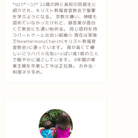
*ଘ(੭*ˊᵕˋ)੭* 22歳の時に高校の同級生に
紹介され、キリスト教福音宣教会で聖書
を学ぶようになる。 宗教大嫌い、神様も
認めていなかったけれど、御言葉が面白
くて教会にも通い始める。 同じ信仰を持
つパートナーと出会い結婚☆ 現在は家族
でNewHarmonyCharch(キリスト教福音
宣教会)に通っています。 背が高くて優
しいごうパパ☆元気いっぱい高1娘の三人
で賑やかに過ごしています。 6年間の専
業主婦を卒業して今は正社員。 お弁当・
料理ネタ多め。