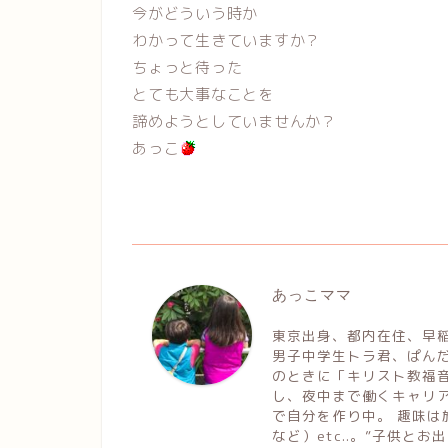
今がどういう時か
わかって生きていますか？
ちょっと待った
とても大事なことを
諦めようとしていませんか？
あっこ
あっこママ
東京出身、都内在住、早稲
男子中学生トラ君、ぱん
のときに「キリスト教福音
し、夜中まで働くキャリ
で自分を作り中。 趣味
など）etc..。”子供と