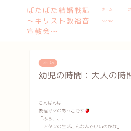
ばたばた結婚戦記
ホーム
〜キリスト教福音
profile
宣教会〜
つれづれ
幼児の時間：大人の時
こんばんは
摂理ママのあっこです
「ふぅ、、、
アタシの生活こんなんでいいのかな」