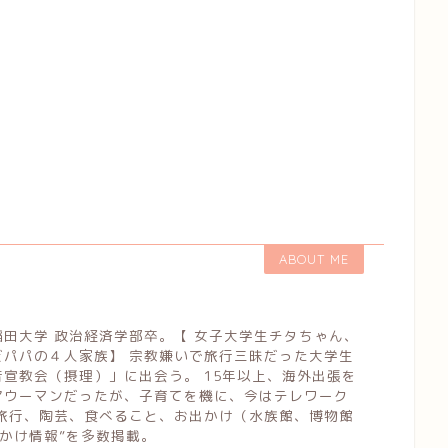
ABOUT ME
田大学 政治経済学部卒。【 女子大学生チタちゃん、
だパパの４人家族】 宗教嫌いで旅行三昧だった大学生
宣教会（摂理）」に出会う。 15年以上、海外出張を
アウーマンだったが、子育てを機に、今はテレワーク
は旅行、陶芸、食べること、お出かけ（水族館、博物館
お出かけ情報”を多数掲載。