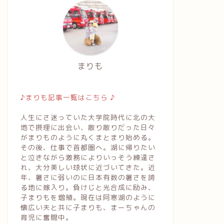
まりも
♪まりも記事一覧はこちら ♪
人生にさ迷っていた大学院時代に北の大
地で摂理に出会い、散り散りだった日々
がまりものように丸くまとまり始める。
その後、仕事で首都圏へ。湖に帰りたい
と泣きながら激務によりいっそう練達さ
れ、大分美しい球状に近づいてきた。近
年、暑さに弱いのに日本有数の暑さを誇
る地に嫁入り。負けじと光合成に励み、
子まりもを増殖。現在は阿寒湖のように
懐広い夫と共に子まりも、まーちゃんの
育児に奮闘中。