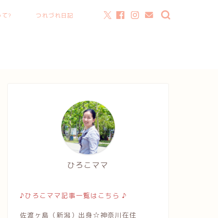
て?
つれづれ日記
ひろこママ
♪ひろこママ記事一覧はこちら ♪
佐渡ヶ島（新潟）出身☆神奈川在住