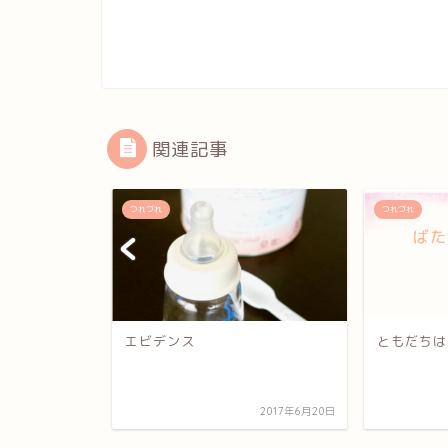
関連記事
つれづれ
つれづれ
いは必要で
エビデンス
ともだちは
2015年11月13日
2017年6月20日