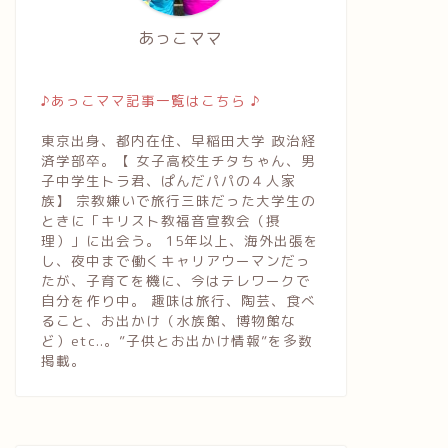
あっこママ
♪あっこママ記事一覧はこちら ♪
東京出身、都内在住、早稲田大学 政治経
済学部卒。【 女子高校生チタちゃん、男
子中学生トラ君、ぱんだパパの４人家
族】 宗教嫌いで旅行三昧だった大学生の
ときに「キリスト教福音宣教会（摂
理）」に出会う。 15年以上、海外出張を
し、夜中まで働くキャリアウーマンだっ
たが、子育てを機に、今はテレワークで
自分を作り中。 趣味は旅行、陶芸、食べ
ること、お出かけ（水族館、博物館な
ど）etc..。”子供とお出かけ情報”を多数
掲載。