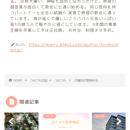
る。 宗教大嫌い、神様も認めてなかったけど、摂理の
御言葉が面白くて教会にも通い始める。 同じ信仰を持
つパートナーと出会い結婚☆ 家族で摂理の教会に通っ
ています。 背が高くて優しいごうパパ☆元気いっぱい
高1の娘三人で賑やかに過ごしています。 6年間の専業
主婦を卒業して今は正社員。 お弁当・料理ネタ多め。
https://marry-bless.com/author/hirokom
BLOG：
ama/
HOME
つれづれ日記
つれづれ
日曜日の家族弁当
関連記事
づれ
つれづれ
つれづれ