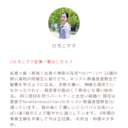
ひろこママ
♪ひろこママ記事一覧はこちら ♪
佐渡ヶ島（新潟）出身☆神奈川在住*ଘ(੭*ˊᵕˋ)੭* 22歳の
時に高校の同級生に紹介され、キリスト教福音宣教会で
聖書を学ぶようになる。 宗教大嫌い、神様も認めてい
なかったけれど、御言葉が面白くて教会にも通い始め
る。 同じ信仰を持つパートナーと出会い結婚☆ 現在は
家族でNewHarmonyCharch(キリスト教福音宣教会)に
通っています。 背が高くて優しいごうパパ☆元気いっ
ぱい高1娘の三人で賑やかに過ごしています。 6年間の
専業主婦を卒業して今は正社員。 お弁当・料理ネタ多
め。