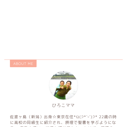
ABOUT ME
ひろこママ
佐渡ヶ島（新潟）出身☆東京在住*ଘ(੭*ˊᵕˋ)੭* 22歳の時
に高校の同級生に紹介され、摂理で聖書を学ぶようにな