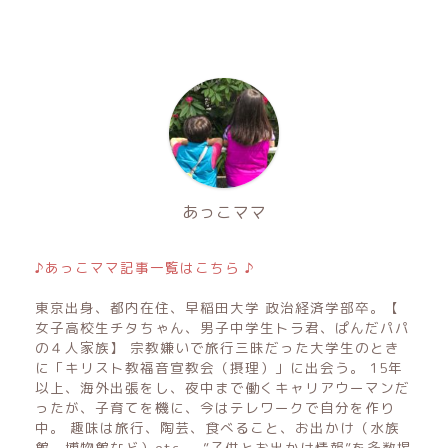
あっこママ
♪あっこママ記事一覧はこちら ♪
東京出身、都内在住、早稲田大学 政治経済学部卒。【
女子高校生チタちゃん、男子中学生トラ君、ぱんだパパ
の４人家族】 宗教嫌いで旅行三昧だった大学生のとき
に「キリスト教福音宣教会（摂理）」に出会う。 15年
以上、海外出張をし、夜中まで働くキャリアウーマンだ
ったが、子育てを機に、今はテレワークで自分を作り
中。 趣味は旅行、陶芸、食べること、お出かけ（水族
館、博物館など）etc..。”子供とお出かけ情報”を多数掲