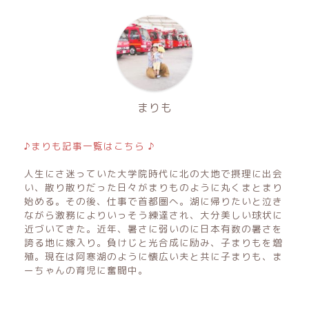
まりも
♪まりも記事一覧はこちら ♪
人生にさ迷っていた大学院時代に北の大地で摂理に出会
い、散り散りだった日々がまりものように丸くまとまり
始める。その後、仕事で首都圏へ。湖に帰りたいと泣き
ながら激務によりいっそう練達され、大分美しい球状に
近づいてきた。近年、暑さに弱いのに日本有数の暑さを
誇る地に嫁入り。負けじと光合成に励み、子まりもを増
殖。現在は阿寒湖のように懐広い夫と共に子まりも、ま
ーちゃんの育児に奮闘中。