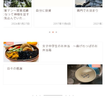
卒営業マン〜営業成績
自分に投資
鳴門でお泊まり
o.1になって神様を証す
意気込んでいた...
2026年1月27日
2017年11月6日
2021年3
女子中学生のお弁当 〜曲げわっぱのお
弁当箱
日々の感謝