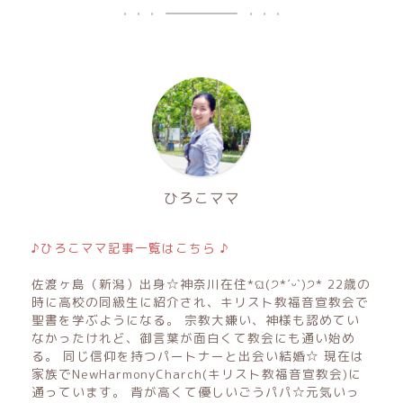
ひろこママ
♪ひろこママ記事一覧はこちら ♪
佐渡ヶ島（新潟）出身☆神奈川在住*ଘ(੭*ˊᵕˋ)੭* 22歳の
時に高校の同級生に紹介され、キリスト教福音宣教会で
聖書を学ぶようになる。 宗教大嫌い、神様も認めてい
なかったけれど、御言葉が面白くて教会にも通い始め
る。 同じ信仰を持つパートナーと出会い結婚☆ 現在は
家族でNewHarmonyCharch(キリスト教福音宣教会)に
通っています。 背が高くて優しいごうパパ☆元気いっ