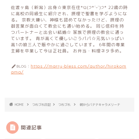
佐渡ヶ島（新潟）出身☆東京在住*ଘ(੭*ˊᵕˋ)੭* 22歳の時
に高校の同級生に紹介され、摂理で聖書を学ぶようにな
る。 宗教大嫌い、神様も認めてなかったけど、摂理の
御言葉が面白くて教会にも通い始める。 同じ信仰を持
つパートナーと出会い結婚☆ 家族で摂理の教会に通っ
ています。 背が高くて優しいごうパパ☆元気いっぱい
高1の娘三人で賑やかに過ごしています。 6年間の専業
主婦を卒業して今は正社員。 お弁当・料理ネタ多め。
https://marry-bless.com/author/hirokom
BLOG：
ama/
HOME
つれづれ日記
つれづれ
朝からバナナキャラメリーナ
関連記事