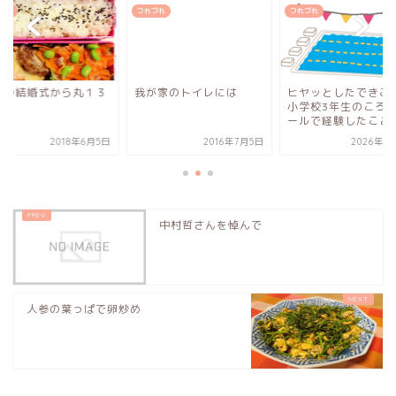
づれ
つれづれ
つれづれ
福の結婚式から丸１３
我が家のトイレには
ヒヤッとしたできご
小学校3年生のころ
ールで経験したこと
2018年6月5日
2016年7月5日
2026年6
中村哲さんを悼んで
人参の葉っぱで卵炒め