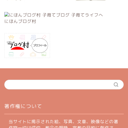
にほんブログ村
ホーム
著作権について
profile
当サイトに掲示された絵、写真、文章、映像などの著
作物一切は信仰、教会の親睦、宣教の目的に創作さ