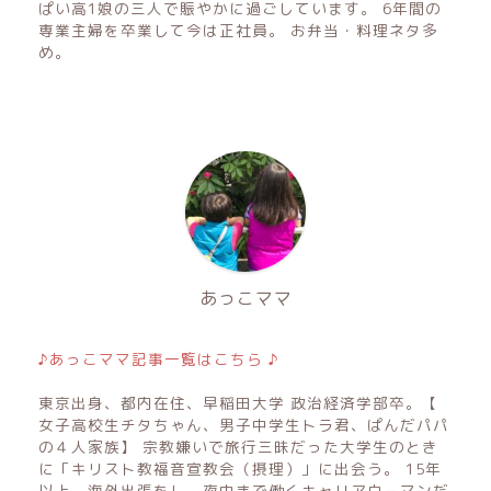
ぱい高1娘の三人で賑やかに過ごしています。 6年間の
専業主婦を卒業して今は正社員。 お弁当・料理ネタ多
め。
あっこママ
♪あっこママ記事一覧はこちら ♪
東京出身、都内在住、早稲田大学 政治経済学部卒。【
女子高校生チタちゃん、男子中学生トラ君、ぱんだパパ
の４人家族】 宗教嫌いで旅行三昧だった大学生のとき
に「キリスト教福音宣教会（摂理）」に出会う。 15年
以上、海外出張をし、夜中まで働くキャリアウーマンだ