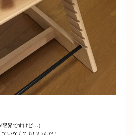
が限界ですけど
…
）
していなくてもいいんだ！