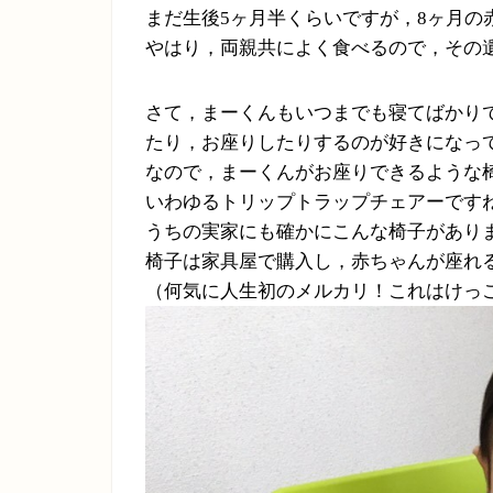
まだ生後
5
ヶ月半くらいですが，
8
ヶ月の
やはり，両親共によく食べるので，その
さて，まーくんもいつまでも寝てばかり
たり，お座りしたりするのが好きになっ
なので，まーくんがお座りできるような
いわゆるトリップトラップチェアーです
うちの実家にも確かにこんな椅子があり
椅子は家具屋で購入し，赤ちゃんが座れ
（何気に人生初のメルカリ！これはけっ