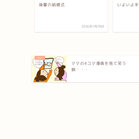
土替え
後輩の結婚式
いよいよ手
2017年10月15日
2016年1月19日
ママの4コマ漫画を見て笑う
娘・・・