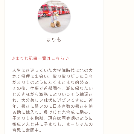
まりも
♪まりも記事一覧はこちら ♪
人生にさ迷っていた大学院時代に北の大
地で摂理に出会い、散り散りだった日々
がまりものように丸くまとまり始める。
その後、仕事で首都圏へ。湖に帰りたい
と泣きながら激務によりいっそう練達さ
れ、大分美しい球状に近づいてきた。近
年、暑さに弱いのに日本有数の暑さを誇
る地に嫁入り。負けじと光合成に励み、
子まりもを増殖。現在は阿寒湖のように
懐広い夫と共に子まりも、まーちゃんの
育児に奮闘中。