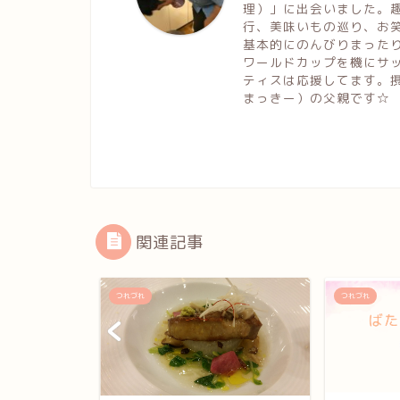
理）」に出会いました。
行、美味いもの巡り、お
基本的にのんびりまった
ワールドカップを機にサ
ティスは応援してます。
まっきー）の父親です☆
関連記事
つれづれ
つれづれ