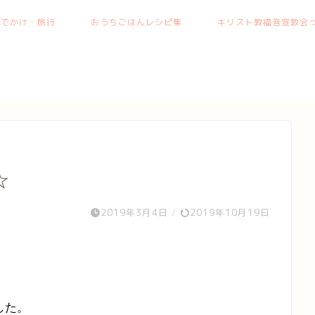
おでかけ・旅行
おうちごはんレシピ集
キリスト教福音宣教会っ
☆
2019年3月4日
/
2019年10月19日
した。