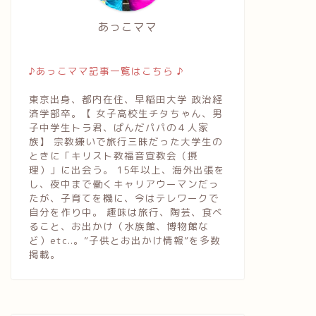
あっこママ
♪あっこママ記事一覧はこちら ♪
東京出身、都内在住、早稲田大学 政治経
済学部卒。【 女子高校生チタちゃん、男
子中学生トラ君、ぱんだパパの４人家
族】 宗教嫌いで旅行三昧だった大学生の
ときに「キリスト教福音宣教会（摂
理）」に出会う。 15年以上、海外出張を
し、夜中まで働くキャリアウーマンだっ
たが、子育てを機に、今はテレワークで
自分を作り中。 趣味は旅行、陶芸、食べ
ること、お出かけ（水族館、博物館な
ど）etc..。”子供とお出かけ情報”を多数
掲載。