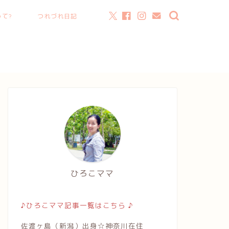
て?
つれづれ日記
ひろこママ
♪ひろこママ記事一覧はこちら ♪
佐渡ヶ島（新潟）出身☆神奈川在住