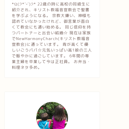
*ଘ(੭*ˊᵕˋ)੭* 22歳の時に高校の同級生に
紹介され、キリスト教福音宣教会で聖書
を学ぶようになる。 宗教大嫌い、神様も
認めていなかったけれど、御言葉が面白
くて教会にも通い始める。 同じ信仰を持
つパートナーと出会い結婚☆ 現在は家族
でNewHarmonyCharch(キリスト教福音
宣教会)に通っています。 背が高くて優
しいごうパパ☆元気いっぱい高1娘の三人
で賑やかに過ごしています。 6年間の専
業主婦を卒業して今は正社員。 お弁当・
料理ネタ多め。