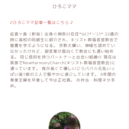
ひろこママ
♪ひろこママ記事一覧はこちら ♪
佐渡ヶ島（新潟）出身☆神奈川在住*ଘ(੭*ˊᵕˋ)੭* 22歳の
時に高校の同級生に紹介され、キリスト教福音宣教会で
聖書を学ぶようになる。 宗教大嫌い、神様も認めてい
なかったけれど、御言葉が面白くて教会にも通い始め
る。 同じ信仰を持つパートナーと出会い結婚☆ 現在は
家族でNewHarmonyCharch(キリスト教福音宣教会)に
通っています。 背が高くて優しいごうパパ☆元気いっ
ぱい高1娘の三人で賑やかに過ごしています。 6年間の
専業主婦を卒業して今は正社員。 お弁当・料理ネタ多
め。