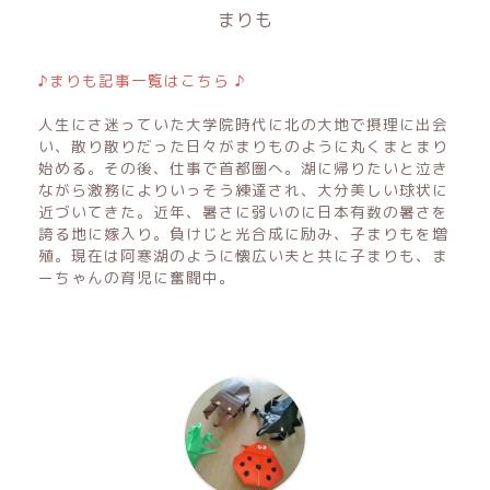
まりも
♪まりも記事一覧はこちら ♪
人生にさ迷っていた大学院時代に北の大地で摂理に出会
い、散り散りだった日々がまりものように丸くまとまり
始める。その後、仕事で首都圏へ。湖に帰りたいと泣き
ながら激務によりいっそう練達され、大分美しい球状に
近づいてきた。近年、暑さに弱いのに日本有数の暑さを
誇る地に嫁入り。負けじと光合成に励み、子まりもを増
殖。現在は阿寒湖のように懐広い夫と共に子まりも、ま
ーちゃんの育児に奮闘中。