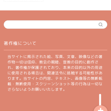
ホーム
著作権について
profile
当サイトに掲示された絵、写真、文章、映像などの著
作物一切は信仰、教会の親睦、宣教の目的に創作さ
れ、著作権が保護されており、本来の目的以外の用途
著作権について
に使用される場合は、関連法令に抵触する可能性があ
ります。当サイトの内容、テキスト、画像等の無断転
お問い合わせフォーム
載・無断使用・スクリーンショット等の行為は一切な
さらないようお願いいたします。