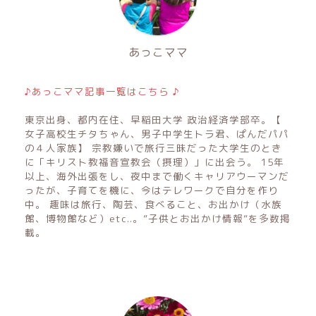
あっこママ
♪あっこママ記事一覧はこちら ♪
東京出身、都内在住、早稲田大学 政治経済学部卒。【
女子高校生チタちゃん、男子中学生トラ君、ぱんだパパ
の４人家族】 宗教嫌いで旅行三昧だった大学生のとき
に「キリスト教福音宣教会（摂理）」に出会う。 15年
以上、海外出張をし、夜中まで働くキャリアウーマンだ
ったが、子育てを機に、今はテレワークで自分を作り
中。 趣味は旅行、陶芸、食べること、お出かけ（水族
館、博物館など）etc..。”子供とお出かけ情報”を多数掲
載。