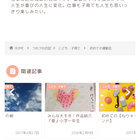
人生が喜びの人生に変化。仕事も子育ても人生も思いっ
きり楽しみたい。
HOME
つれづれ日記
こども・子育て
初めての運動会
関連記事
も・子育て
こども・子育て
こども・子育て
泣きの朝
みんな大すき！作品紹介
初めての【ねりキャ
『愛』小学一年生
ンド】
2017年4月27日
2016年2月9日
2017年