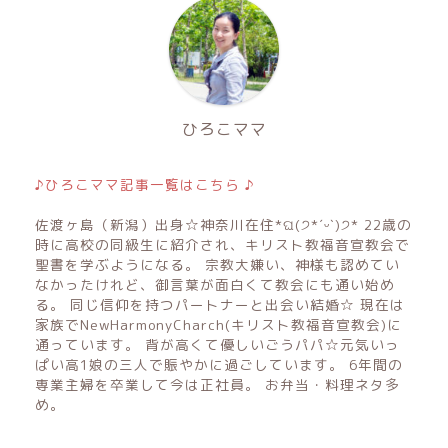
ひろこママ
♪ひろこママ記事一覧はこちら ♪
佐渡ヶ島（新潟）出身☆神奈川在住*ଘ(੭*ˊᵕˋ)੭* 22歳の
時に高校の同級生に紹介され、キリスト教福音宣教会で
聖書を学ぶようになる。 宗教大嫌い、神様も認めてい
なかったけれど、御言葉が面白くて教会にも通い始め
る。 同じ信仰を持つパートナーと出会い結婚☆ 現在は
家族でNewHarmonyCharch(キリスト教福音宣教会)に
通っています。 背が高くて優しいごうパパ☆元気いっ
ぱい高1娘の三人で賑やかに過ごしています。 6年間の
専業主婦を卒業して今は正社員。 お弁当・料理ネタ多
め。