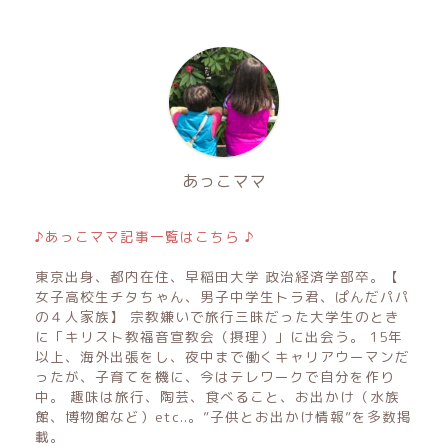
あっこママ
♪あっこママ記事一覧はこちら ♪
東京出身、都内在住、早稲田大学 政治経済学部卒。【
女子高校生チタちゃん、男子中学生トラ君、ぱんだパパ
の４人家族】 宗教嫌いで旅行三昧だった大学生のとき
に「キリスト教福音宣教会（摂理）」に出会う。 15年
以上、海外出張をし、夜中まで働くキャリアウーマンだ
ったが、子育てを機に、今はテレワークで自分を作り
中。 趣味は旅行、陶芸、食べること、お出かけ（水族
館、博物館など）etc..。”子供とお出かけ情報”を多数掲
載。