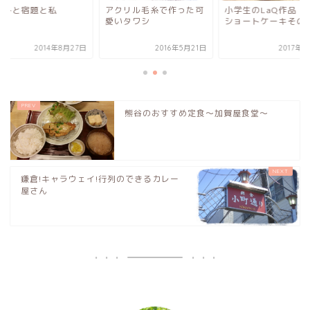
休みと宿題と私
アクリル毛糸で作った可
小学生のLaQ作品『
愛いタワシ
ショートケーキその
2014年8月27日
2016年5月21日
2017年
熊谷のおすすめ定食～加賀屋食堂～
鎌倉!キャラウェイ!行列のできるカレー
屋さん