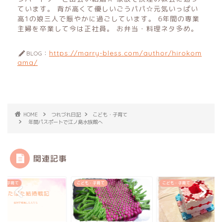
ています。 背が高くて優しいごうパパ☆元気いっぱい
高1の娘三人で賑やかに過ごしています。 6年間の専業
主婦を卒業して今は正社員。 お弁当・料理ネタ多め。
https://marry-bless.com/author/hirokom
BLOG：
ama/
HOME
つれづれ日記
こども・子育て
年間パスポートで江ノ島水族館へ
関連記事
も・子育て
こども・子育て
こども・子育て