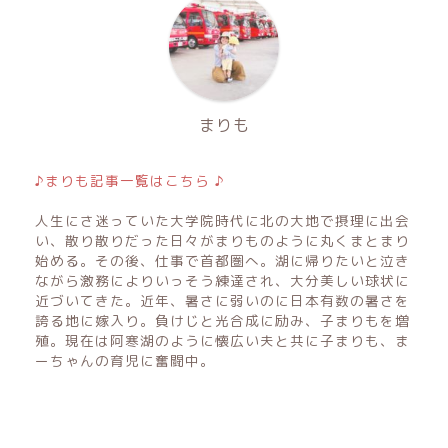
まりも
♪まりも記事一覧はこちら ♪
人生にさ迷っていた大学院時代に北の大地で摂理に出会
い、散り散りだった日々がまりものように丸くまとまり
始める。その後、仕事で首都圏へ。湖に帰りたいと泣き
ながら激務によりいっそう練達され、大分美しい球状に
近づいてきた。近年、暑さに弱いのに日本有数の暑さを
誇る地に嫁入り。負けじと光合成に励み、子まりもを増
殖。現在は阿寒湖のように懐広い夫と共に子まりも、ま
ーちゃんの育児に奮闘中。