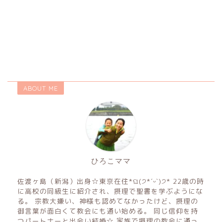
ABOUT ME
ひろこママ
佐渡ヶ島（新潟）出身☆東京在住*ଘ(੭*ˊᵕˋ)੭* 22歳の時
に高校の同級生に紹介され、摂理で聖書を学ぶようにな
る。 宗教大嫌い、神様も認めてなかったけど、摂理の
御言葉が面白くて教会にも通い始める。 同じ信仰を持
つパートナーと出会い結婚☆ 家族で摂理の教会に通っ