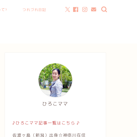
て?
つれづれ日記
ひろこママ
♪ひろこママ記事一覧はこちら ♪
佐渡ヶ島（新潟）出身☆神奈川在住