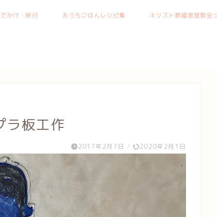
おでかけ・旅行
おうちごはんレシピ集
キリスト教福音宣教会っ
プラ板工作
2017年2月7日
/
2020年2月1日