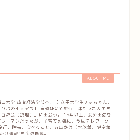
ABOUT ME
田大学 政治経済学部卒。【 女子大学生チタちゃん、
だパパの４人家族】 宗教嫌いで旅行三昧だった大学生
宣教会（摂理）」に出会う。 15年以上、海外出張を
アウーマンだったが、子育てを機に、今はテレワーク
は旅行、陶芸、食べること、お出かけ（水族館、博物館
お出かけ情報”を多数掲載。