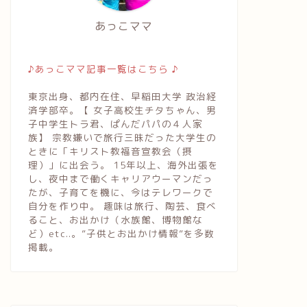
あっこママ
♪あっこママ記事一覧はこちら ♪
東京出身、都内在住、早稲田大学 政治経
済学部卒。【 女子高校生チタちゃん、男
子中学生トラ君、ぱんだパパの４人家
族】 宗教嫌いで旅行三昧だった大学生の
ときに「キリスト教福音宣教会（摂
理）」に出会う。 15年以上、海外出張を
し、夜中まで働くキャリアウーマンだっ
たが、子育てを機に、今はテレワークで
自分を作り中。 趣味は旅行、陶芸、食べ
ること、お出かけ（水族館、博物館な
ど）etc..。”子供とお出かけ情報”を多数
掲載。