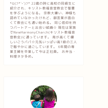
*ଘ(੭*ˊᵕˋ)੭* 22歳の時に高校の同級生に
紹介され、キリスト教福音宣教会で聖書
を学ぶようになる。 宗教大嫌い、神様も
認めていなかったけれど、御言葉が面白
くて教会にも通い始める。 同じ信仰を持
つパートナーと出会い結婚☆ 現在は家族
でNewHarmonyCharch(キリスト教福音
宣教会)に通っています。 背が高くて優
しいごうパパ☆元気いっぱい高1娘の三人
で賑やかに過ごしています。 6年間の専
業主婦を卒業して今は正社員。 お弁当・
料理ネタ多め。