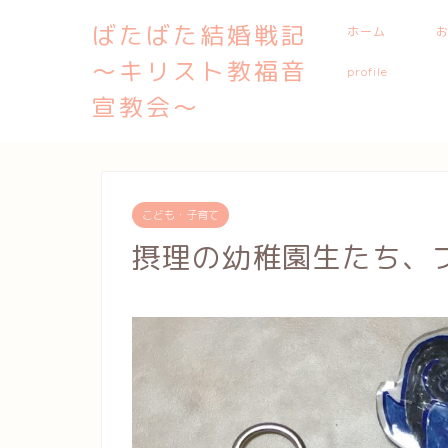
ばたばた結婚戦記
ホーム
〜キリスト教福音
profile
宣教会〜
こども・子育て
摂理の幼稚園生たち、