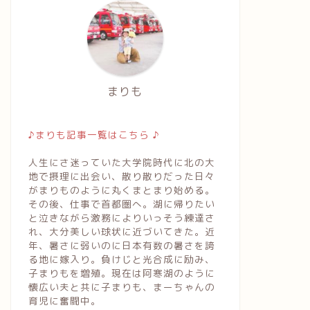
まりも
♪まりも記事一覧はこちら ♪
人生にさ迷っていた大学院時代に北の大
地で摂理に出会い、散り散りだった日々
がまりものように丸くまとまり始める。
その後、仕事で首都圏へ。湖に帰りたい
と泣きながら激務によりいっそう練達さ
れ、大分美しい球状に近づいてきた。近
年、暑さに弱いのに日本有数の暑さを誇
る地に嫁入り。負けじと光合成に励み、
子まりもを増殖。現在は阿寒湖のように
懐広い夫と共に子まりも、まーちゃんの
育児に奮闘中。