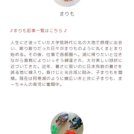
まりも
♪まりも記事一覧はこちら ♪
人生にさ迷っていた大学院時代に北の大地で摂理に出会
い、散り散りだった日々がまりものように丸くまとまり
始める。その後、仕事で首都圏へ。湖に帰りたいと泣き
ながら激務によりいっそう練達され、大分美しい球状に
近づいてきた。近年、暑さに弱いのに日本有数の暑さを
誇る地に嫁入り。負けじと光合成に励み、子まりもを増
殖。現在は阿寒湖のように懐広い夫と共に子まりも、ま
ーちゃんの育児に奮闘中。