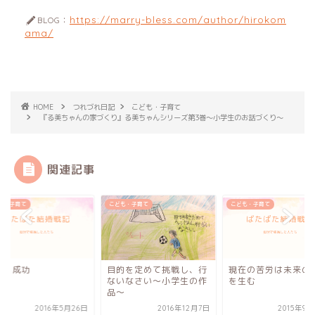
https://marry-bless.com/author/hirokom
BLOG：
ama/
HOME
つれづれ日記
こども・子育て
『る美ちゃんの家づくり』る美ちゃんシリーズ第3巻〜小学生のお話づくり〜
関連記事
も・子育て
こども・子育て
こども・子育て
返り成功
目的を定めて挑戦し、行
現在の苦労は未来の
ないなさい〜小学生の作
を生む
品〜
2016年5月26日
2016年12月7日
2015年9