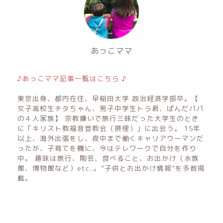
あっこママ
♪あっこママ記事一覧はこちら ♪
東京出身、都内在住、早稲田大学 政治経済学部卒。【
女子高校生チタちゃん、男子中学生トラ君、ぱんだパパ
の４人家族】 宗教嫌いで旅行三昧だった大学生のとき
に「キリスト教福音宣教会（摂理）」に出会う。 15年
以上、海外出張をし、夜中まで働くキャリアウーマンだ
ったが、子育てを機に、今はテレワークで自分を作り
中。 趣味は旅行、陶芸、食べること、お出かけ（水族
館、博物館など）etc..。”子供とお出かけ情報”を多数掲
載。