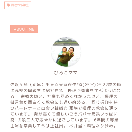
摂理の小学生
ABOUT ME
ひろこママ
佐渡ヶ島（新潟）出身☆東京在住*ଘ(੭*ˊᵕˋ)੭* 22歳の時
に高校の同級生に紹介され、摂理で聖書を学ぶようにな
る。 宗教大嫌い、神様も認めてなかったけど、摂理の
御言葉が面白くて教会にも通い始める。 同じ信仰を持
つパートナーと出会い結婚☆ 家族で摂理の教会に通っ
ています。 背が高くて優しいごうパパ☆元気いっぱい
高1の娘三人で賑やかに過ごしています。 6年間の専業
主婦を卒業して今は正社員。 お弁当・料理ネタ多め。