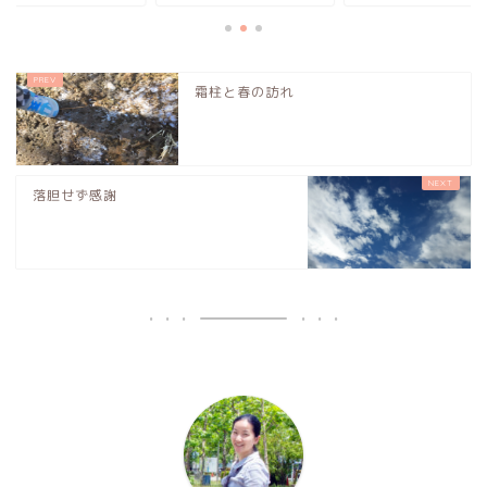
霜柱と春の訪れ
落胆せず感謝