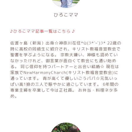
ひろこママ
♪ひろこママ記事一覧はこちら ♪
佐渡ヶ島（新潟）出身☆神奈川在住*ଘ(੭*ˊᵕˋ)੭* 22歳の
時に高校の同級生に紹介され、キリスト教福音宣教会で
聖書を学ぶようになる。 宗教大嫌い、神様も認めてい
なかったけれど、御言葉が面白くて教会にも通い始め
る。 同じ信仰を持つパートナーと出会い結婚☆ 現在は
家族でNewHarmonyCharch(キリスト教福音宣教会)に
通っています。 背が高くて優しいごうパパ☆元気いっ
ぱい高1娘の三人で賑やかに過ごしています。 6年間の
専業主婦を卒業して今は正社員。 お弁当・料理ネタ多
め。