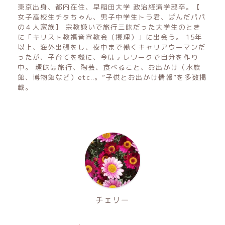
東京出身、都内在住、早稲田大学 政治経済学部卒。【
女子高校生チタちゃん、男子中学生トラ君、ぱんだパパ
の４人家族】 宗教嫌いで旅行三昧だった大学生のとき
に「キリスト教福音宣教会（摂理）」に出会う。 15年
以上、海外出張をし、夜中まで働くキャリアウーマンだ
ったが、子育てを機に、今はテレワークで自分を作り
中。 趣味は旅行、陶芸、食べること、お出かけ（水族
館、博物館など）etc..。”子供とお出かけ情報”を多数掲
載。
チェリー