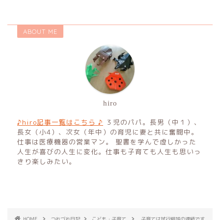
ABOUT ME
hiro
♪hiro記事一覧はこちら ♪
３児のパパ。長男（中１）、
長女（小4）、次女（年中）の育児に妻と共に奮闘中。
仕事は医療機器の営業マン。 聖書を学んで虚しかった
人生が喜びの人生に変化。仕事も子育ても人生も思いっ
きり楽しみたい。
HOME
つれづれ日記
こども・子育て
子育ては試行錯誤の連続です