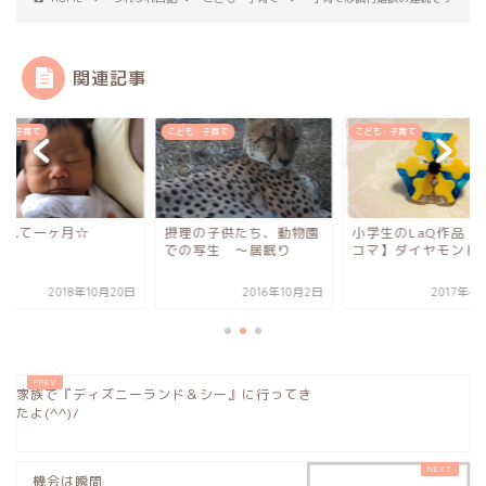
関連記事
も・子育て
こども・子育て
こども・子育て
まれて一ヶ月☆
摂理の子供たち、動物園
小学生のLaQ作品【L
での写生 〜居眠り
コマ】ダイヤモンド
2018年10月20日
2016年10月2日
2017年4
家族で『ディズニーランド＆シー』に行ってき
たよ(^^)/
機会は瞬間