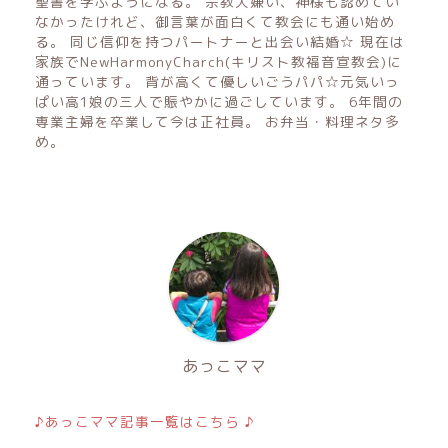
聖書を学ぶようになる。 宗教大嫌い、神様も認めてい
なかったけれど、御言葉が面白くて教会にも通い始め
る。 同じ信仰を持つパートナーと出会い結婚☆ 現在は
家族でNewHarmonyCharch(キリスト教福音宣教会)に
通っています。 背が高くて優しいごうパパ☆元気いっ
ぱい高1娘の三人で賑やかに過ごしています。 6年間の
専業主婦を卒業して今は正社員。 お弁当・料理ネタ多
め。
あっこママ
♪あっこママ記事一覧はこちら ♪