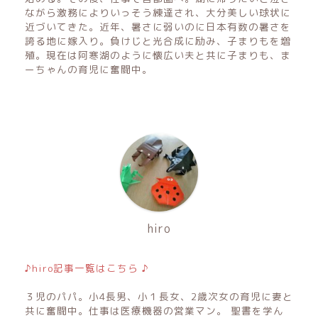
ながら激務によりいっそう練達され、大分美しい球状に
近づいてきた。近年、暑さに弱いのに日本有数の暑さを
誇る地に嫁入り。負けじと光合成に励み、子まりもを増
殖。現在は阿寒湖のように懐広い夫と共に子まりも、ま
ーちゃんの育児に奮闘中。
hiro
♪hiro記事一覧はこちら ♪
３児のパパ。小4長男、小１長女、2歳次女の育児に妻と
共に奮闘中。仕事は医療機器の営業マン。 聖書を学ん