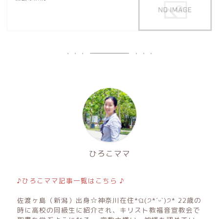
ひろこママ
♪ひろこママ記事一覧はこちら ♪
佐渡ヶ島（新潟）出身☆神奈川在住*ଘ(੭*ˊᵕˋ)੭* 22歳の
時に高校の同級生に紹介され、キリスト教福音宣教会で