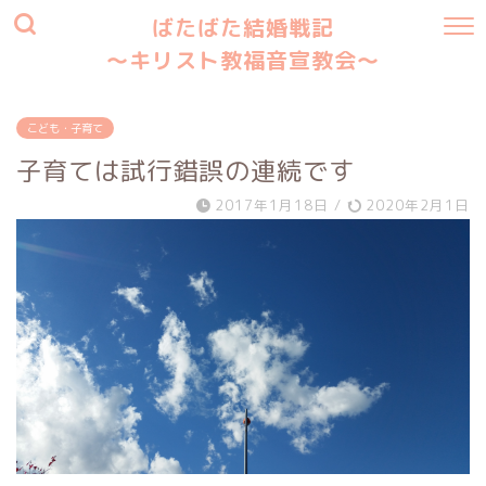
ばたばた結婚戦記
〜キリスト教福音宣教会〜
こども・子育て
子育ては試行錯誤の連続です
2017年1月18日
/
2020年2月1日