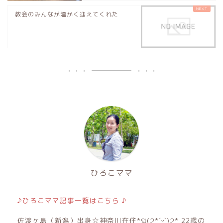
教会のみんなが温かく迎えてくれた
ひろこママ
♪ひろこママ記事一覧はこちら ♪
佐渡ヶ島（新潟）出身☆神奈川在住*ଘ(੭*ˊᵕˋ)੭* 22歳の