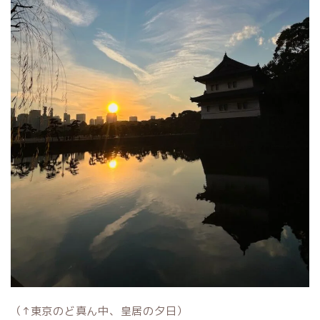
（↑東京のど真ん中、皇居の夕日）