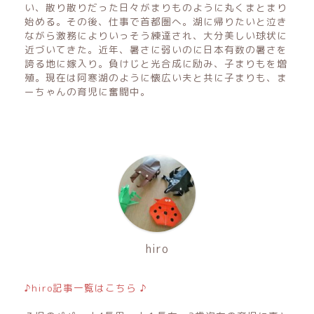
い、散り散りだった日々がまりものように丸くまとまり
始める。その後、仕事で首都圏へ。湖に帰りたいと泣き
ながら激務によりいっそう練達され、大分美しい球状に
近づいてきた。近年、暑さに弱いのに日本有数の暑さを
誇る地に嫁入り。負けじと光合成に励み、子まりもを増
殖。現在は阿寒湖のように懐広い夫と共に子まりも、ま
ーちゃんの育児に奮闘中。
hiro
♪hiro記事一覧はこちら ♪