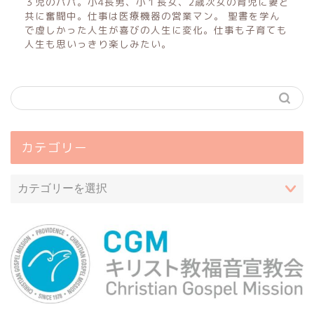
３児のパパ。小4長男、小１長女、2歳次女の育児に妻と
共に奮闘中。仕事は医療機器の営業マン。 聖書を学ん
で虚しかった人生が喜びの人生に変化。仕事も子育ても
人生も思いっきり楽しみたい。
カテゴリー