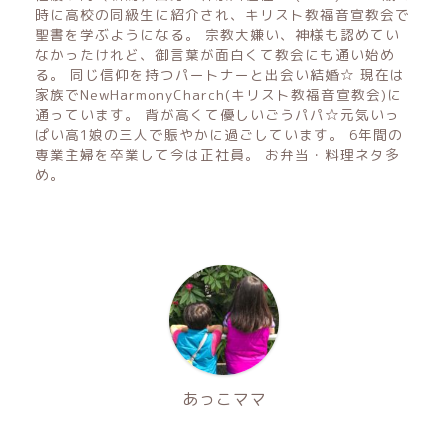
時に高校の同級生に紹介され、キリスト教福音宣教会で
聖書を学ぶようになる。 宗教大嫌い、神様も認めてい
なかったけれど、御言葉が面白くて教会にも通い始め
る。 同じ信仰を持つパートナーと出会い結婚☆ 現在は
家族でNewHarmonyCharch(キリスト教福音宣教会)に
通っています。 背が高くて優しいごうパパ☆元気いっ
ぱい高1娘の三人で賑やかに過ごしています。 6年間の
専業主婦を卒業して今は正社員。 お弁当・料理ネタ多
め。
あっこママ