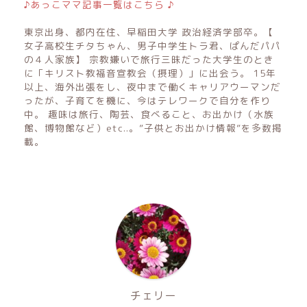
♪あっこママ記事一覧はこちら ♪
東京出身、都内在住、早稲田大学 政治経済学部卒。【
女子高校生チタちゃん、男子中学生トラ君、ぱんだパパ
の４人家族】 宗教嫌いで旅行三昧だった大学生のとき
に「キリスト教福音宣教会（摂理）」に出会う。 15年
以上、海外出張をし、夜中まで働くキャリアウーマンだ
ったが、子育てを機に、今はテレワークで自分を作り
中。 趣味は旅行、陶芸、食べること、お出かけ（水族
館、博物館など）etc..。”子供とお出かけ情報”を多数掲
載。
チェリー