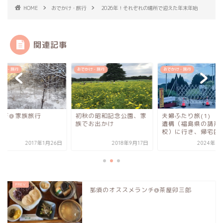
HOME
おでかけ・旅行
2026年！それぞれの場所で迎えた年末年始
関連記事
かけ・旅行
おでかけ・旅行
おでかけ・旅行
遊び＠家族旅行
初秋の昭和記念公園、家
夫婦ふたり旅(1) 
族でお出かけ
遺構（福島県の請戸
校）に行き、帰宅困難.
2017年1月26日
2018年9月17日
2024年8
那須のオススメランチ@茶屋卯三郎