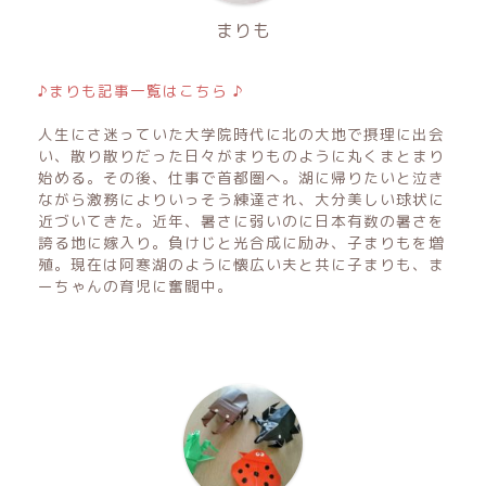
まりも
♪まりも記事一覧はこちら ♪
人生にさ迷っていた大学院時代に北の大地で摂理に出会
い、散り散りだった日々がまりものように丸くまとまり
始める。その後、仕事で首都圏へ。湖に帰りたいと泣き
ながら激務によりいっそう練達され、大分美しい球状に
近づいてきた。近年、暑さに弱いのに日本有数の暑さを
誇る地に嫁入り。負けじと光合成に励み、子まりもを増
殖。現在は阿寒湖のように懐広い夫と共に子まりも、ま
ーちゃんの育児に奮闘中。