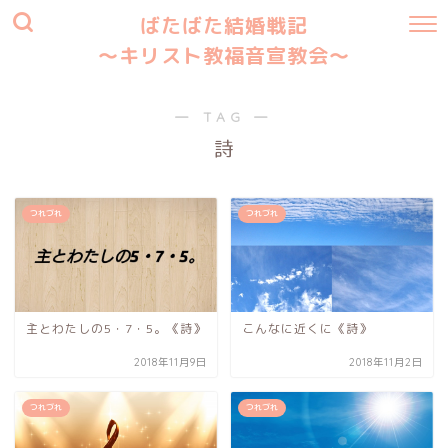
ばたばた結婚戦記
〜キリスト教福音宣教会〜
― TAG ―
詩
つれづれ
つれづれ
主とわたしの5・7・5。《詩》
こんなに近くに《詩》
2018年11月9日
2018年11月2日
つれづれ
つれづれ