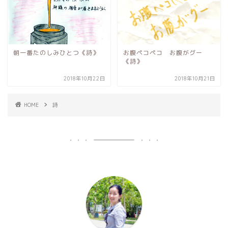
朝一番たのしみひとつ《詩》
お腹ペコペコ お腹がグー
《詩》
2018年10月22日
2018年10月21日
HOME
詩