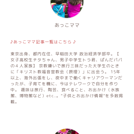
あっこママ
♪あっこママ記事一覧はこちら ♪
東京出身、都内在住、早稲田大学 政治経済学部卒。【
女子高校生チタちゃん、男子中学生トラ君、ぱんだパパ
の４人家族】 宗教嫌いで旅行三昧だった大学生のとき
に「キリスト教福音宣教会（摂理）」に出会う。 15年
以上、海外出張をし、夜中まで働くキャリアウーマンだ
ったが、子育てを機に、今はテレワークで自分を作り
中。 趣味は旅行、陶芸、食べること、お出かけ（水族
館、博物館など）etc..。”子供とお出かけ情報”を多数掲
載。