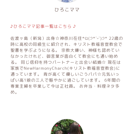
ひろこママ
♪ひろこママ記事一覧はこちら ♪
佐渡ヶ島（新潟）出身☆神奈川在住*ଘ(੭*ˊᵕˋ)੭* 22歳の
時に高校の同級生に紹介され、キリスト教福音宣教会で
聖書を学ぶようになる。 宗教大嫌い、神様も認めてい
なかったけれど、御言葉が面白くて教会にも通い始め
る。 同じ信仰を持つパートナーと出会い結婚☆ 現在は
家族でNewHarmonyCharch(キリスト教福音宣教会)に
通っています。 背が高くて優しいごうパパ☆元気いっ
ぱい高1娘の三人で賑やかに過ごしています。 6年間の
専業主婦を卒業して今は正社員。 お弁当・料理ネタ多
め。