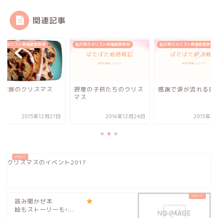
関連記事
見たキリスト教福音宣教会
私が見たキリスト教福音宣教会
私が見たキリスト教福音宣教会
理家族のクリスマス
摂理の子供たちのクリス
感謝で涙が流れる摂
マス
2015年12月21日
2016年12月24日
2015年1
クリスマスのイベント2017
読み聞かせ本
絵もストーリーもʵ...