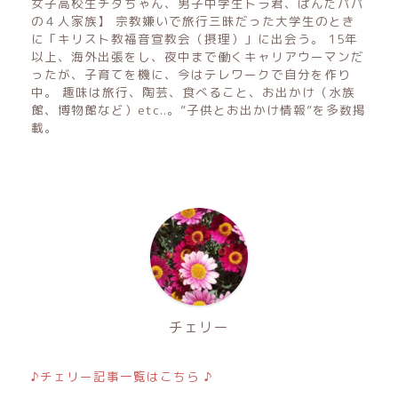
女子高校生チタちゃん、男子中学生トラ君、ぱんだパパ
の４人家族】 宗教嫌いで旅行三昧だった大学生のとき
に「キリスト教福音宣教会（摂理）」に出会う。 15年
以上、海外出張をし、夜中まで働くキャリアウーマンだ
ったが、子育てを機に、今はテレワークで自分を作り
中。 趣味は旅行、陶芸、食べること、お出かけ（水族
館、博物館など）etc..。”子供とお出かけ情報”を多数掲
載。
チェリー
♪チェリー記事一覧はこちら ♪