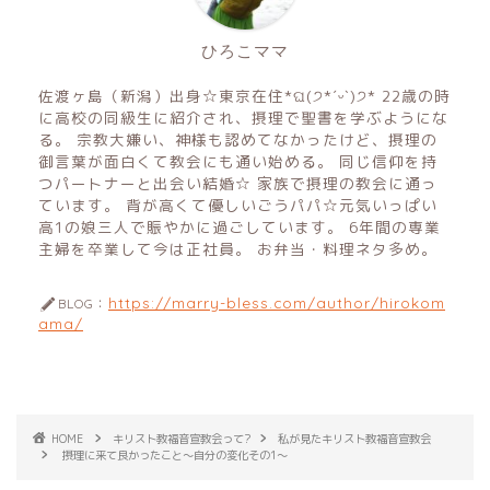
ひろこママ
佐渡ヶ島（新潟）出身☆東京在住*ଘ(੭*ˊᵕˋ)੭* 22歳の時
に高校の同級生に紹介され、摂理で聖書を学ぶようにな
る。 宗教大嫌い、神様も認めてなかったけど、摂理の
御言葉が面白くて教会にも通い始める。 同じ信仰を持
つパートナーと出会い結婚☆ 家族で摂理の教会に通っ
ています。 背が高くて優しいごうパパ☆元気いっぱい
高1の娘三人で賑やかに過ごしています。 6年間の専業
主婦を卒業して今は正社員。 お弁当・料理ネタ多め。
https://marry-bless.com/author/hirokom
BLOG：
ama/
HOME
キリスト教福音宣教会って?
私が見たキリスト教福音宣教会
摂理に来て良かったこと〜自分の変化その1〜