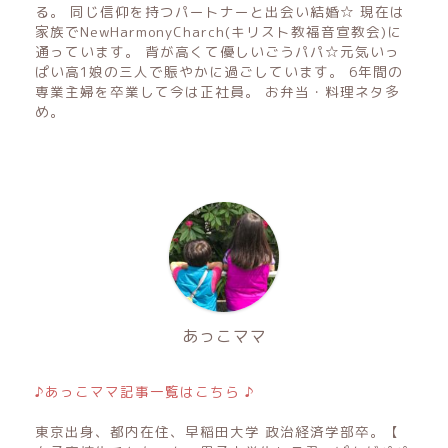
る。 同じ信仰を持つパートナーと出会い結婚☆ 現在は
家族でNewHarmonyCharch(キリスト教福音宣教会)に
通っています。 背が高くて優しいごうパパ☆元気いっ
ぱい高1娘の三人で賑やかに過ごしています。 6年間の
専業主婦を卒業して今は正社員。 お弁当・料理ネタ多
め。
あっこママ
♪あっこママ記事一覧はこちら ♪
東京出身、都内在住、早稲田大学 政治経済学部卒。【