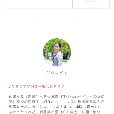
ひろこママ
♪ひろこママ記事一覧はこちら ♪
佐渡ヶ島（新潟）出身☆神奈川在住*ଘ(੭*ˊᵕˋ)੭* 22歳の
時に高校の同級生に紹介され、キリスト教福音宣教会で
聖書を学ぶようになる。 宗教大嫌い、神様も認めてい
なかったけれど、御言葉が面白くて教会にも通い始め