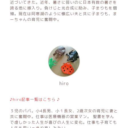
近づいてきた。近年、暑さに弱いのに日本有数の暑さを
誇る地に嫁入り。負けじと光合成に励み、子まりもを増
殖。現在は阿寒湖のように懐広い夫と共に子まりも、ま
ーちゃんの育児に奮闘中。
hiro
♪hiro記事一覧はこちら ♪
３児のパパ。小4長男、小１長女、2歳次女の育児に妻と
共に奮闘中。仕事は医療機器の営業マン。 聖書を学ん
で虚しかった人生が喜びの人生に変化。仕事も子育ても
人生も思いっきり楽しみたい。