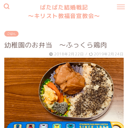
ばたばた結婚戦記
〜キリスト教福音宣教会〜
ごはん
幼稚園のお弁当 〜ふっくら鶏肉
2018年2月22日
/
2019年2月24日