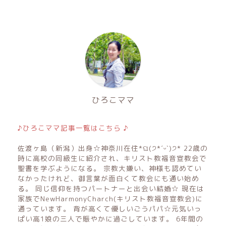
ひろこママ
♪ひろこママ記事一覧はこちら ♪
佐渡ヶ島（新潟）出身☆神奈川在住*ଘ(੭*ˊᵕˋ)੭* 22歳の
時に高校の同級生に紹介され、キリスト教福音宣教会で
聖書を学ぶようになる。 宗教大嫌い、神様も認めてい
なかったけれど、御言葉が面白くて教会にも通い始め
る。 同じ信仰を持つパートナーと出会い結婚☆ 現在は
家族でNewHarmonyCharch(キリスト教福音宣教会)に
通っています。 背が高くて優しいごうパパ☆元気いっ
ぱい高1娘の三人で賑やかに過ごしています。 6年間の