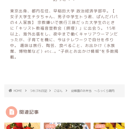
東京出身、都内在住、早稲田大学 政治経済学部卒。【
女子大学生チタちゃん、男子中学生トラ君、ぱんだパパ
の４人家族】 宗教嫌いで旅行三昧だった大学生のとき
に「キリスト教福音宣教会（摂理）」に出会う。 15年
以上、海外出張をし、夜中まで働くキャリアウーマンだ
ったが、子育てを機に、今はテレワークで自分を作り
中。 趣味は旅行、陶芸、食べること、お出かけ（水族
館、博物館など）etc..。”子供とお出かけ情報”を多数掲
載。
HOME
つれづれ日記
ごはん
幼稚園のお弁当 〜ふっくら鶏肉
関連記事
ん
ごはん
ごはん