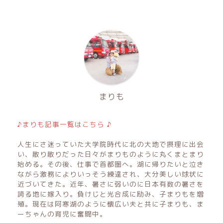
まりも
♪まりも記事一覧はこちら ♪
人生にさ迷っていた大学院時代に北の大地で摂理に出会
い、散り散りだった日々がまりものように丸くまとまり
始める。その後、仕事で首都圏へ。湖に帰りたいと泣き
ながら激務によりいっそう練達され、大分美しい球状に
近づいてきた。近年、暑さに弱いのに日本有数の暑さを
誇る地に嫁入り。負けじと光合成に励み、子まりもを増
殖。現在は阿寒湖のように懐広い夫と共に子まりも、ま
ーちゃんの育児に奮闘中。