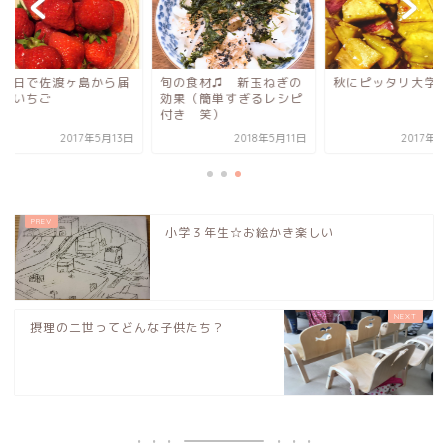
の日で佐渡ヶ島から届
旬の食材♫ 新玉ねぎの
秋にピッタリ大学イ
たいちご
効果（簡単すぎるレシピ
付き 笑）
2017年5月13日
2018年5月11日
2017年10
小学３年生☆お絵かき楽しい
摂理の二世ってどんな子供たち？