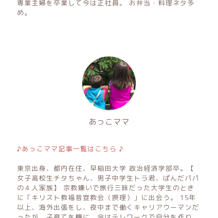
専業主婦を卒業して今は正社員。 お弁当・料理ネタ多
め。
あっこママ
♪あっこママ記事一覧はこちら ♪
東京出身、都内在住、早稲田大学 政治経済学部卒。【
女子高校生チタちゃん、男子中学生トラ君、ぱんだパパ
の４人家族】 宗教嫌いで旅行三昧だった大学生のとき
に「キリスト教福音宣教会（摂理）」に出会う。 15年
以上、海外出張をし、夜中まで働くキャリアウーマンだ
ったが、子育てを機に、今はテレワークで自分を作り