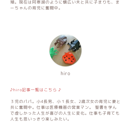
殖。現在は阿寒湖のように懐広い夫と共に子まりも、ま
ーちゃんの育児に奮闘中。
hiro
♪hiro記事一覧はこちら ♪
３児のパパ。小4長男、小１長女、2歳次女の育児に妻と
共に奮闘中。仕事は医療機器の営業マン。 聖書を学ん
で虚しかった人生が喜びの人生に変化。仕事も子育ても
人生も思いっきり楽しみたい。