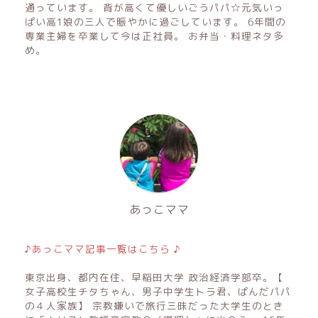
通っています。 背が高くて優しいごうパパ☆元気いっ
ぱい高1娘の三人で賑やかに過ごしています。 6年間の
専業主婦を卒業して今は正社員。 お弁当・料理ネタ多
め。
あっこママ
♪あっこママ記事一覧はこちら ♪
東京出身、都内在住、早稲田大学 政治経済学部卒。【
女子高校生チタちゃん、男子中学生トラ君、ぱんだパパ
の４人家族】 宗教嫌いで旅行三昧だった大学生のとき