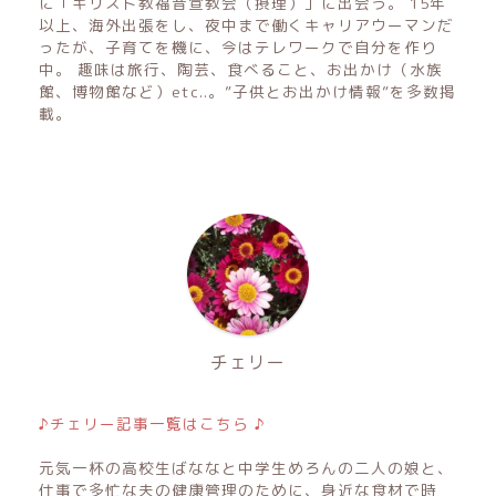
に「キリスト教福音宣教会（摂理）」に出会う。 15年
以上、海外出張をし、夜中まで働くキャリアウーマンだ
ったが、子育てを機に、今はテレワークで自分を作り
中。 趣味は旅行、陶芸、食べること、お出かけ（水族
館、博物館など）etc..。”子供とお出かけ情報”を多数掲
載。
チェリー
♪チェリー記事一覧はこちら ♪
元気一杯の高校生ばななと中学生めろんの二人の娘と、
仕事で多忙な夫の健康管理のために、身近な食材で時