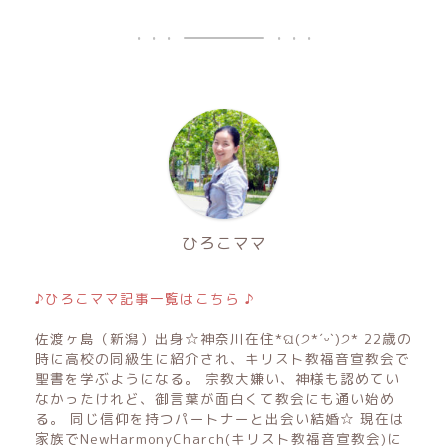
ひろこママ
♪ひろこママ記事一覧はこちら ♪
佐渡ヶ島（新潟）出身☆神奈川在住*ଘ(੭*ˊᵕˋ)੭* 22歳の
時に高校の同級生に紹介され、キリスト教福音宣教会で
聖書を学ぶようになる。 宗教大嫌い、神様も認めてい
なかったけれど、御言葉が面白くて教会にも通い始め
る。 同じ信仰を持つパートナーと出会い結婚☆ 現在は
家族でNewHarmonyCharch(キリスト教福音宣教会)に