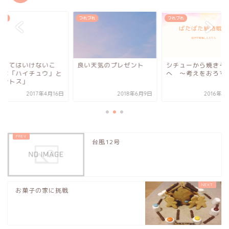
づれ
つれづれ
つれづれ
やってはいけないこ
良い天気のプレゼント
シチューから焼きそ
」は「ハイチュウ」と
へ 〜考えをおろす
メントス」
2017年4月16日
2018年6月9日
2016年1
台風12号
お菓子の家に挑戦