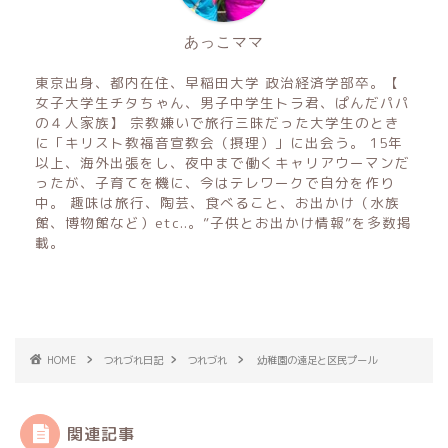
あっこママ
東京出身、都内在住、早稲田大学 政治経済学部卒。【
女子大学生チタちゃん、男子中学生トラ君、ぱんだパパ
の４人家族】 宗教嫌いで旅行三昧だった大学生のとき
に「キリスト教福音宣教会（摂理）」に出会う。 15年
以上、海外出張をし、夜中まで働くキャリアウーマンだ
ったが、子育てを機に、今はテレワークで自分を作り
中。 趣味は旅行、陶芸、食べること、お出かけ（水族
館、博物館など）etc..。”子供とお出かけ情報”を多数掲
載。
HOME
つれづれ日記
つれづれ
幼稚園の遠足と区民プール
関連記事