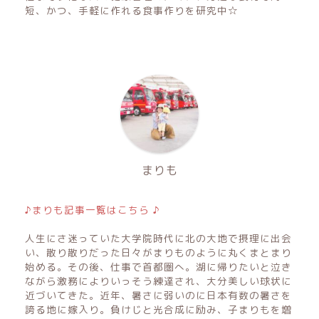
短、かつ、手軽に作れる食事作りを研究中☆
まりも
♪まりも記事一覧はこちら ♪
人生にさ迷っていた大学院時代に北の大地で摂理に出会
い、散り散りだった日々がまりものように丸くまとまり
始める。その後、仕事で首都圏へ。湖に帰りたいと泣き
ながら激務によりいっそう練達され、大分美しい球状に
近づいてきた。近年、暑さに弱いのに日本有数の暑さを
誇る地に嫁入り。負けじと光合成に励み、子まりもを増