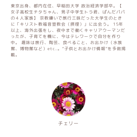
東京出身、都内在住、早稲田大学 政治経済学部卒。【
女子高校生チタちゃん、男子中学生トラ君、ぱんだパパ
の４人家族】 宗教嫌いで旅行三昧だった大学生のとき
に「キリスト教福音宣教会（摂理）」に出会う。 15年
以上、海外出張をし、夜中まで働くキャリアウーマンだ
ったが、子育てを機に、今はテレワークで自分を作り
中。 趣味は旅行、陶芸、食べること、お出かけ（水族
館、博物館など）etc..。”子供とお出かけ情報”を多数掲
載。
チェリー