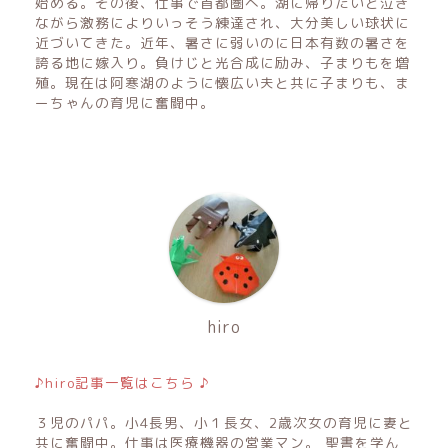
始める。その後、仕事で首都圏へ。湖に帰りたいと泣き
ながら激務によりいっそう練達され、大分美しい球状に
近づいてきた。近年、暑さに弱いのに日本有数の暑さを
誇る地に嫁入り。負けじと光合成に励み、子まりもを増
殖。現在は阿寒湖のように懐広い夫と共に子まりも、ま
ーちゃんの育児に奮闘中。
hiro
♪hiro記事一覧はこちら ♪
３児のパパ。小4長男、小１長女、2歳次女の育児に妻と
共に奮闘中。仕事は医療機器の営業マン。 聖書を学ん