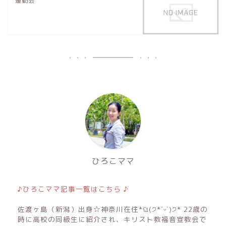
運動会
ひろこママ
♪ひろこママ記事一覧はこちら ♪
佐渡ヶ島（新潟）出身☆神奈川在住*ଘ(੭*ˊᵕˋ)੭* 22歳の
時に高校の同級生に紹介され、キリスト教福音宣教会で