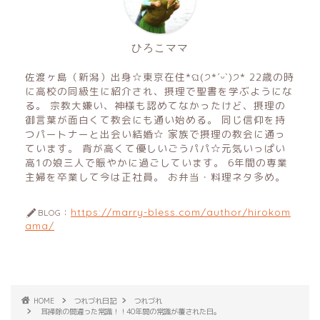
ひろこママ
佐渡ヶ島（新潟）出身☆東京在住*ଘ(੭*ˊᵕˋ)੭* 22歳の時
に高校の同級生に紹介され、摂理で聖書を学ぶようにな
る。 宗教大嫌い、神様も認めてなかったけど、摂理の
御言葉が面白くて教会にも通い始める。 同じ信仰を持
つパートナーと出会い結婚☆ 家族で摂理の教会に通っ
ています。 背が高くて優しいごうパパ☆元気いっぱい
高1の娘三人で賑やかに過ごしています。 6年間の専業
主婦を卒業して今は正社員。 お弁当・料理ネタ多め。
https://marry-bless.com/author/hirokom
BLOG：
ama/
HOME
つれづれ日記
つれづれ
耳掃除の間違った常識！！40年間の常識が覆された日。