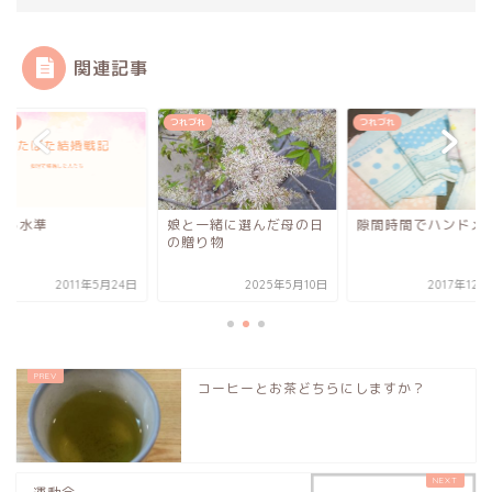
関連記事
づれ
つれづれ
つれづれ
じる水準
娘と一緒に選んだ母の日
隙間時間でハンドメ
の贈り物
2011年5月24日
2025年5月10日
2017年12
コーヒーとお茶どちらにしますか？