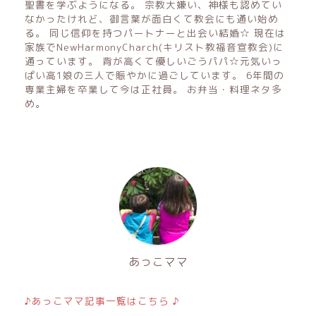
聖書を学ぶようになる。 宗教大嫌い、神様も認めてい
なかったけれど、御言葉が面白くて教会にも通い始め
る。 同じ信仰を持つパートナーと出会い結婚☆ 現在は
家族でNewHarmonyCharch(キリスト教福音宣教会)に
通っています。 背が高くて優しいごうパパ☆元気いっ
ぱい高1娘の三人で賑やかに過ごしています。 6年間の
専業主婦を卒業して今は正社員。 お弁当・料理ネタ多
め。
あっこママ
♪あっこママ記事一覧はこちら ♪