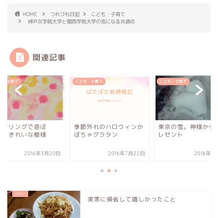
HOME
つれづれ日記
こども・子育て
神戸女学院大学と関西学院大学の気になる共通点
関連記事
も・子育て
こども・子育て
こども・子育て
ーブリングで遊ぼ
季節外れのハロウィンか
東京の雪。神様から
！！きれいな模様
ぼちゃグラタン
レゼント
2016年3月20日
2016年7月22日
2016年1
実家に帰省して嬉しかったこと