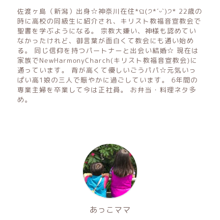
佐渡ヶ島（新潟）出身☆神奈川在住*ଘ(੭*ˊᵕˋ)੭* 22歳の
時に高校の同級生に紹介され、キリスト教福音宣教会で
聖書を学ぶようになる。 宗教大嫌い、神様も認めてい
なかったけれど、御言葉が面白くて教会にも通い始め
る。 同じ信仰を持つパートナーと出会い結婚☆ 現在は
家族でNewHarmonyCharch(キリスト教福音宣教会)に
通っています。 背が高くて優しいごうパパ☆元気いっ
ぱい高1娘の三人で賑やかに過ごしています。 6年間の
専業主婦を卒業して今は正社員。 お弁当・料理ネタ多
め。
あっこママ