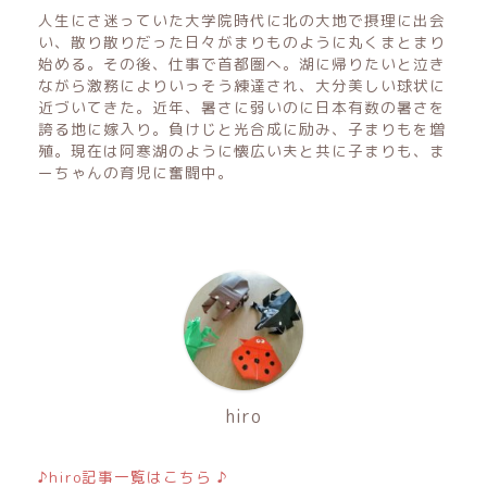
人生にさ迷っていた大学院時代に北の大地で摂理に出会
い、散り散りだった日々がまりものように丸くまとまり
始める。その後、仕事で首都圏へ。湖に帰りたいと泣き
ながら激務によりいっそう練達され、大分美しい球状に
近づいてきた。近年、暑さに弱いのに日本有数の暑さを
誇る地に嫁入り。負けじと光合成に励み、子まりもを増
殖。現在は阿寒湖のように懐広い夫と共に子まりも、ま
ーちゃんの育児に奮闘中。
hiro
♪hiro記事一覧はこちら ♪