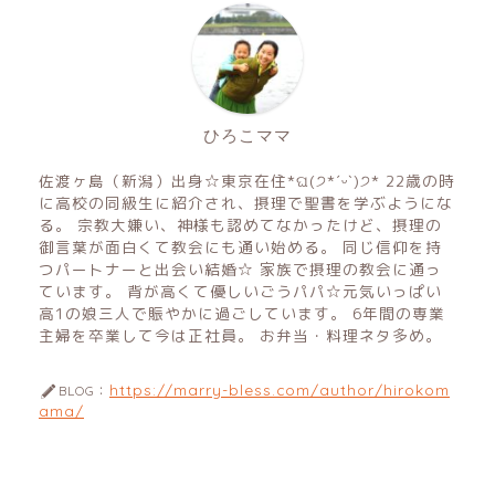
ひろこママ
佐渡ヶ島（新潟）出身☆東京在住*ଘ(੭*ˊᵕˋ)੭* 22歳の時
に高校の同級生に紹介され、摂理で聖書を学ぶようにな
る。 宗教大嫌い、神様も認めてなかったけど、摂理の
御言葉が面白くて教会にも通い始める。 同じ信仰を持
つパートナーと出会い結婚☆ 家族で摂理の教会に通っ
ています。 背が高くて優しいごうパパ☆元気いっぱい
高1の娘三人で賑やかに過ごしています。 6年間の専業
主婦を卒業して今は正社員。 お弁当・料理ネタ多め。
https://marry-bless.com/author/hirokom
BLOG：
ama/