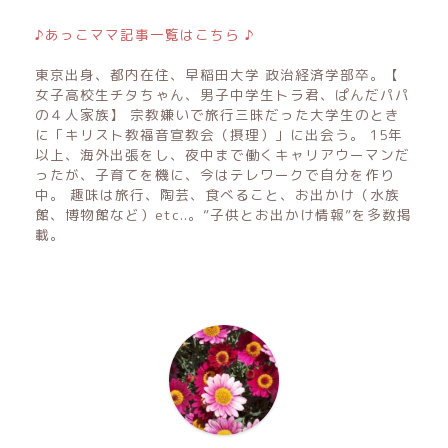
♪あっこママ記事一覧はこちら ♪
東京出身、都内在住、早稲田大学 政治経済学部卒。【
女子高校生チタちゃん、男子中学生トラ君、ぱんだパパ
の４人家族】 宗教嫌いで旅行三昧だった大学生のとき
に「キリスト教福音宣教会（摂理）」に出会う。 15年
以上、海外出張をし、夜中まで働くキャリアウーマンだ
ったが、子育てを機に、今はテレワークで自分を作り
中。 趣味は旅行、陶芸、食べること、お出かけ（水族
館、博物館など）etc..。”子供とお出かけ情報”を多数掲
載。