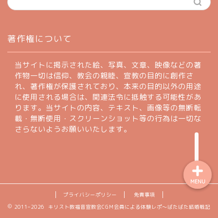
ホーム
著作権について
profile
当サイトに掲示された絵、写真、文章、映像などの著
作物一切は信仰、教会の親睦、宣教の目的に創作さ
れ、著作権が保護されており、本来の目的以外の用途
著作権について
に使用される場合は、関連法令に抵触する可能性があ
ります。当サイトの内容、テキスト、画像等の無断転
お問い合わせフォーム
載・無断使用・スクリーンショット等の行為は一切な
さらないようお願いいたします。
MENU
プライバシーポリシー
免責事項
2011–2026 キリスト教福音宣教会CGM会員による体験レポ〜ばたばた結婚戦記