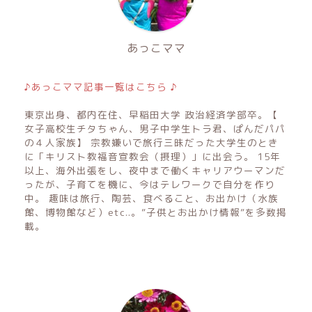
あっこママ
♪あっこママ記事一覧はこちら ♪
東京出身、都内在住、早稲田大学 政治経済学部卒。【
女子高校生チタちゃん、男子中学生トラ君、ぱんだパパ
の４人家族】 宗教嫌いで旅行三昧だった大学生のとき
に「キリスト教福音宣教会（摂理）」に出会う。 15年
以上、海外出張をし、夜中まで働くキャリアウーマンだ
ったが、子育てを機に、今はテレワークで自分を作り
中。 趣味は旅行、陶芸、食べること、お出かけ（水族
館、博物館など）etc..。”子供とお出かけ情報”を多数掲
載。