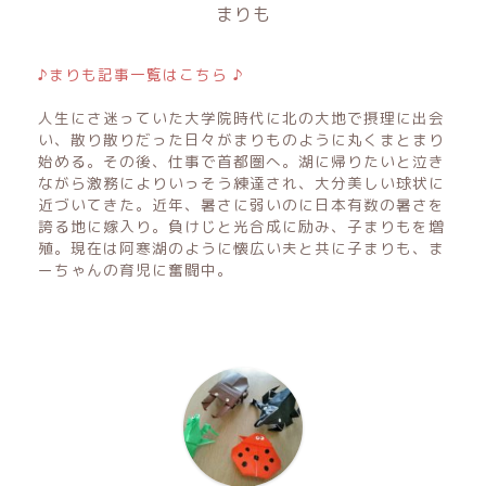
まりも
♪まりも記事一覧はこちら ♪
人生にさ迷っていた大学院時代に北の大地で摂理に出会
い、散り散りだった日々がまりものように丸くまとまり
始める。その後、仕事で首都圏へ。湖に帰りたいと泣き
ながら激務によりいっそう練達され、大分美しい球状に
近づいてきた。近年、暑さに弱いのに日本有数の暑さを
誇る地に嫁入り。負けじと光合成に励み、子まりもを増
殖。現在は阿寒湖のように懐広い夫と共に子まりも、ま
ーちゃんの育児に奮闘中。