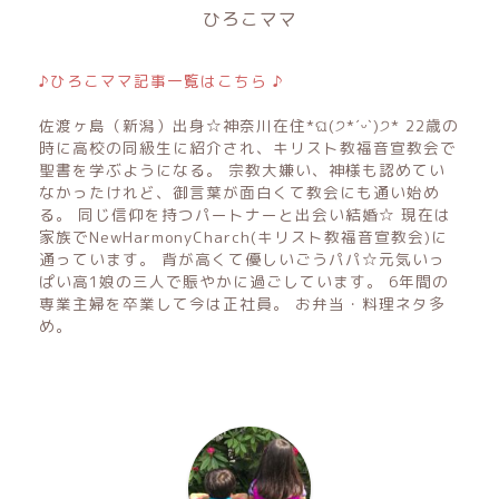
ひろこママ
♪ひろこママ記事一覧はこちら ♪
佐渡ヶ島（新潟）出身☆神奈川在住*ଘ(੭*ˊᵕˋ)੭* 22歳の
時に高校の同級生に紹介され、キリスト教福音宣教会で
聖書を学ぶようになる。 宗教大嫌い、神様も認めてい
なかったけれど、御言葉が面白くて教会にも通い始め
る。 同じ信仰を持つパートナーと出会い結婚☆ 現在は
家族でNewHarmonyCharch(キリスト教福音宣教会)に
通っています。 背が高くて優しいごうパパ☆元気いっ
ぱい高1娘の三人で賑やかに過ごしています。 6年間の
専業主婦を卒業して今は正社員。 お弁当・料理ネタ多
め。