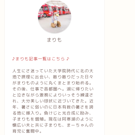
まりも
♪まりも記事一覧はこちら ♪
人生にさ迷っていた大学院時代に北の大
地で摂理に出会い、散り散りだった日々
がまりものように丸くまとまり始める。
その後、仕事で首都圏へ。湖に帰りたい
と泣きながら激務によりいっそう練達さ
れ、大分美しい球状に近づいてきた。近
年、暑さに弱いのに日本有数の暑さを誇
る地に嫁入り。負けじと光合成に励み、
子まりもを増殖。現在は阿寒湖のように
懐広い夫と共に子まりも、まーちゃんの
育児に奮闘中。