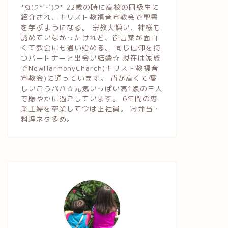
*ଘ(੭*ˊᵕˋ)੭* 22歳の時に高校の同級生に
紹介され、キリスト教福音宣教会で聖書
を学ぶようになる。 宗教大嫌い、神様も
認めていなかったけれど、御言葉が面白
くて教会にも通い始める。 同じ信仰を持
つパートナーと出会い結婚☆ 現在は家族
でNewHarmonyCharch(キリスト教福音
宣教会)に通っています。 背が高くて優
しいごうパパ☆元気いっぱい高1娘の三人
で賑やかに過ごしています。 6年間の専
業主婦を卒業して今は正社員。 お弁当・
料理ネタ多め。