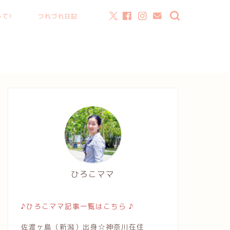
て?
つれづれ日記
ひろこママ
♪ひろこママ記事一覧はこちら ♪
佐渡ヶ島（新潟）出身☆神奈川在住