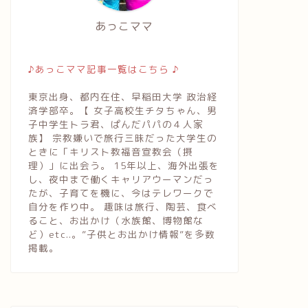
あっこママ
♪あっこママ記事一覧はこちら ♪
東京出身、都内在住、早稲田大学 政治経
済学部卒。【 女子高校生チタちゃん、男
子中学生トラ君、ぱんだパパの４人家
族】 宗教嫌いで旅行三昧だった大学生の
ときに「キリスト教福音宣教会（摂
理）」に出会う。 15年以上、海外出張を
し、夜中まで働くキャリアウーマンだっ
たが、子育てを機に、今はテレワークで
自分を作り中。 趣味は旅行、陶芸、食べ
ること、お出かけ（水族館、博物館な
ど）etc..。”子供とお出かけ情報”を多数
掲載。