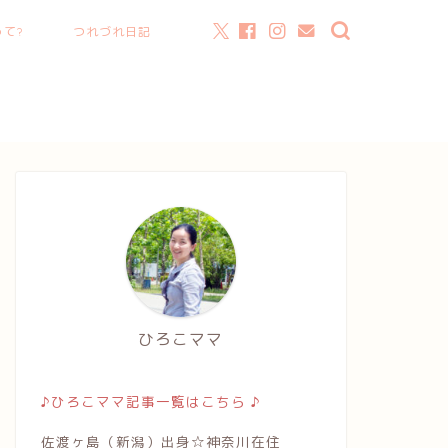
て?
つれづれ日記
ひろこママ
♪ひろこママ記事一覧はこちら ♪
佐渡ヶ島（新潟）出身☆神奈川在住