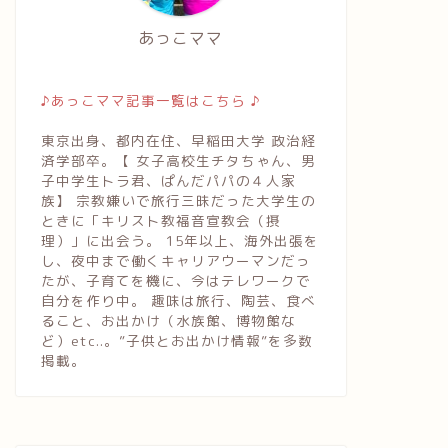
あっこママ
♪あっこママ記事一覧はこちら ♪
東京出身、都内在住、早稲田大学 政治経
済学部卒。【 女子高校生チタちゃん、男
子中学生トラ君、ぱんだパパの４人家
族】 宗教嫌いで旅行三昧だった大学生の
ときに「キリスト教福音宣教会（摂
理）」に出会う。 15年以上、海外出張を
し、夜中まで働くキャリアウーマンだっ
たが、子育てを機に、今はテレワークで
自分を作り中。 趣味は旅行、陶芸、食べ
ること、お出かけ（水族館、博物館な
ど）etc..。”子供とお出かけ情報”を多数
掲載。