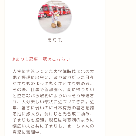
まりも
♪まりも記事一覧はこちら ♪
人生にさ迷っていた大学院時代に北の大
地で摂理に出会い、散り散りだった日々
がまりものように丸くまとまり始める。
その後、仕事で首都圏へ。湖に帰りたい
と泣きながら激務によりいっそう練達さ
れ、大分美しい球状に近づいてきた。近
年、暑さに弱いのに日本有数の暑さを誇
る地に嫁入り。負けじと光合成に励み、
子まりもを増殖。現在は阿寒湖のように
懐広い夫と共に子まりも、まーちゃんの
育児に奮闘中。