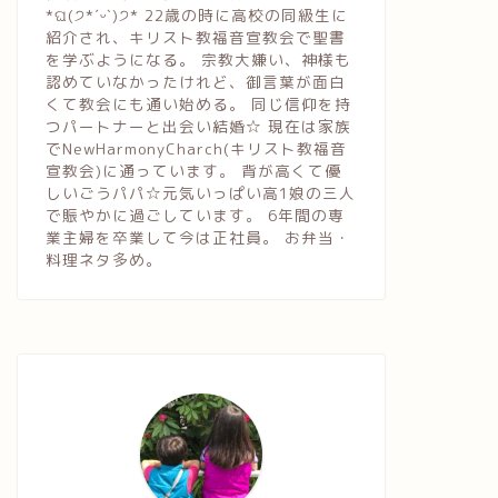
*ଘ(੭*ˊᵕˋ)੭* 22歳の時に高校の同級生に
紹介され、キリスト教福音宣教会で聖書
を学ぶようになる。 宗教大嫌い、神様も
認めていなかったけれど、御言葉が面白
くて教会にも通い始める。 同じ信仰を持
つパートナーと出会い結婚☆ 現在は家族
でNewHarmonyCharch(キリスト教福音
宣教会)に通っています。 背が高くて優
しいごうパパ☆元気いっぱい高1娘の三人
で賑やかに過ごしています。 6年間の専
業主婦を卒業して今は正社員。 お弁当・
料理ネタ多め。