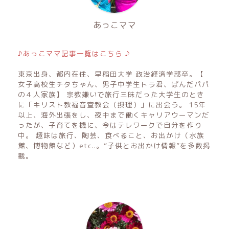
あっこママ
♪あっこママ記事一覧はこちら ♪
東京出身、都内在住、早稲田大学 政治経済学部卒。【
女子高校生チタちゃん、男子中学生トラ君、ぱんだパパ
の４人家族】 宗教嫌いで旅行三昧だった大学生のとき
に「キリスト教福音宣教会（摂理）」に出会う。 15年
以上、海外出張をし、夜中まで働くキャリアウーマンだ
ったが、子育てを機に、今はテレワークで自分を作り
中。 趣味は旅行、陶芸、食べること、お出かけ（水族
館、博物館など）etc..。”子供とお出かけ情報”を多数掲
載。