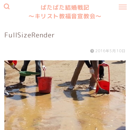
ばたばた結婚戦記
〜キリスト教福音宣教会〜
FullSizeRender
2016年5月10日