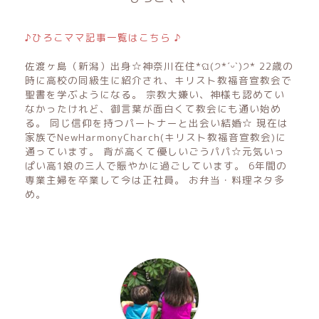
♪ひろこママ記事一覧はこちら ♪
佐渡ヶ島（新潟）出身☆神奈川在住*ଘ(੭*ˊᵕˋ)੭* 22歳の
時に高校の同級生に紹介され、キリスト教福音宣教会で
聖書を学ぶようになる。 宗教大嫌い、神様も認めてい
なかったけれど、御言葉が面白くて教会にも通い始め
る。 同じ信仰を持つパートナーと出会い結婚☆ 現在は
家族でNewHarmonyCharch(キリスト教福音宣教会)に
通っています。 背が高くて優しいごうパパ☆元気いっ
ぱい高1娘の三人で賑やかに過ごしています。 6年間の
専業主婦を卒業して今は正社員。 お弁当・料理ネタ多
め。