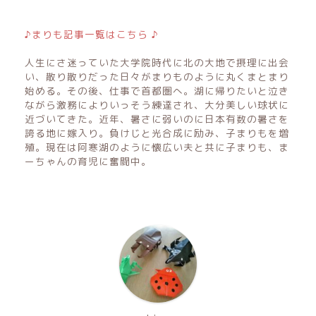
♪まりも記事一覧はこちら ♪
人生にさ迷っていた大学院時代に北の大地で摂理に出会
い、散り散りだった日々がまりものように丸くまとまり
始める。その後、仕事で首都圏へ。湖に帰りたいと泣き
ながら激務によりいっそう練達され、大分美しい球状に
近づいてきた。近年、暑さに弱いのに日本有数の暑さを
誇る地に嫁入り。負けじと光合成に励み、子まりもを増
殖。現在は阿寒湖のように懐広い夫と共に子まりも、ま
ーちゃんの育児に奮闘中。