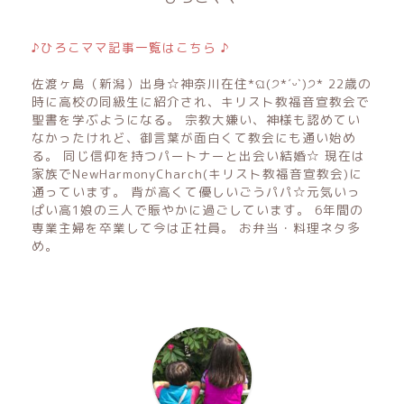
♪ひろこママ記事一覧はこちら ♪
佐渡ヶ島（新潟）出身☆神奈川在住*ଘ(੭*ˊᵕˋ)੭* 22歳の
時に高校の同級生に紹介され、キリスト教福音宣教会で
聖書を学ぶようになる。 宗教大嫌い、神様も認めてい
なかったけれど、御言葉が面白くて教会にも通い始め
る。 同じ信仰を持つパートナーと出会い結婚☆ 現在は
家族でNewHarmonyCharch(キリスト教福音宣教会)に
通っています。 背が高くて優しいごうパパ☆元気いっ
ぱい高1娘の三人で賑やかに過ごしています。 6年間の
専業主婦を卒業して今は正社員。 お弁当・料理ネタ多
め。