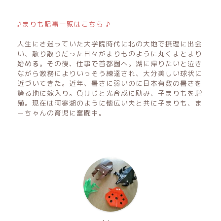
♪まりも記事一覧はこちら ♪
人生にさ迷っていた大学院時代に北の大地で摂理に出会
い、散り散りだった日々がまりものように丸くまとまり
始める。その後、仕事で首都圏へ。湖に帰りたいと泣き
ながら激務によりいっそう練達され、大分美しい球状に
近づいてきた。近年、暑さに弱いのに日本有数の暑さを
誇る地に嫁入り。負けじと光合成に励み、子まりもを増
殖。現在は阿寒湖のように懐広い夫と共に子まりも、ま
ーちゃんの育児に奮闘中。