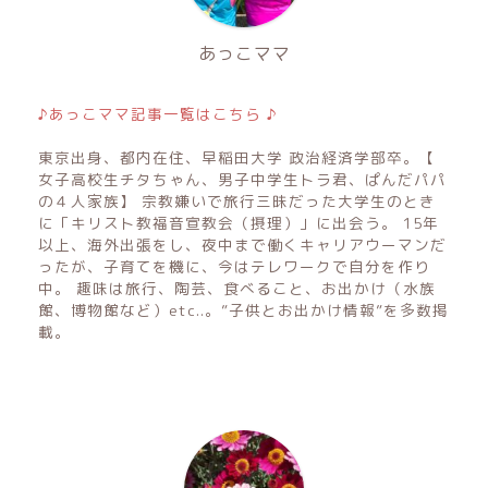
あっこママ
♪あっこママ記事一覧はこちら ♪
東京出身、都内在住、早稲田大学 政治経済学部卒。【
女子高校生チタちゃん、男子中学生トラ君、ぱんだパパ
の４人家族】 宗教嫌いで旅行三昧だった大学生のとき
に「キリスト教福音宣教会（摂理）」に出会う。 15年
以上、海外出張をし、夜中まで働くキャリアウーマンだ
ったが、子育てを機に、今はテレワークで自分を作り
中。 趣味は旅行、陶芸、食べること、お出かけ（水族
館、博物館など）etc..。”子供とお出かけ情報”を多数掲
載。