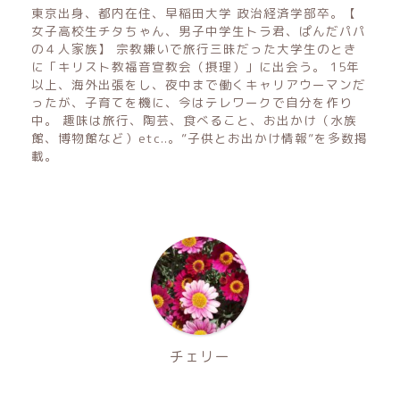
東京出身、都内在住、早稲田大学 政治経済学部卒。【
女子高校生チタちゃん、男子中学生トラ君、ぱんだパパ
の４人家族】 宗教嫌いで旅行三昧だった大学生のとき
に「キリスト教福音宣教会（摂理）」に出会う。 15年
以上、海外出張をし、夜中まで働くキャリアウーマンだ
ったが、子育てを機に、今はテレワークで自分を作り
中。 趣味は旅行、陶芸、食べること、お出かけ（水族
館、博物館など）etc..。”子供とお出かけ情報”を多数掲
載。
チェリー