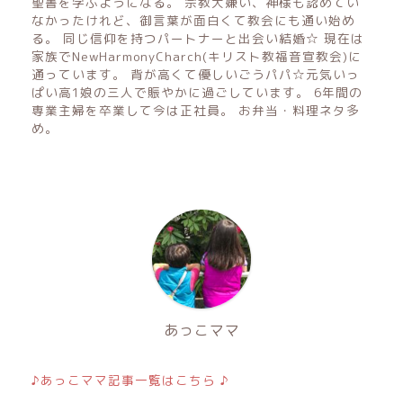
聖書を学ぶようになる。 宗教大嫌い、神様も認めてい
なかったけれど、御言葉が面白くて教会にも通い始め
る。 同じ信仰を持つパートナーと出会い結婚☆ 現在は
家族でNewHarmonyCharch(キリスト教福音宣教会)に
通っています。 背が高くて優しいごうパパ☆元気いっ
ぱい高1娘の三人で賑やかに過ごしています。 6年間の
専業主婦を卒業して今は正社員。 お弁当・料理ネタ多
め。
あっこママ
♪あっこママ記事一覧はこちら ♪