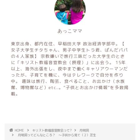
あっこママ
東京出身、都内在住、早稲田大学 政治経済学部卒。【
女子大学生チタちゃん、男子中学生トラ君、ぱんだパパ
の４人家族】 宗教嫌いで旅行三昧だった大学生のとき
に「キリスト教福音宣教会（摂理）」に出会う。 15年
以上、海外出張をし、夜中まで働くキャリアウーマンだ
ったが、子育てを機に、今はテレワークで自分を作り
中。 趣味は旅行、陶芸、食べること、お出かけ（水族
館、博物館など）etc..。”子供とお出かけ情報”を多数掲
載。
HOME
キリスト教福音宣教会って?
月明洞
月明洞ってどんなところ？ 〜子供から見て（２）芝生