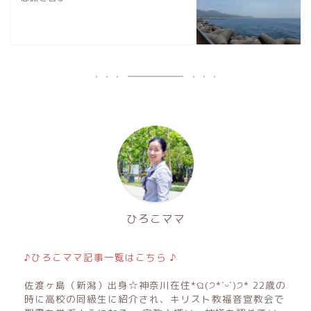
ひろこママ
♪ひろこママ記事一覧はこちら ♪
佐渡ヶ島（新潟）出身☆神奈川在住*ଘ(੭*ˊᵕˋ)੭* 22歳の
時に高校の同級生に紹介され、キリスト教福音宣教会で