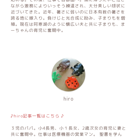
ながら激務によりいっそう練達され、大分美しい球状に
近づいてきた。近年、暑さに弱いのに日本有数の暑さを
誇る地に嫁入り。負けじと光合成に励み、子まりもを増
殖。現在は阿寒湖のように懐広い夫と共に子まりも、ま
ーちゃんの育児に奮闘中。
hiro
♪hiro記事一覧はこちら ♪
３児のパパ。小4長男、小１長女、2歳次女の育児に妻と
共に奮闘中。仕事は医療機器の営業マン。 聖書を学ん