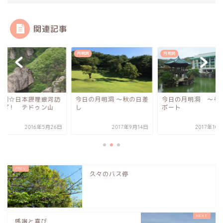
関連記事
洞
月明洞
月明洞
明洞☆日本摂理銀河訪
今日の月明洞 〜秋の日差
今日の月明洞 〜手
レポ！ テドゥン山
し
ボート
2016年5月26日
2017年9月14日
2017年10
久々のバス停
感謝と喜び