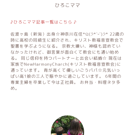
ひろこママ
♪ひろこママ記事一覧はこちら ♪
佐渡ヶ島（新潟）出身☆神奈川在住*ଘ(੭*ˊᵕˋ)੭* 22歳の
時に高校の同級生に紹介され、キリスト教福音宣教会で
聖書を学ぶようになる。 宗教大嫌い、神様も認めてい
なかったけれど、御言葉が面白くて教会にも通い始め
る。 同じ信仰を持つパートナーと出会い結婚☆ 現在は
家族でNewHarmonyCharch(キリスト教福音宣教会)に
通っています。 背が高くて優しいごうパパ☆元気いっ
ぱい高1娘の三人で賑やかに過ごしています。 6年間の
専業主婦を卒業して今は正社員。 お弁当・料理ネタ多
め。