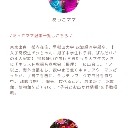
あっこママ
♪あっこママ記事一覧はこちら ♪
東京出身、都内在住、早稲田大学 政治経済学部卒。【
女子高校生チタちゃん、男子中学生トラ君、ぱんだパパ
の４人家族】 宗教嫌いで旅行三昧だった大学生のとき
に「キリスト教福音宣教会（摂理）」に出会う。 15年
以上、海外出張をし、夜中まで働くキャリアウーマンだ
ったが、子育てを機に、今はテレワークで自分を作り
中。 趣味は旅行、陶芸、食べること、お出かけ（水族
館、博物館など）etc..。”子供とお出かけ情報”を多数掲
載。