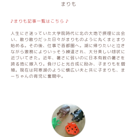
まりも
♪まりも記事一覧はこちら ♪
人生にさ迷っていた大学院時代に北の大地で摂理に出会
い、散り散りだった日々がまりものように丸くまとまり
始める。その後、仕事で首都圏へ。湖に帰りたいと泣き
ながら激務によりいっそう練達され、大分美しい球状に
近づいてきた。近年、暑さに弱いのに日本有数の暑さを
誇る地に嫁入り。負けじと光合成に励み、子まりもを増
殖。現在は阿寒湖のように懐広い夫と共に子まりも、ま
ーちゃんの育児に奮闘中。