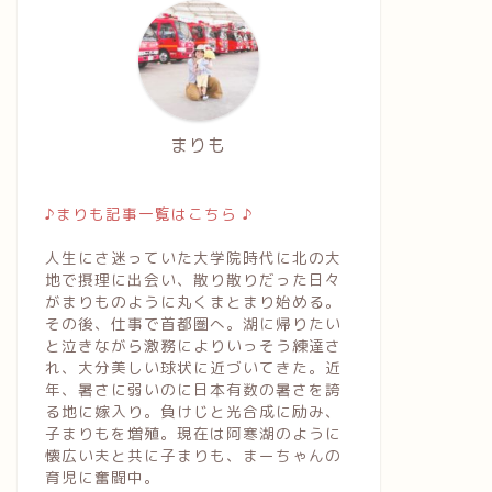
まりも
♪まりも記事一覧はこちら ♪
人生にさ迷っていた大学院時代に北の大
地で摂理に出会い、散り散りだった日々
がまりものように丸くまとまり始める。
その後、仕事で首都圏へ。湖に帰りたい
と泣きながら激務によりいっそう練達さ
れ、大分美しい球状に近づいてきた。近
年、暑さに弱いのに日本有数の暑さを誇
る地に嫁入り。負けじと光合成に励み、
子まりもを増殖。現在は阿寒湖のように
懐広い夫と共に子まりも、まーちゃんの
育児に奮闘中。