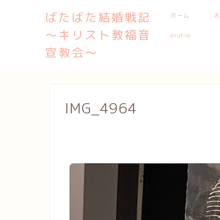
ばたばた結婚戦記
ホーム
〜キリスト教福音
profile
宣教会〜
IMG_4964