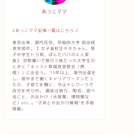
あっこママ
♪あっこママ記事一覧はこちら ♪
東京出身、都内在住、早稲田大学 政治経
済学部卒。【 女子高校生チタちゃん、男
子中学生トラ君、ぱんだパパの４人家
族】 宗教嫌いで旅行三昧だった大学生の
ときに「キリスト教福音宣教会（摂
理）」に出会う。 15年以上、海外出張を
し、夜中まで働くキャリアウーマンだっ
たが、子育てを機に、今はテレワークで
自分を作り中。 趣味は旅行、陶芸、食べ
ること、お出かけ（水族館、博物館な
ど）etc..。”子供とお出かけ情報”を多数
掲載。