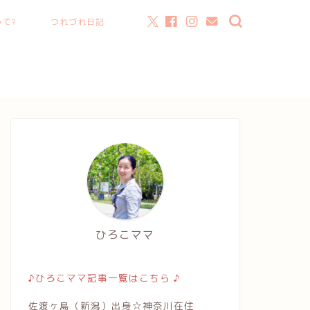
て?
つれづれ日記
ひろこママ
♪ひろこママ記事一覧はこちら ♪
佐渡ヶ島（新潟）出身☆神奈川在住