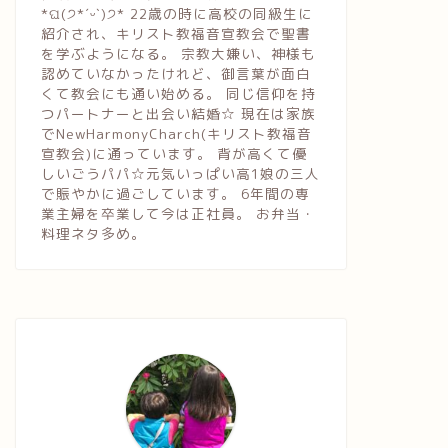
*ଘ(੭*ˊᵕˋ)੭* 22歳の時に高校の同級生に
紹介され、キリスト教福音宣教会で聖書
を学ぶようになる。 宗教大嫌い、神様も
認めていなかったけれど、御言葉が面白
くて教会にも通い始める。 同じ信仰を持
つパートナーと出会い結婚☆ 現在は家族
でNewHarmonyCharch(キリスト教福音
宣教会)に通っています。 背が高くて優
しいごうパパ☆元気いっぱい高1娘の三人
で賑やかに過ごしています。 6年間の専
業主婦を卒業して今は正社員。 お弁当・
料理ネタ多め。